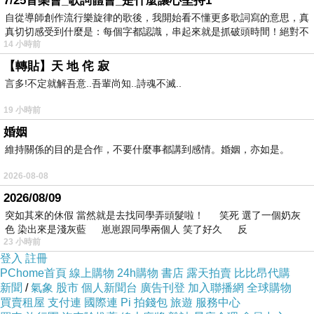
7/25音樂會_歌詞體會_是什麼讓心堅持1
自從導師創作流行樂旋律的歌後，我開始看不懂更多歌詞寫的意思，真
真切切感受到什麼是：每個字都認識，串起來就是抓破頭時間！絕對不
14 小時前
【轉貼】天 地 侘 寂
言多!不定就解吾意..吾輩尚知..詩魂不滅..
19 小時前
婚姻
維持關係的目的是合作，不要什麼事都講到感情。婚姻，亦如是。
2026-08-08
2026/08/09
突如其來的休假 當然就是去找同學弄頭髮啦！ 笑死 選了一個奶灰
色 染出來是淺灰藍 崽崽跟同學兩個人 笑了好久 反
23 小時前
登入
註冊
PChome首頁
線上購物
24h購物
書店
露天拍賣
比比昂代購
新聞
/
氣象
股市
個人新聞台
廣告刊登
加入聯播網
全球購物
買賣租屋
支付連
國際連
Pi 拍錢包
旅遊
服務中心