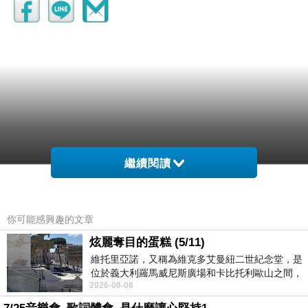
繼續閱讀
你可能感興趣的文章
炫麗奪目的蛋糕 (5/11)
維托里亞諾，又稱為維克多艾曼紐二世紀念堂，是
位於義大利羅馬威尼斯廣場和卡比托利歐山之間，
2026-08-08
用以紀念統一義大利統一後的的第一位國