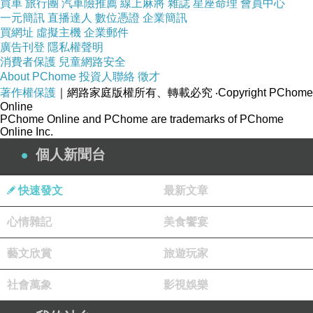
買車
旅行團
汽車險推薦
線上麻將
雜誌
星座命理
會員中心
一元簡訊
直播達人
數位憑證
企業簡訊
買網址
虛擬主機
企業郵件
廣告刊登
隱私權聲明
消費者保護
兒童網路安全
About PChome
投資人聯絡
徵才
著作權保護
｜網路家庭版權所有、轉載必究
‧Copyright PChome
Online
PChome Online and PChome are trademarks of PChome
Online Inc.
個人新聞台
快速發文
最新文章
心情雜記
美食饗宴
藝文欣賞
旅遊玩家
社會萬象
影視娛樂