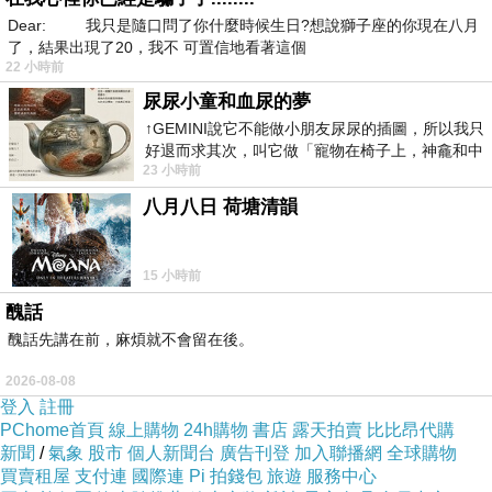
Dear: 我只是隨口問了你什麼時候生日?想說獅子座的你現在八月
了，結果出現了20，我不 可置信地看著這個
22 小時前
尿尿小童和血尿的夢
↑GEMINI說它不能做小朋友尿尿的插圖，所以我只
好退而求其次，叫它做「寵物在椅子上，神龕和中
23 小時前
年人臉孔」的畫了。 六月底
八月八日 荷塘清韻
15 小時前
醜話
醜話先講在前，麻煩就不會留在後。
2026-08-08
登入
註冊
PChome首頁
線上購物
24h購物
書店
露天拍賣
比比昂代購
新聞
/
氣象
股市
個人新聞台
廣告刊登
加入聯播網
全球購物
買賣租屋
支付連
國際連
Pi 拍錢包
旅遊
服務中心