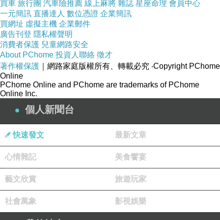
買車
旅行團
汽車險推薦
線上麻將
雜誌
星座命理
會員中心
一元簡訊
直播達人
數位憑證
企業簡訊
買網址
虛擬主機
企業郵件
廣告刊登
隱私權聲明
消費者保護
兒童網路安全
About PChome
投資人聯絡
徵才
著作權保護
｜網路家庭版權所有、轉載必究
‧Copyright PChome
Online
PChome Online and PChome are trademarks of PChome
Online Inc.
個人新聞台
快速發文
最新文章
心情雜記
美食饗宴
藝文欣賞
旅遊玩家
社會萬象
影視娛樂