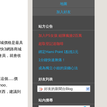
地圖
加入好友
站方公告
加入PS女孩 組隊瘋搶2百萬
商城價格是最具
超取登記送咖啡
快3網路商城
綁定Hami Point 1點抵1元
會員，就會收
1分鐘快速揪痛！
成為獨立小姐的滾錢心法
......價
好友列表
hoo、
好友的新聞台Blog
東西，建議到
站內搜尋