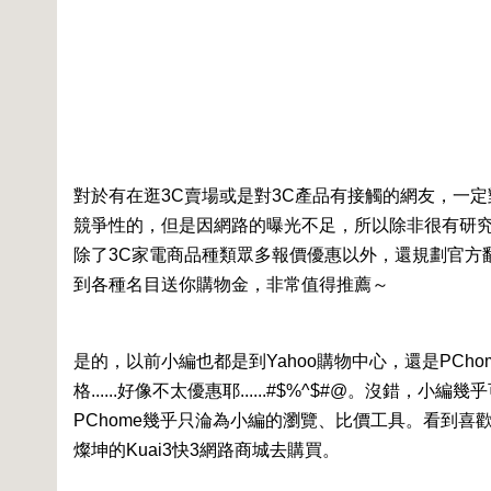
對於有在逛3C賣場或是對3C產品有接觸的網友，一定
競爭性的，但是因網路的曝光不足，所以除非很有研究
除了3C家電商品種類眾多報價優惠以外，還規劃官方
到各種名目送你購物金，非常值得推薦～
是的，以前小編也都是到Yahoo購物中心，還是PChome購物這
格......好像不太優惠耶......#$%^$#@。沒錯，
PChome幾乎只淪為小編的瀏覽、比價工具。看到
燦坤的Kuai3快3網路商城去購買。