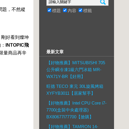
問題，不然縱
標題
內容
標籤
，剛好看到燦坤
的：
INTOPIC飛
最新文章
限量商品再辛
【好物推薦】MITSUBISHI 705
公升瞬冷凍1級六門冰箱 MR-
WX71Y-BR【好用】
旺德 TECO 東元 30L旋風烤箱
XYFYB3011【居家幫手】
【好物推薦】Intel CPU Core i7-
7700(盒裝中央處理器)
BX80677I77700【搶購】
【好物推薦】TAMRON 14-