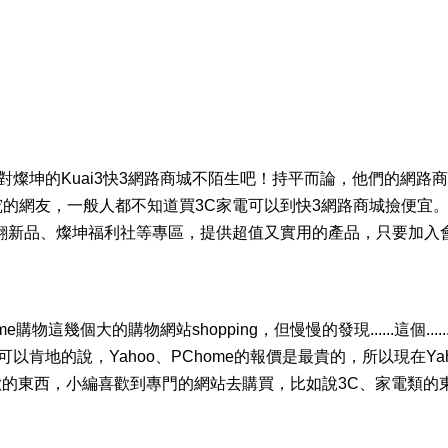
對燦坤的Kuai3快3網路商城不陌生吧！持平而論，他們的網路
的網友，一般人都不知道買3C家電可以到快3網路商城撿便宜。
翻新品、燦坤福利社等專區，提供超值又實用的產品，只要加入
幾個大的購物網站shopping，但慢慢的發現......這個......這個
小編幾乎可以肯地的說，Yahoo、PChome的報價是最貴的，所以現在Ya
喜歡的東西，小編喜歡到專門的網站去購買，比如說3C、家電類的