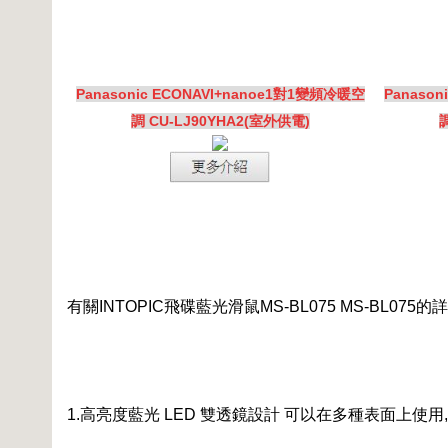
Panasonic ECONAVI+nanoe1對1變頻冷暖空
Panaso
調 CU-LJ90YHA2(室外供電)
調
有關INTOPIC飛碟藍光滑鼠MS-BL075 MS-BL07
1.高亮度藍光 LED 雙透鏡設計 可以在多種表面上使用,