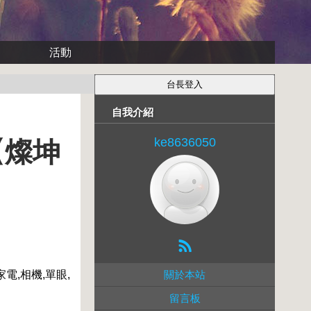
活動
自我介紹
ke8636050
5【燦坤
電,相機,單眼,
關於本站
留言板