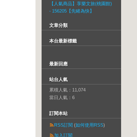
【人氣商品】享樂文旅(桃園館)
- 156205【先睹為快】
文章分類
本台最新標籤
最新回應
站台人氣
累積人氣：
11,074
當日人氣：
6
訂閱本站
RSS訂閱
(
如何使用RSS
)
加入訂閱