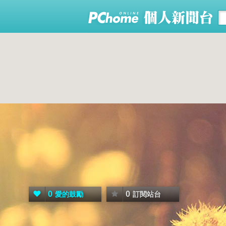
0
0
愛的鼓勵
訂閱站台