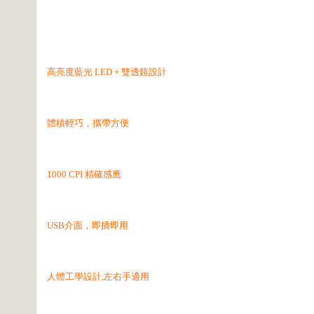
高亮度藍光 LED + 雙透鏡設計
體積輕巧，攜帶方便
1000 CPI 精確感應
USB介面，即插即用
人體工學設計,左右手適用