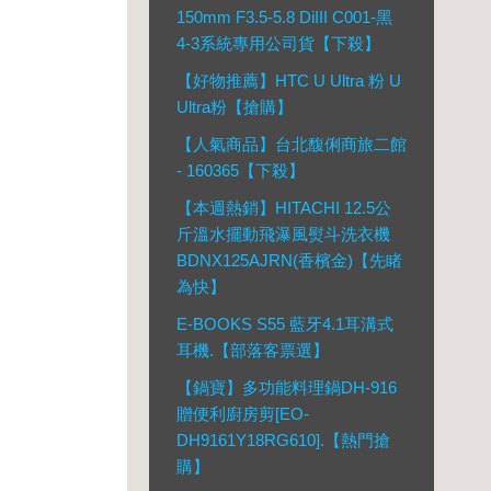
150mm F3.5-5.8 DiIII C001-黑
4-3系統專用公司貨【下殺】
【好物推薦】HTC U Ultra 粉 U
Ultra粉【搶購】
【人氣商品】台北馥俐商旅二館
- 160365【下殺】
【本週熱銷】HITACHI 12.5公
斤溫水擺動飛瀑風熨斗洗衣機
BDNX125AJRN(香檳金)【先睹
為快】
E-BOOKS S55 藍牙4.1耳溝式
耳機.【部落客票選】
【鍋寶】多功能料理鍋DH-916
贈便利廚房剪[EO-
DH9161Y18RG610].【熱門搶
購】