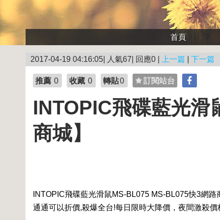
首頁
2017-04-19 04:16:05| 人氣67| 回應0 |
上一篇
|
下一篇
推薦
0
收藏
0
轉貼
0
訂閱站台
INTOPIC飛碟藍光滑鼠
商城】
INTOPIC飛碟藍光滑鼠MS-BL075 MS-BL075
快3網路
通通可以折價,殺爆全台!每日限時大降價，夜間激殺