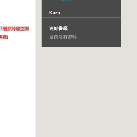
Kaza
連結書籤
e1對1變頻冷暖空調
目前沒有資料
供電)