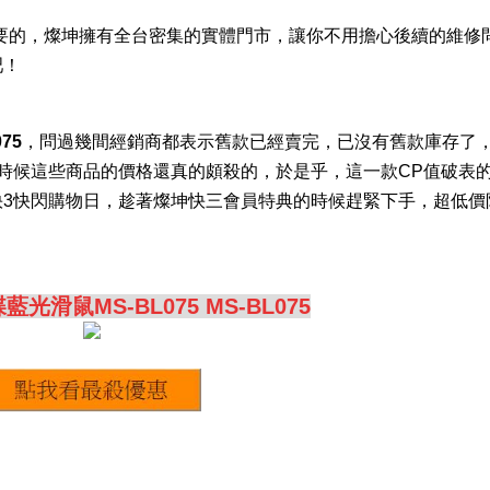
要的，燦坤擁有全台密集的實體門市，讓你不用擔心後續的維修
吧！
75
，問過幾間經銷商都表示舊款已經賣完，已沒有舊款庫存了
時候這些商品的價格還真的頗殺的，於是乎，這一款CP值破表
快3快閃購物日，趁著燦坤快三會員特典的時候趕緊下手，超低價
碟藍光滑鼠MS-BL075 MS-BL075