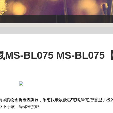
MS-BL075 MS-BL07
商城購物金折抵查詢器，幫您找最殺優惠!電腦,筆電,智慧型手機,家
價格不手軟，等你來挑戰。