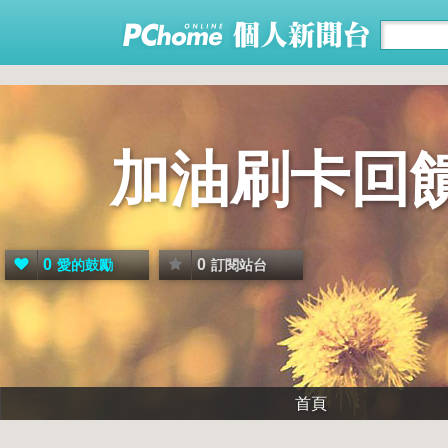
加油刷卡回
0
0
愛的鼓勵
訂閱站台
首頁