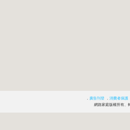
．
廣告刊登
．
消費者保護
網路家庭版權所有、轉載必究 