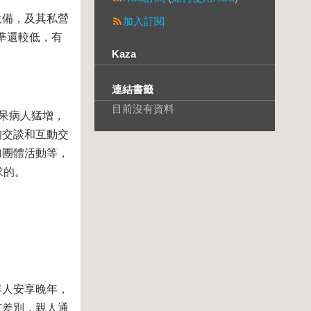
設備，及其私營
加入訂閱
準還較低，有
Kaza
連結書籤
目前沒有資料
呆病人猛增，
的交談和互動交
加團體活動等，
求的。
年人安享晚年，
有差別，親人通