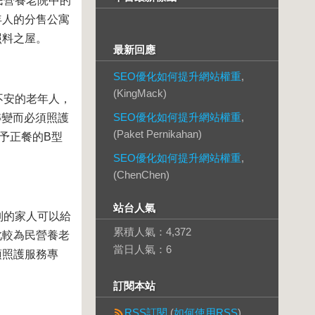
民營養老院中的
年人的分售公寓
照料之屋。
最新回應
SEO優化如何提升網站權重
,
(KingMack)
不安的老年人，
SEO優化如何提升網站權重
,
轉變而必須照護
(Paket Pernikahan)
予正餐的B型
SEO優化如何提升網站權重
,
(ChenChen)
站台人氣
別的家人可以給
累積人氣：
4,372
此較為民營養老
當日人氣：
6
須照護服務專
訂閱本站
RSS訂閱
(
如何使用RSS
)