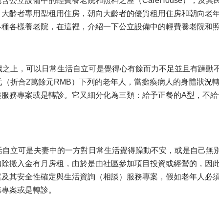
公立設備中的輕費養老院和照料之屋（CareHouse），及其
，大齡者專用型租用住房，朝向大齡者的優質租用住房和朝向老
各種各樣養老院，在這裡，介紹一下公立設備中的輕費養老院和
歲之上，可以日常生活自立可是覺得心有餘而力不足並且有躁動
元（折合2萬餘元RMB）下列的老年人，當癱瘓病人的身體狀況
服務專案或是轉診。它又細分化為三類：給予正餐的A型，不給
活自立可是夫妻中的一方對日常生活覺得躁動不安，或是自己無
扣除搬入金有月房租，由於是由社區參加項目投資或經營的，因
案及其安全性確定與生活資詢（相談）服務專案，假如老年人必
務專案或是轉診。