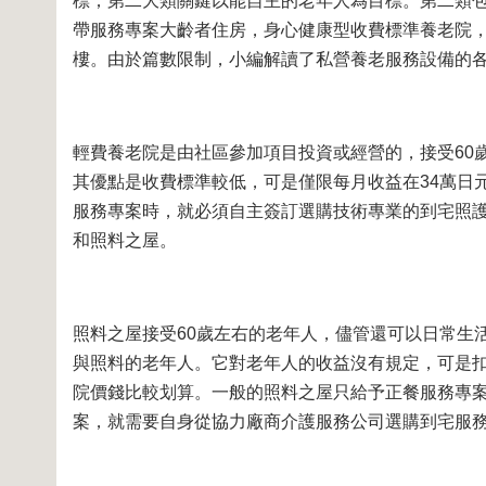
標；第二大類關鍵以能自主的老年人為目標。第二類包含
帶服務專案大齡者住房，身心健康型收費標準養老院
樓。由於篇數限制，小編解讀了私營養老服務設備的
輕費養老院是由社區參加項目投資或經營的，接受60
其優點是收費標準較低，可是僅限每月收益在34萬日
服務專案時，就必須自主簽訂選購技術專業的到宅照護
和照料之屋。
照料之屋接受60歲左右的老年人，儘管還可以日常生
與照料的老年人。它對老年人的收益沒有規定，可是
院價錢比較划算。一般的照料之屋只給予正餐服務專
案，就需要自身從協力廠商介護服務公司選購到宅服