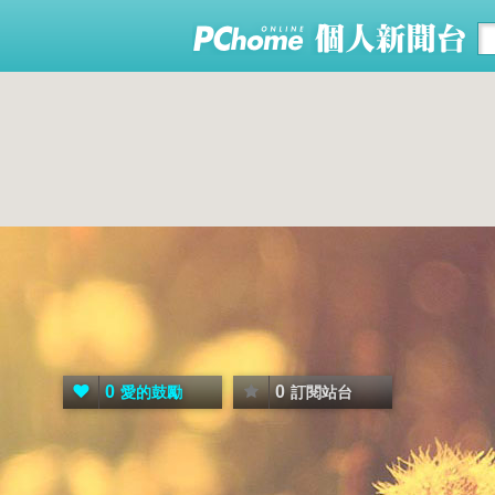
0
0
愛的鼓勵
訂閱站台