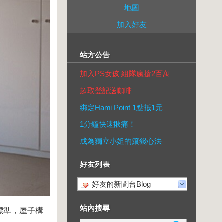
地圖
加入好友
站方公告
加入PS女孩 組隊瘋搶2百萬
超取登記送咖啡
綁定Hami Point 1點抵1元
1分鐘快速揪痛！
成為獨立小姐的滾錢心法
好友列表
好友的新聞台Blog
站內搜尋
標準，屋子構