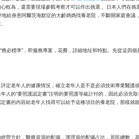
心較為，還需要現場參觀考察才可以作出挑選 。日本人們在挑選
好地給身患阿爾茨海默症的大齡媽媽找養老院，不斷開家庭會議
策。
個“務必標準”，即服務專案，花費，詳細地址和特點。先從這四個
，評定老年人的健康情況，確立老年人是不是必須技術專業醫護
年人的“要照護認定書”注明的要照護等級計付的，因此必須先取
認定書的內容給老年人找尋可以給予這種項目的養老院，那樣就
的經營方針，醫療資源的配備，護理員的配備占比，居民總數，