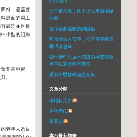
的突破口
活照料，還需要
元宇宙很遠，比不上先來虛擬辦
照料層面的員工
公室
內容廣泛並且長
各種策劃活動的關鍵點
個中小型的組織
呼嚕聲煩人安靜，很有可能身患
睡眠窒息症
聊一聊你永遠不知道的再造醫療
美容抗衰老那些事情
便會非常容易
鑽石掛墜樣式喻意全集
提升。
文章分類
場地租用(2)
房地產(1)
商業(2)
案的老年人為目
本台最新標籤