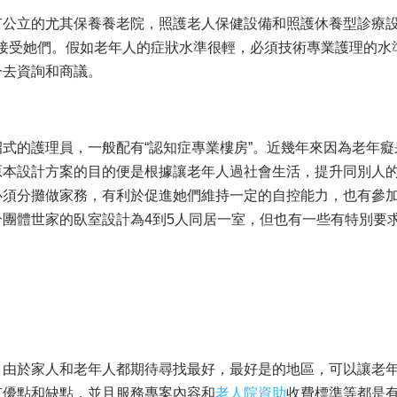
有公立的尤其保養養老院，照護老人保健設備和照護休養型診療
e）接受她們。假如老年人的症狀水準很輕，必須技術專業護理的水
一去資詢和商議。
式的護理員，一般配有“認知症專業樓房”。近幾年來因為老年癡
原本設計方案的目的便是根據讓老年人過社會生活，提升同別人
必須分攤做家務，有利於促進她們維持一定的自控能力，也有參
團體世家的臥室設計為4到5人同居一室，但也有一些有特別要
，由於家人和老年人都期待尋找最好，最好是的地區，可以讓老
有優點和缺點，並且服務專案內容和
老人院資助
收費標準等都是