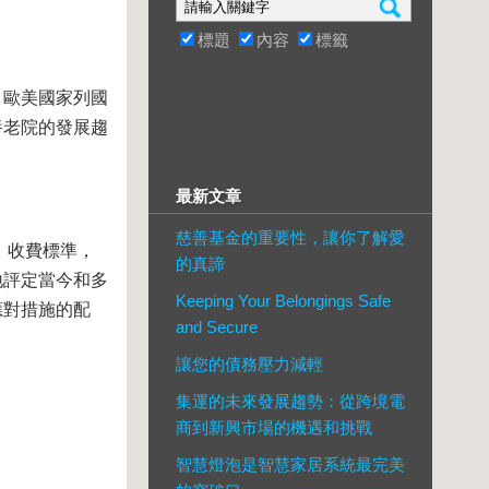
標題
內容
標籤
，歐美國家列國
養老院的發展趨
最新文章
慈善基金的重要性，讓你了解愛
，收費標準，
的真諦
地評定當今和多
Keeping Your Belongings Safe
應對措施的配
and Secure
讓您的債務壓力減輕
集運的未來發展趨勢：從跨境電
商到新興市場的機遇和挑戰
智慧燈泡是智慧家居系統最完美