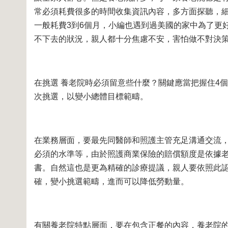
常必須耗費很多的時間收集資訊內容，多方面探聽，細
一般耗費3到6個月，小編也遇到過美國的家中為了更
不下去的狀況，親人都十分焦慮不安，害怕做不對決
在挑選 養老院時必須留意些什麼？關鍵應當把握住4
次挑選，以變小總體目標範疇。
在業務層面，要最先同醫師和照護主管充足溝通交流
必須的水準等，由於照護商業保險的賠償額度是依據老
書。自然這也是更為精確的診療提議，親人要依照此
確，變小挑選範疇，進而可以降低勞動量。
有關養老院特點層面，要在包含正餐的內容，養老院