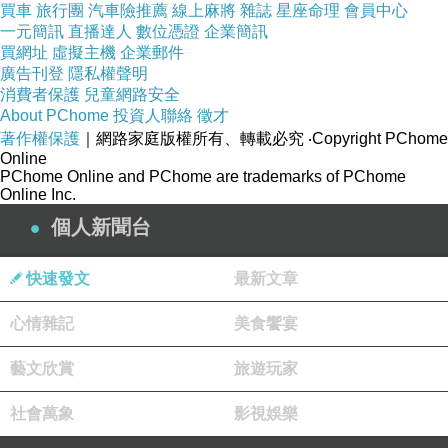
買車
旅行團
汽車險推薦
線上麻將
雜誌
星座命理
會員中心
活豬，獲得了具體出肉率資料資訊。在這個基礎
一元簡訊
直播達人
數位憑證
企業簡訊
買網址
虛擬主機
企業郵件
上，融合各時間段的活豬購置價錢和豬肉的價
廣告刊登
隱私權聲明
格，對宰殺活豬的進銷存價差開展明確，再考慮
消費者保護
兒童網路安全
About PChome
投資人聯絡
徵才
到人力、折舊費、水電工程等要素，明確宰殺的
著作權保護
｜網路家庭版權所有、轉載必究
‧Copyright PChome
利潤率。最終，依據其銷售方式、管理方法現
Online
況、債務狀況，測算出了公司的花費。從而，這
PChome Online and PChome are trademarks of PChome
Online Inc.
個公司的毛利率和純利潤水準不在單純性借助會
個人新聞台
計學專業資料資訊的狀況下，以較為切合實際的
情況測算了出去，進而確保了大家的項目投資創
快速發文
最新文章
建在真正財務報表的基本以上。
心情雜記
美食饗宴
全部的PE都關注新項目公司的盈利，盈利不但是
公司營運能力的主要表現，也是投資人商談專案
藝文欣賞
旅遊玩家
投資價錢的根據。但千萬別忘掉，盈利是依據企
社會萬象
影視娛樂
業會計準則「算」出去的，它和公司的現錢注入