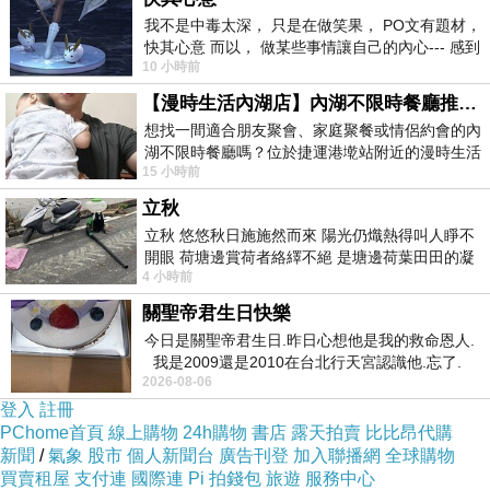
我不是中毒太深， 只是在做笑果， PO文有題材，
配製的基本上，從業務流程經營規模、工作人員
快其心意 而以， 做某些事情讓自己的內心--- 感到
薪資、銷售方式、業務流程管理步驟等層面去匡
10 小時前
愉快。
算其有效的花費。
【漫時生活內湖店】內湖不限時餐廳推薦｜捷運港墘站美食，聚餐、約會、家庭聚會首選，正餐甜點一次滿足
假如新項目公司的經營狀況在財務會計迴圈內無
想找一間適合朋友聚會、家庭聚餐或情侶約會的內
湖不限時餐廳嗎？位於捷運港墘站附近的漫時生活
法獲得令人滿意的回答，而會計記帳憑證、表格
15 小時前
內湖店，從捷運站步行約4分鐘即可抵
和結轉系統軟體又不可以表明難題得話，融合新
立秋
專案公司的運營循環系統開展調查就變成最好是
立秋 悠悠秋日施施然而來 陽光仍熾熱得叫人睜不
的認證方式。大家有一個根據當場宰豬來專案投
開眼 荷塘邊賞荷者絡繹不絕 是塘邊荷葉田田的凝
4 小時前
望 風中飄逸的是映日荷花別樣紅
資養殖行業的實例。
關聖帝君生日快樂
舉個事例，有一家從業畜牧養殖和宰殺的私營農
今日是關聖帝君生日.昨日心想他是我的救命恩人.
業企業，因為其會計標準度不足，PE單純性從帳
我是2009還是2010在台北行天宮認識他.忘了.
2026-08-06
一個奇摩交友的網友學
目來核查其營運能力不太非常容易，只有選用立
登入
註冊
即和初始的方式復原運營來認證其財務報表。大
PChome首頁
線上購物
24h購物
書店
露天拍賣
比比昂代購
家的新專案工作組最先根據幾日的現場統計分
新聞
/
氣象
股市
個人新聞台
廣告刊登
加入聯播網
全球購物
買賣租屋
支付連
國際連
Pi 拍錢包
旅遊
服務中心
析，獲得料肉比資料資訊；又在現場屠宰了兩邊