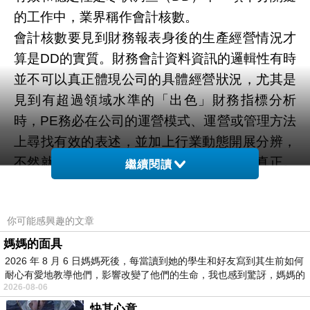
的工作中，業界稱作會計核數。
會計核數要見到財務報表身後的生產經營情況才
算是DD的實質。財務會計資料資訊的邏輯性有時
並不可以真正體現公司的具體經營狀況，尤其是
見到有超過領域水準的「出色」財務指標分析
時，PE務必在公司的運營模式、運營或管理方法
上尋找有效的表述，並加上行業動態開展分辨，
不然就很有可能代表著公司的財務報表不真正。
繼續閱讀
例如，高過領域的毛利率，最先必須從其生產成
本、價錢或服務專案上找緣故，要是沒有，就需
你可能感興趣的文章
要掌握其實際的運營模式和管理能力，假如都還
媽媽的面具
沒有效表述，公司的毛利率便很可能存在的問
2026 年 8 月 6 日媽媽死後，每當讀到她的學生和好友寫到其生前如何
題。除此之外，針對有的新項目公司為了更好地
耐心有愛地教導他們，影響改變了他們的生命，我也感到驚訝，媽媽的
提高效益而不將花費入帳的狀況，光從帳簿自身
2026-08-06
下手無法發覺，這就必須在剖析領域收益、花費
快其心意