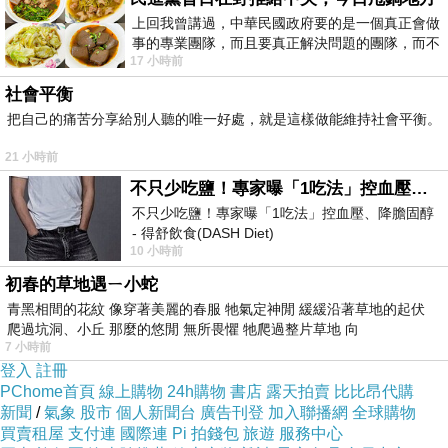
上回我曾講過，中華民國政府要的是一個真正會做
事的專業團隊，而且要真正解決問題的團隊，而不
17 小時前
是只會到處甩鍋的雙標團隊，最近民進黨
社會平衡
把自己的痛苦分享給別人聽的唯一好處，就是這樣做能維持社會平衡。
21 小時前
不只少吃鹽！專家曝「1吃法」控血壓、降膽固醇 - 得舒飲食(DASH Diet)
芸芸
不只少吃鹽！專家曝「1吃法」控血壓、降膽固醇
2017-12-11 16:51:06
- 得舒飲食(DASH Diet)
很長一段時間我的思緒留在
10 小時前
https://www.facebook.com/dietitiansophia/posts/p
外遇是
初春的草地遇ㄧ小蛇
對的時間遇到不對的人
青黑相間的花紋 像穿著美麗的春服 牠氣定神閒 緩緩沿著草地的起伏
還是
爬過坑洞、小丘 那麼的悠閒 無所畏懼 牠爬過整片草地 向
不對的時間遇到對的人
7 小時前
或是
不對的十間遇到不對的人
登入
註冊
繞口嗎？
PChome首頁
線上購物
24h購物
書店
露天拍賣
比比昂代購
這卻是很長一段時間給我喘息的理由
新聞
/
氣象
股市
個人新聞台
廣告刊登
加入聯播網
全球購物
而我堅持著
買賣租屋
支付連
國際連
Pi 拍錢包
旅遊
服務中心