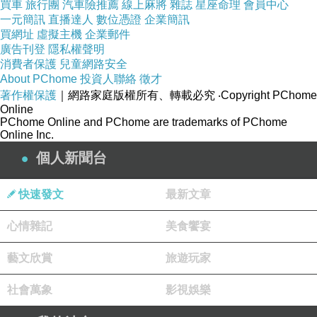
婚姻的理由
買車
旅行團
汽車險推薦
線上麻將
雜誌
星座命理
會員中心
是在對的時間遇到對的人
一元簡訊
直播達人
數位憑證
企業簡訊
外遇，在費洛蒙的時效散去後
買網址
虛擬主機
企業郵件
也緊剩餘燼
廣告刊登
隱私權聲明
消費者保護
兒童網路安全
About PChome
投資人聯絡
徵才
著作權保護
｜網路家庭版權所有、轉載必究
‧Copyright PChome
Online
PChome Online and PChome are trademarks of PChome
Online Inc.
個人新聞台
快速發文
最新文章
心情雜記
美食饗宴
藝文欣賞
旅遊玩家
社會萬象
影視娛樂