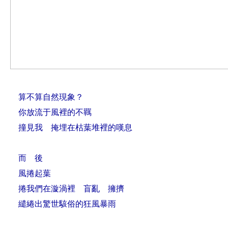
算不算自然現象？
你放流于風裡的不羈
撞見我 掩埋在枯葉堆裡的嘆息
而 後
風捲起葉
捲我們在漩渦裡 盲亂 擁擠
繾綣出驚世駭俗的狂風暴雨