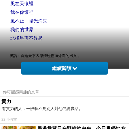
風在天懷裡
我在你懷裡
風不止 陽光消失
我們的世界
北極星再不昇起
後話：寫給天下因感情碰撞而外遇的男女，
我一直相信，外遇不是來自於蓄意，
繼續閱讀
而是宿命的碰撞造成的情非得已。
雖然，其實我是受害者...
你可能感興趣的文章
實力
有實力的人，一般聽不見別人對他們說實話。
可能因為年紀大了
上一篇：
22 小時前
老人茶
民進黨昔日在野推給中央，今日甩鍋地方
下一篇：