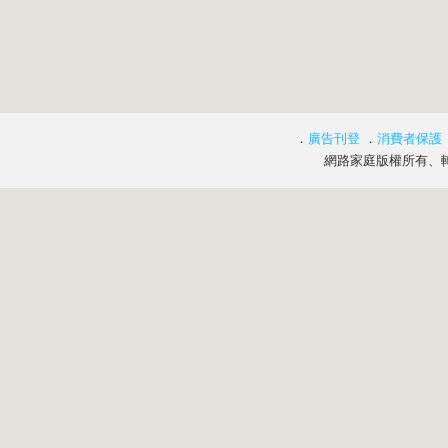
．
廣告刊登
．
消費者保護
網路家庭版權所有、轉載必究 