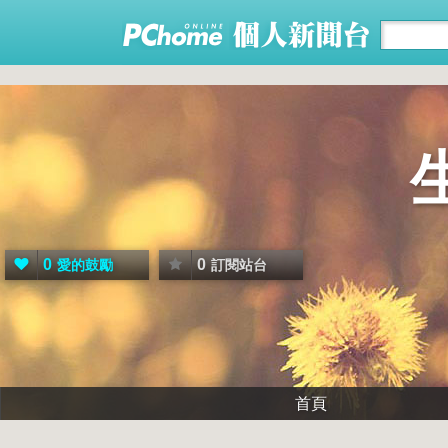
0
0
愛的鼓勵
訂閱站台
首頁