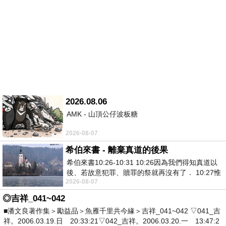
2026.08.06
AMK - 山頂公仔波板糖
2026-08-07
希伯來書 - 離棄真道的後果
希伯來書10:26-10:31 10:26因為我們得知真道以
後、若故意犯罪、贖罪的祭就再沒有了． 10:27惟
2026-08-07
有戰懼等候審判和那燒滅眾敵人的烈火
◎吉祥_041~042
■潘文良著作集＞勵益品＞魚雁千里共今緣＞吉祥_041~042 ▽041_吉
祥。2006.03.19.日 20:33:21▽042_吉祥。2006.03.20.一 13:47:2