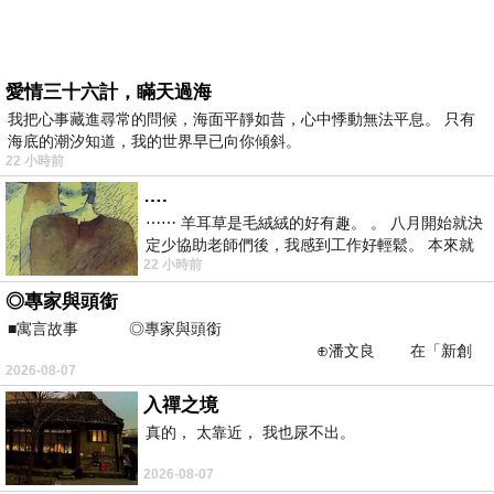
愛情三十六計，瞞天過海
我把心事藏進尋常的問候，海面平靜如昔，心中悸動無法平息。 只有
海底的潮汐知道，我的世界早已向你傾斜。
22 小時前
….
⋯⋯ 羊耳草是毛絨絨的好有趣。 。 八月開始就決
定少協助老師們後，我感到工作好輕鬆。 本來就
22 小時前
不是我的工作啊。 真
◎專家與頭銜
■寓言故事 ◎專家與頭銜
⊕潘文良 在「新創
2026-08-07
之谷」裡——
入禪之境
真的， 太靠近， 我也尿不出。
2026-08-07