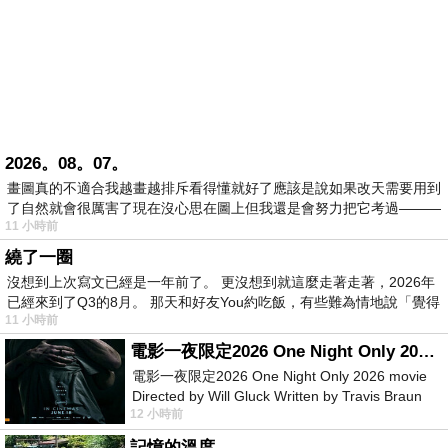
2026。08。07。
畫圖真的不適合我越畫越排斥看得懂就好了應該是說如果改天需要用到
了自然就會很厲害了現在沒心思在圖上但我還是會努力把它考過———
11 小時前
繞了一圈
沒想到上次寫文已經是一年前了。 更沒想到就這麼走著走著，2026年
已經來到了Q3的8月。 那天和好友You約吃飯，有些難為情地說「覺得
11 小時前
電影一夜限定2026 One Night Only 2026 movie
電影一夜限定2026 One Night Only 2026 movie
Directed by Will Gluck Written by Travis Braun
12 小時前
Starring Monica Barbaro
記憶的溫度