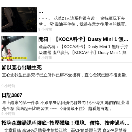
…
⋯⋯ 。 花草幻人這系列很有趣！ 會持續玩下去！
🧡 。 🐻 毒油事件後，我很在意之後用油的採買。
8 小時前
前天購買了我之前就很愛
開箱｜【KOCA科卡】Dusty Mini 1 無線手持吸塵器
產品名稱：【KOCA科卡】Dusty Mini 1 無線手持
吸塵器 產品資訊 【KOCA科卡】Dusty Mini 1 無
9 小時前
線手持吸塵器評語： 能吸、能吹兼具兩
皆以直心出離生死
直心念我生已盡梵行已立所作已辦不受後有，直心念我已斷不復更斷。
9 小時前
日記0807
早上醒來的第一件事 不跟早餐店阿姨們聊幾句 很不習慣 她們的紅茶還
是全糖 我喝起來比較習慣 ~~~ 《偷偷藏不住》 越看越有趣，
9 小時前
招牌森雞湯課程腳底+指壓體驗！環境、價格、按摩過程全紀錄，森SPA足體養生館松江館最新價格表
文章目錄 森SPA足體養生館松江館：高CP值舒壓首選 森SPA足體養