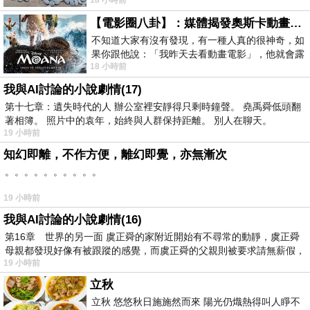
18 小時前
智課的她,特來傾
【電影圈八卦】：媒體揭發奧斯卡動畫項目投票醜聞！好萊塢為什麼看不起動畫電影？
不知道大家有沒有發現，有一種人真的很神奇，如
果你跟他說：「我昨天去看動畫電影」，他就會露
18 小時前
出一種慈祥的微笑，然後問你是不是陪小
我與AI討論的小說劇情(17)
第十七章：遺失時代的人 辦公室裡安靜得只剩時鐘聲。 堯禹舜低頭翻
著相簿。 照片中的袁年，始終與人群保持距離。 別人在聊天。
19 小時前
知幻即離，不作方便，離幻即覺，亦無漸次
。。。。。。。。。。
19 小時前
我與AI討論的小說劇情(16)
第16章 世界的另一面 虞正舜的家附近開始有不尋常的動靜，虞正舜
母親都發現好像有被跟蹤的感覺，而虞正舜的父親則被要求請無薪假，
19 小時前
立秋
立秋 悠悠秋日施施然而來 陽光仍熾熱得叫人睜不