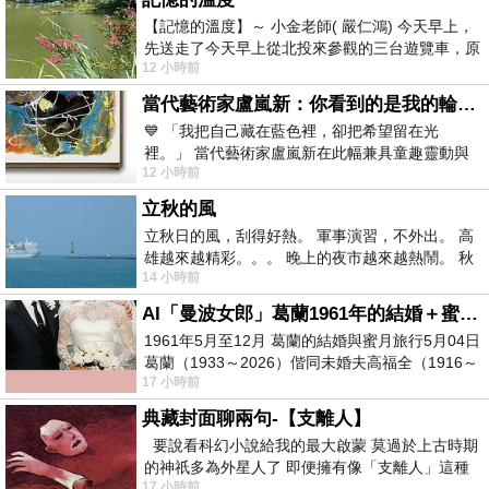
【記憶的溫度】～ 小金老師( 嚴仁鴻) 今天早上，
先送走了今天早上從北投來參觀的三台遊覽車，原
12 小時前
以為展場已經差不多要安靜下來，卻發
當代藝術家盧嵐新：你看到的是我的輪廓，還是你的故事？——藏在藍色裡的希望與光
💙 「我把自己藏在藍色裡，卻把希望留在光
裡。」 當代藝術家盧嵐新在此幅兼具童趣靈動與
12 小時前
抽象韻味的新作中，用湛藍的羽翼般色塊包覆著
立秋的風
立秋日的風，刮得好熱。 軍事演習，不外出。 高
雄越來越精彩。。。 晚上的夜市越來越熱鬧。 秋
14 小時前
天的風刮得很熱 夜遊消暑熱。。。
AI「曼波女郎」葛蘭1961年的結婚＋蜜月旅行 #戀上老電影 #葛蘭 #粟子
1961年5月至12月 葛蘭的結婚與蜜月旅行5月04日
葛蘭（1933～2026）偕同未婚夫高福全（1916～
17 小時前
2004）乘郵輪赴倫敦6月15日於英國倫敦St.S
典藏封面聊兩句-【支離人】
要說看科幻小說給我的最大啟蒙 莫過於上古時期
的神祇多為外星人了 即便擁有像「支離人」這種
17 小時前