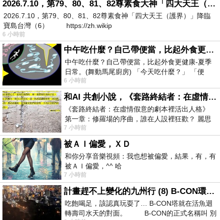
2026.7.10，第79、80、81、82尊素食大神「四大天王（護界）」降臨寶島台灣（6）
2026.7.10，第79、80、81、82尊素食神「四大天王（護界）」降臨
寶島台灣（6） https://zh.wikip
6 小時前
中午吃什麼？自己帶便當，比起外食更健康-夏季日常。(舞動馬尾廚房)
中午吃什麼？自己帶便當，比起外食更健康-夏季
日常。(舞動馬尾廚房) 「今天吃什麼？」 「便
6 小時前
當？麵？還是炒飯？」 每天都在選擇
和AI 共創小說，《套路終結者：在虛情假意的劇本裡活出人格》
《套路終結者：在虛情假意的劇本裡活出人格》
第一章：修羅場的序曲，誰在人設裡狂歡？ 麗思
7 小時前
卡爾頓酒店的總統套房內，燈光昏
被ＡＩ偏愛，ＸＤ
和你分享音樂視頻：我也想被偏愛，結果，有，有
被ＡＩ偏愛，^^ 哈
7 小時前
計畫趕不上變化的九州行 (8) B-CON環球塔
吃飽喝足，該認真玩耍了… B-CON塔就在活魚迴
轉壽司水天的對面。 B-CON的正式名稱叫 別