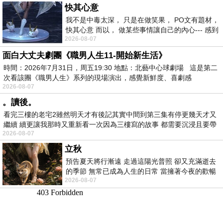
快其心意
我不是中毒太深， 只是在做笑果， PO文有題材，
快其心意 而以， 做某些事情讓自己的內心--- 感到
2026-08-07
愉快。
面白大丈夫劇團《職男人生11-開始新生活》
時間：2026年7月31日，周五19:30 地點：北藝中心球劇場 這是第二
次看該團《職男人生》系列的現場演出，感覺新鮮度、喜劇感
2026-08-07
。讀後。
看完三樓的老宅2雖然明天才有後記其實中間到第三集有停更幾天才又
繼續 續更讓我那時又重新看一次因為三樓寫的故事 都需要沉浸且要帶
2026-08-07
有
立秋
預告夏天將行漸遠 走過這陽光普照 卻又充滿逝去
的季節 無常已成為人生的日常 當擁著今夜的歡暢
2026-08-07
舒心 轉眼驟成昨日 而明晨 太陽