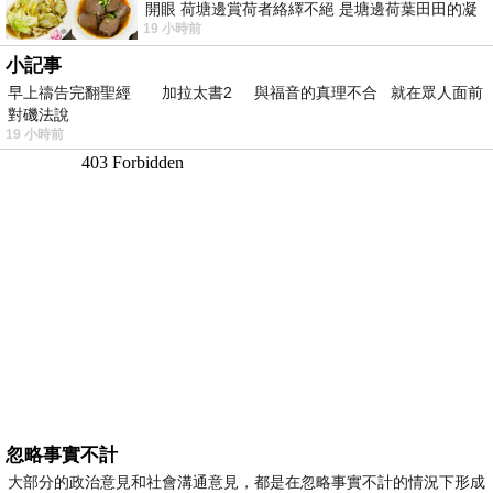
開眼 荷塘邊賞荷者絡繹不絕 是塘邊荷葉田田的凝
19 小時前
望 風中飄逸的是映日荷花別樣紅
小記事
早上禱告完翻聖經 加拉太書2 與福音的真理不合 就在眾人面前
對磯法說
19 小時前
忽略事實不計
大部分的政治意見和社會溝通意見，都是在忽略事實不計的情況下形成