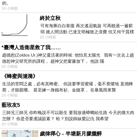
的。
19 小時前
終於立秋
可有海豚白白靠攏 再次遙迢氣旋 可再饒過一遍窮
弱 雖人間活動 已達文明極致之浪費 但又何干質樸
20 小時前
者 只能白白陪葬
*臺灣人造衛星救了我……
趙德恕(Zoldos Ur.)神父還活著的時候: 他怕見太陽光 我有一次去上趙
德恕神父研究所的課程， 趙神父把窗簾放下， 他說:陽
20 小時前
《蜂蜜與漣漪》
生活的苦悶之處，必有其蜂蜜。 你說要學習蜜獾，毫不畏懼地 直搗蜂
窩，才能親嚐。 甚至練一身鐵布衫、金鐘罩， 在暴風雨來襲
20 小時前
藍玫友5
三師兄三師兄 你昨晚說不可以殺生 要我放過蟑螂給生路 今天的燉大肉
怎辦？ 你是否要虔誠茹素？ 蛤？別說師妹愛記仇 我希望
20 小時前
歲律禪心 - 半塘新月朦朧醉