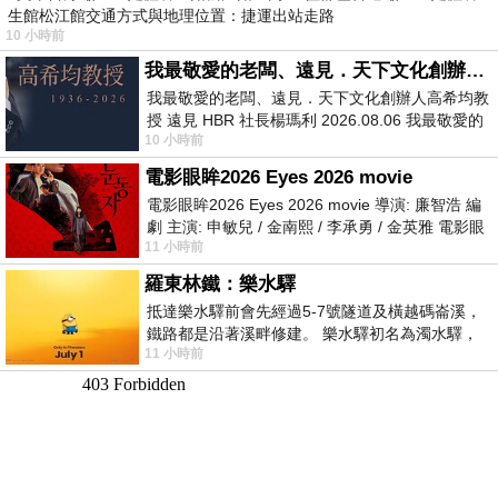
生館松江館交通方式與地理位置：捷運出站走路
10 小時前
我最敬愛的老闆、遠見．天下文化創辦人高希均教授
我最敬愛的老闆、遠見．天下文化創辦人高希均教
授 遠見 HBR 社長楊瑪利 2026.08.06 我最敬愛的
10 小時前
老闆、遠見．天下文化創辦人高希均教
電影眼眸2026 Eyes 2026 movie
電影眼眸2026 Eyes 2026 movie 導演: 廉智浩 編
劇 主演: 申敏兒 / 金南熙 / 李承勇 / 金英雅 電影眼
11 小時前
眸2026描述攝影師徐珍因遺
羅東林鐵：樂水驛
抵達樂水驛前會先經過5-7號隧道及橫越碼崙溪，
鐵路都是沿著溪畔修建。 樂水驛初名為濁水驛，
11 小時前
但因與臺鐵集集線車站同名，於1953