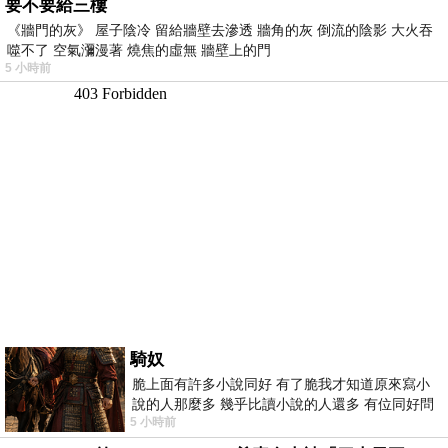
要不要給三樓
《牆門的灰》 屋子陰冷 留給牆壁去滲透 牆角的灰 倒流的陰影 大火吞
噬不了 空氣瀰漫著 燒焦的虛無 牆壁上的門
5 小時前
騎奴
脆上面有許多小說同好 有了脆我才知道原來寫小
說的人那麼多 幾乎比讀小說的人還多 有位同好問
5 小時前
了一個問題 她說為什麼高中文學獎的