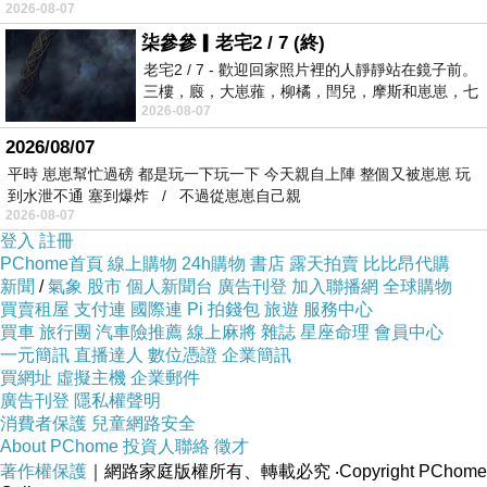
2026-08-07
柒參參▎老宅2 / 7 (終)
老宅2 / 7 - 歡迎回家照片裡的人靜靜站在鏡子前。
三樓，廄，大崽蕥，柳橘，閆兒，摩斯和崽崽，七
2026-08-07
個人整整齊齊地站在鏡框之外，如同
2026/08/07
平時 崽崽幫忙過磅 都是玩一下玩一下 今天親自上陣 整個又被崽崽 玩
到水泄不通 塞到爆炸 / 不過從崽崽自己親
2026-08-07
登入
註冊
PChome首頁
線上購物
24h購物
書店
露天拍賣
比比昂代購
新聞
/
氣象
股市
個人新聞台
廣告刊登
加入聯播網
全球購物
買賣租屋
支付連
國際連
Pi 拍錢包
旅遊
服務中心
買車
旅行團
汽車險推薦
線上麻將
雜誌
星座命理
會員中心
一元簡訊
直播達人
數位憑證
企業簡訊
買網址
虛擬主機
企業郵件
廣告刊登
隱私權聲明
消費者保護
兒童網路安全
About PChome
投資人聯絡
徵才
著作權保護
｜網路家庭版權所有、轉載必究
‧Copyright PChome