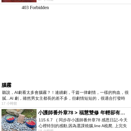
驚世駭俗的神通法門 也未必讀
腦霧
聽說，AI劇看太多會腦霧？！連續劇，千篇一律劇情，一樣的狗血，很
膩...AI 劇，雖然男女主都長的差不多，但劇情短短的，很適合打發時
17 小時前
小護師番外章78 > 福慧雙修 年輕卻有個老靈魂 ㄑ金剛經〉podcast
115.6.7 ( 同步存小護師番外章78 感恩日記-今天
心裡特別的感動,因為選課燒腦,line A梳爬, 上完失