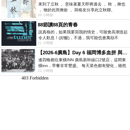
來到了立秋 ， 意味著夏天即將過去 ， 秋 ，揪也
， 物於此而揪歛 ， 與格友分享此立秋聯。
20 小時前
88節讀88頁的青春
說真格的，如果我要寫我的情史，可能會高潮迭起
令人歎息！(好酸)，不過，我可能也會萬劫不
21 小時前
復...，每天跪鍵盤還是被判了花心的罪
【2026-6廣島】Day 6 福岡博多血拼 與機場接送少年司機深夜對談
連四晚都住東橫INN 廣島新幹線口2號店，這間東
橫inn，早餐非常豐盛。 每天菜色都有變化，雖然
21 小時前
看到工作人員拿出料理包加熱，但