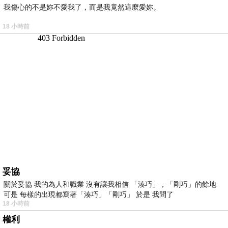
我傷心的不是妳不愛我了，而是我竟然這麼愛妳。
18 小時前
妥協
關於妥協 我的為人和職業 沒有讓我相信 「湊巧」，「剛巧」的餘地
可是 每樣的出現都寫著「湊巧」「剛巧」 於是 我問了
18 小時前
權利