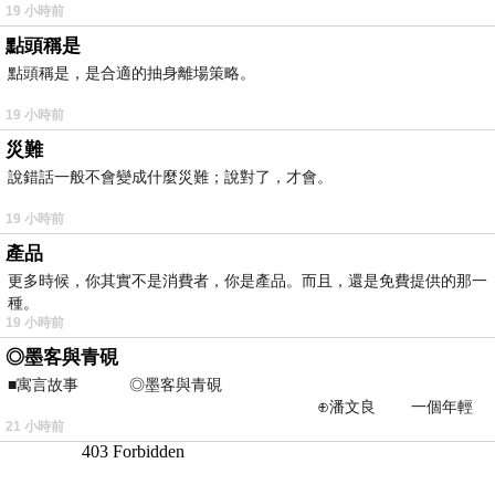
19 小時前
點頭稱是
點頭稱是，是合適的抽身離場策略。
19 小時前
災難
說錯話一般不會變成什麼災難；說對了，才會。
19 小時前
產品
更多時候，你其實不是消費者，你是產品。而且，還是免費提供的那一
種。
19 小時前
◎墨客與青硯
■寓言故事 ◎墨客與青硯
⊕潘文良 一個年輕
21 小時前
的墨客，在京城的古玩肆裡