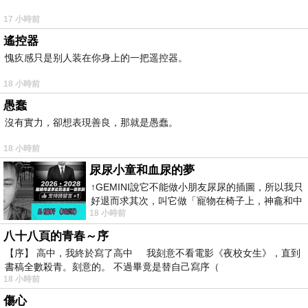
17 小時前
遙控器
愧疚感只是别人装在你身上的一把遥控器。
18 小時前
愚蠢
沒有實力，卻想表現善良，那就是愚蠢。
18 小時前
尿尿小童和血尿的夢
↑GEMINI說它不能做小朋友尿尿的插圖，所以我只
好退而求其次，叫它做「寵物在椅子上，神龕和中
18 小時前
年人臉孔」的畫了。 六月底
八十八頁的青春～序
【序】 高中，我終於寫了高中 我刻意不看電影《夜校女生》，直到
書稿全數殺青。刻意的。 不過畢竟是替自己寫序（
18 小時前
傷心