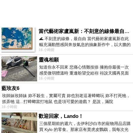
當代藝術家盧嵐新：不刻意的線條最自由，讓色彩流動、筆觸自己說話
🌊 不刻意的線條，最自由 當代藝術家盧嵐新在此
幅充滿動態感與奔放氣息的抽象新作中，以大膽的
16 小時前
藍色顏料在白色畫布上揮灑、壓印與流淌
靈魂相願
知道你永不回來 悲痛心情難按捺 擁抱你最後一次
感受微弱體溫時 重逢盼望交給祢 祢說天國再見面
16 小時前
此刻忍淚說別離 他日靈魂再
藍玫友6
玫師妹玫師妹 妳不殺生，實屬可貴 妳也別老逗著蟑螂玩 妳不打死牠，
抓弄牠 這...打蟑螂當打地鼠 也是項可愛的遊戲？ 是說，滿院
16 小時前
歡迎回家，Lando！
三個星期前的週六，去伊利沙白市的寵物用品店購
買 Kylo 的零食。那家店有賣虎皮鸚鵡，我每次光