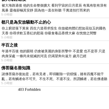
被大海路過後 他的生命整個擴大 看到宇宙的日月星辰 有風有歌有浪有
風暴 靈魂卻極其安靜 因為他一直在聆聽 千萬道拍打而來的
5 小時前
都只是為安放騷動不止的心
你上窮碧落下黃泉 四生六道尋求投生 你放縱肉體幻想如花似玉的國色
天香 你尋求軟玉香紅的慰藉 你吸食毒品香煙大麻 在恍惚之間瞥
5 小時前
半百之後
年過半百後 他的眼睛 仍會被美麗的身影所擊中 不是愛 也不是罪 只是
肉身深處 一條尚未熄滅的河流 仍渴望奔向遠方 歲月已經
5 小時前
佛菩薩名善知識
諸佛菩薩亦復如是，若有見者，即得斷除一切煩惱，雖有四魔不能干
亂，若有觸者命不可夭、不生不死、不退不沒。所謂觸者，若在佛邊聽
5 小時前
受