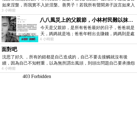
如來涅槃，而我實不入於涅槃。善男子！若我所有聲聞弟子說言如來入
3 小時前
八八風災上的父親節，小林村民難以抹滅的痛
今天是父親節，是所有爸爸最好的日子，爸爸就是
天，媽媽就是地；爸爸年輕出去賺錢，媽媽則是處
4 小時前
理家務，職業不分高低貴賤，只有人品才
面對吧
沈思了好久 ，所有的錯都是自己造成的，自己不要去接觸就沒有後
續，因為自己不知輕重，以為無所謂出風頭，到頭出問題自己要承擔怨
4 小時前
不