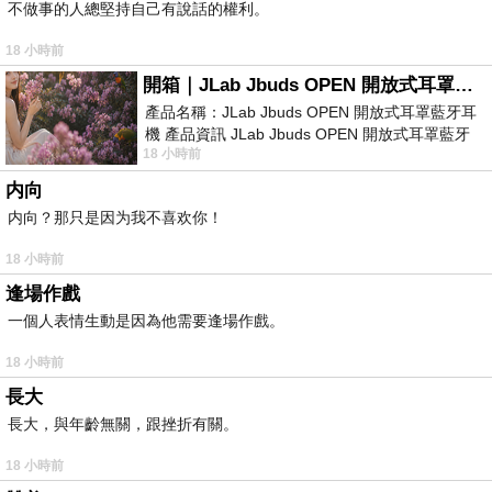
不做事的人總堅持自己有說話的權利。
18 小時前
開箱｜JLab Jbuds OPEN 開放式耳罩藍牙耳機 - 設計美學，輕巧、透氣、環境音全物理達成！
產品名稱：JLab Jbuds OPEN 開放式耳罩藍牙耳
機 產品資訊 JLab Jbuds OPEN 開放式耳罩藍牙
18 小時前
耳機評語：非常有特色，值得喜愛美型工
内向
内向？那只是因为我不喜欢你！
18 小時前
逢場作戲
一個人表情生動是因為他需要逢場作戲。
18 小時前
長大
長大，與年齡無關，跟挫折有關。
18 小時前