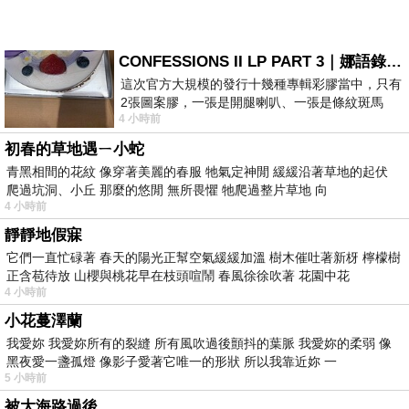
CONFESSIONS II LP PART 3｜娜語錄II LP PART 3
這次官方大規模的發行十幾種專輯彩膠當中，只有
2張圖案膠，一張是開腿喇叭、一張是條紋斑馬
4 小時前
版；目前官網上只剩澳洲商店AU STORE
初春的草地遇ㄧ小蛇
青黑相間的花紋 像穿著美麗的春服 牠氣定神閒 緩緩沿著草地的起伏
爬過坑洞、小丘 那麼的悠閒 無所畏懼 牠爬過整片草地 向
4 小時前
靜靜地假寐
它們一直忙碌著 春天的陽光正幫空氣緩緩加溫 樹木催吐著新枒 檸檬樹
正含苞待放 山櫻與桃花早在枝頭喧鬧 春風徐徐吹著 花園中花
4 小時前
小花蔓澤蘭
我愛妳 我愛妳所有的裂縫 所有風吹過後顫抖的葉脈 我愛妳的柔弱 像
黑夜愛一盞孤燈 像影子愛著它唯一的形狀 所以我靠近妳 一
5 小時前
被大海路過後