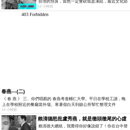
合理的預算，當然一定會砍或是凍結，最近文化部
10 小時前
要編列公視和Taiwan plus預算，在110年
春燕---(二)
《 春 燕 》 三、你們唱戲的 春燕考進輔仁大學。平日在學校工讀，晚
上在學校附近的餐廳當外場。寒暑假白天到鎮公所幫忙整理文件
10 小時前
賴清德怒批盧秀燕，就是徹頭徹尾的心虛
賴清德大總統，我覺得你好像說錯了！你在台中替