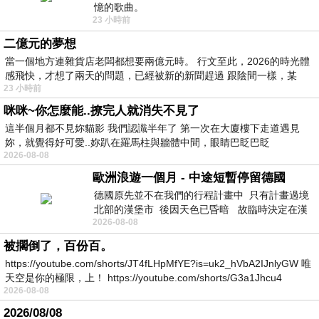
憶的歌曲。
23 小時前
二億元的夢想
當一個地方連雜貨店老闆都想要兩億元時。 行文至此，2026的時光體
感飛快，才想了兩天的問題，已經被新的新聞趕過 跟陰間一樣，某
23 小時前
咪咪~你怎麼能..撩完人就消失不見了
這半個月都不見妳貓影 我們認識半年了 第一次在大廈樓下走道遇見
妳，就覺得好可愛..妳趴在羅馬柱與牆體中間，眼睛巴眨巴眨
2026-08-08
歐洲浪遊一個月 - 中途短暫停留德國
德國原先並不在我們的行程計畫中 只有計畫過境
北部的漢堡市 後因天色已昏暗 故臨時決定在漢
2026-08-08
堡市吃晚餐和過夜
被擱倒了，百份百。
https://youtube.com/shorts/JT4fLHpMfYE?is=uk2_hVbA2IJnlyGW 唯
天空是你的極限，上！ https://youtube.com/shorts/G3a1Jhcu4
2026-08-08
2026/08/08