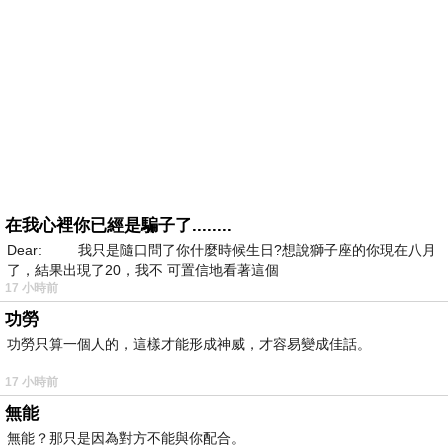
在我心裡你已經是騙子了........
Dear: 我只是隨口問了你什麼時候生日?想說獅子座的你現在八月
了，結果出現了20，我不 可置信地看著這個
17 小時前
功勞
功勞只算一個人的，這樣才能形成神威，才容易變成佳話。
17 小時前
無能
無能？那只是因為對方不能與你配合。