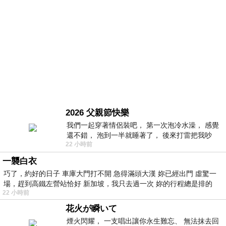
2026 父親節快樂
我們一起穿著情侶裝吧， 第一次泡冷水澡， 感覺
還不錯， 泡到一半就睡著了， 後來打雷把我吵
22 小時前
醒， 手
一襲白衣
巧了，約好的日子 車庫大門打不開 急得滿頭大漢 妳已經出門 虛驚一
場，趕到高鐵左營站恰好 新加坡，我只去過一次 妳的行程總是排的
22 小時前
花火が瞬いて
煙火閃耀， 一支唱出讓你永生難忘、 無法抹去回