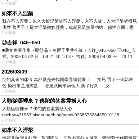
1 小時前
如來不入涅槃
我亦不入涅槃，以入大般涅槃故不入涅槃，入不入故，入大涅槃者得見
佛性 善男子！是大涅槃微妙經典，成就具足無量功德。佛性亦爾，悉
1 小時前
◎吉祥_046~050
■潘文良著作集＞勵益品＞魚雁千里共今緣＞吉祥_046~050 ▽046_吉
祥。2006.04.02.日 08:21:40 ▽047_吉祥。2006.04.03.一 23:11:
2 小時前
2026/08/09
突如其來的休假 當然就是去找同學弄頭髮啦！ 笑死 選了一個奶灰
色 染出來是淺灰藍 崽崽跟同學兩個人 笑了好久 反
2 小時前
人類從哪裡來 ? 佛陀的答案震撼人心
人類從哪裡來 ? 佛陀的答案震撼人心
rischao421953.pixnet.net/blog/posts/926857528435010128
2 小時前
如來不入涅槃
惟諸菩薩能見我身，常聞我法，是故不言我入涅槃。聲聞弟子雖復發言