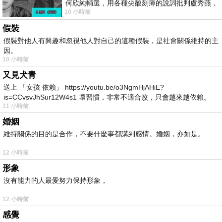
何欣純輔選，用各種尖酸刻薄的說詞批判盧秀燕，
10 小時前
罵她施政滿意度輸給陳其邁，甚至還說盧
假裝
假裝對他人有興趣和忽視他人對自己的這種假裝，是社會關係維持的主
因。
10 小時前
又見犬青
送上 「女孩 依賴」 https://youtu.be/o3NgmHjAHiE?
is=CCvsvJhSur12W4s1 壞習慣，非常不適合改，只會越來越依賴。
11 小時前
我害怕的
婚姻
維持關係的目的是合作，不要什麼事都講到感情。婚姻，亦如是。
12 小時前
形象
沒有能力的人最愛努力保持形象，
12 小時前
感覺