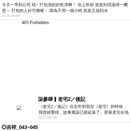
今天一早到公司 哇~ 打包清的好乾淨啊！ 但上班前 崽崽到現場掃一圈
恩～ 打包的人好可憐喔！ 因為不用一個小時 崽崽又搞到水
2026-08-08
柒參肆▎老宅2／後記
《老宅2／後記》在去年初寫完《老宅》的時候，
我曾經覺得，故事應該已經結束了。那座老宅在地
2026-08-08
震中倒塌，七個人終於離開那片黑暗，
◎吉祥_043~045