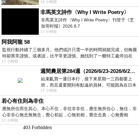
16 小時前
顧都會去看一下。他們偶爾會引進 C
非馬英文詩作〈Why I Write Poetry〉
非馬英文詩作〈Why I Write Poetry〉刊登于《芝
加哥时报》2026.8.7
17 小時前
阿我阿龍 58
監視行動持續了三個多月。他們或許只需一半的時間就能完成，但梅麗
特卻異常謹慎。或者說，比平常更謹慎。她找到了一艘特工處停泊在
17 小時前
週間農居第284週（2026/6/23-2026/6/24) 夏至 金黃稻浪洋溢豐收喜悅
結束亂買一通日本行，接下來星期一三四都要上
班，而且還要開到有點遠的員林。可能因為在日本
17 小時前
花不少錢，星期一出門上班時，心裡沒有一
若心有住則為非住
應無所住而生其心。本心不住，非住非非住，應生無所住心，無住，非
心非非心無念無無念，覺心初起，心無初相，覺念念真，心無覺相
17 小時前