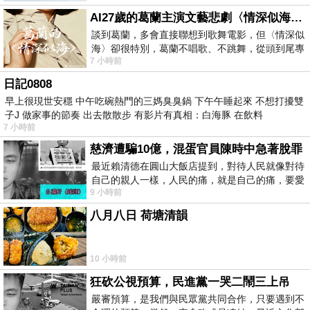
AI27歲的葛蘭主演文藝悲劇〈情深似海〉 #戀上老電影 #葛蘭 #粟子
談到葛蘭，多會直接聯想到歌舞電影，但〈情深似
海〉卻很特別，葛蘭不唱歌、不跳舞，從頭到尾專
7 小時前
心演戲。拍攝期間，經常工作超過12個鐘
日記0808
早上很現世安穩 中午吃碗熱門的三媽臭臭鍋 下午午睡起來 不想打擾雙
子J 做家事的節奏 出去散散步 有影片有真相：白海豚 在飲料
7 小時前
慈濟遭騙10億，混蛋官員陳時中急著脫罪
最近賴清德在圓山大飯店提到，對待人民就像對待
自己的親人一樣，人民的痛，就是自己的痛，要愛
9 小時前
民如親，說的這麼好聽，實際上根本沒做
八月八日 荷塘清韻
10 小時前
狂砍公視預算，民進黨一哭二鬧三上吊
嚴審預算，是我們與民眾黨共同合作，只要遇到不