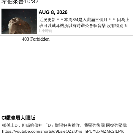
希伯來書10:32
AUG 8, 2026
近況更新＊＊本周8/4是入職滿三個月＊＊ 因為上
班可以戴耳機所以有時辦公會聽音樂 沒有特別固
1 小時前
定哪天但就是一周某一天會固定聽'90
C囉濃眉大眼版
橋係土D，但係夠傳神 「D」辦證好失禮咩。我堅強復國 國復強堅我
https://youtube.com/shorts/g9LsieQZzl8?is=hPUYUxMZMc2fLPlk