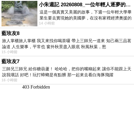
小朱週記 20260808_一位年輕人逐夢的真實故事
這是一個真實又美麗的故事，下週一位年輕大學畢
業生要去實現她的美國夢，在沒有家裡經濟奧援的
14 小時前
情況下，靠著自我努力工作累積出國基
藍玫友8
旅人掌櫃旅人掌櫃 我又來找你喝茶囉 帶上三師兄一道來 知己兩三品茗
論道 人生樂事，平常也 窗外秋景盡入眼底 秋風秋葉，愁
15 小時前
藍玫友7
三師兄三師兄 給你糖葫蘆！ 哈哈哈，把你的嘴糊起來 讓你不能跟上天
說我壞話 好吧！玩打蟑螂是有點髒 那一起來去看白海豚飛躍
16 小時前