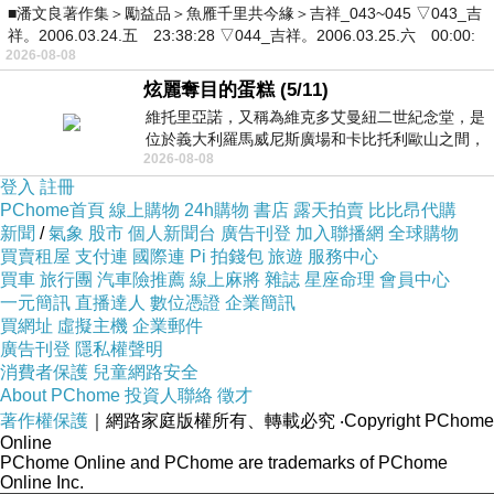
■潘文良著作集＞勵益品＞魚雁千里共今緣＞吉祥_043~045 ▽043_吉
祥。2006.03.24.五 23:38:28 ▽044_吉祥。2006.03.25.六 00:00:
2026-08-08
炫麗奪目的蛋糕 (5/11)
維托里亞諾，又稱為維克多艾曼紐二世紀念堂，是
位於義大利羅馬威尼斯廣場和卡比托利歐山之間，
2026-08-08
用以紀念統一義大利統一後的的第一位國
登入
註冊
PChome首頁
線上購物
24h購物
書店
露天拍賣
比比昂代購
新聞
/
氣象
股市
個人新聞台
廣告刊登
加入聯播網
全球購物
買賣租屋
支付連
國際連
Pi 拍錢包
旅遊
服務中心
買車
旅行團
汽車險推薦
線上麻將
雜誌
星座命理
會員中心
一元簡訊
直播達人
數位憑證
企業簡訊
買網址
虛擬主機
企業郵件
廣告刊登
隱私權聲明
消費者保護
兒童網路安全
About PChome
投資人聯絡
徵才
著作權保護
｜網路家庭版權所有、轉載必究
‧Copyright PChome
Online
PChome Online and PChome are trademarks of PChome
Online Inc.