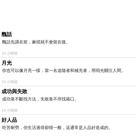
醜話
醜話先講在前，麻煩就不會留在後。
19 小時前
月光
你也可以像月亮一樣，當一名追隨者和補充者，用弱光關注人間。
19 小時前
成功與失敗
成功靠不斷找方法，失敗靠不停找藉口。
19 小時前
好人品
吃苦耐勞，但生活過得卻很一般，這通常是人品好造成的。