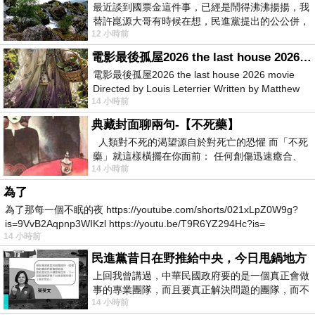
最近談到國票金這件事，已經是鬧得沸沸揚揚，我
替許崑源大哥有時候在想，民進黨提出的公公併，
12 小時前
其實就是想要國庫通黨庫，鬧出最大的醜
電影最後孤屋2026 the last house 2026 movie
電影最後孤屋2026 the last house 2026 movie
Directed by Louis Leterrier Written by Matthew
14 小時前
Robinson Starring Greta Lee Wa
典藏封面聊兩句-【不死藥】
人類對不死的渴望源自於對死亡的恐懼 而「不死
藥」就這樣橫擺在你面前： 任何創傷迅速癒合、
14 小時前
停止衰老、痛覺消失…堪
為了
為了那每一個不眠的夜 https://youtube.com/shorts/021xLpZ0W9g?
is=9VvB2Aqpnp3WIKzl https://youtu.be/T9R6YZ294Hc?is=
14 小時前
民進黨昔日在野推給中央，今日甩鍋地方
上回我曾講過，中華民國政府要的是一個真正會做
事的專業團隊，而且要真正解決問題的團隊，而不
14 小時前
是只會到處甩鍋的雙標團隊，最近民進黨