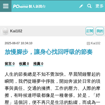
Kai102
訂閱
我的
2025-08-07 10:34:10
Kai102
放慢腳步，讓身心找回呼吸的節奏
留言 0
收藏 0
推薦 0
人生的節奏總是不知不覺加快。早晨鬧鐘響起的
瞬間，我們從睡夢中掙脫，開始奔波於日常的瑣
事與責任。交通的擁擠、工作的壓力、人際的摩
擦，有時候連呼吸都像是一種奢侈。於是，「紓
壓」這個詞，便不再只是生活的點綴，而成為一