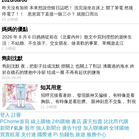
2026/08/06
結。
昨天沒有加班 本來想說些個日誌吧！ 洗完澡坐在床上 開了筆電 然後
調整結構，重啟身體的平衡
停電了！！ 崽崽當下直接一個三小？ 就脫口而出
當僅僅靠放鬆還無法解決深層的痠痛或長期的不
15 小時前
適時，就需要更進一步的調整。現代人長時間維
媽媽的優點
2026 年 8 月 6 日媽媽從前在《北窗內外》散文中寫到理想的遊俠生
持同一姿勢，無論是辦公室族群長時間使用電
活：不結婚、不生孩子、交女朋友、做喜歡的事業、單獨遊走江
腦，或是低頭滑手機的習慣，都可能導致身體結
1 小時前
湖⋯⋯，
構的失衡與不對稱。
雋刻沈默
這時候，尋找
整骨推薦台中
的專業治療，不失為
雋刻沈默 夜，把影子拉成沈默 燈關上 也關上了對話 沸騰過的海水 終
於在礁石的懷抱中冷卻 结成一層 不再有起伏的鹽海
一個明智的選擇。整骨不只是「喀喀聲」的驚嚇
2026-08-05
體驗，它是一種對骨骼與肌肉結構細膩的修復與
知其用意
調整，透過專業判斷與手法，幫助我們重拾身體
招呼完後看著妳， 發現眼神又偏移， 有時像是看
胸肌， 有時像是看肚臍。 眼神刻意不交集， 對視
應有的對齊與流動。
11 小時前
視線不對齊， 讓我很難不
當脊椎回到正確的位置，神經系統與血液循環也
登入
註冊
PChome首頁
線上購物
24h購物
書店
露天拍賣
比比昂代購
能夠順暢進行。你會發現，那些長久以來的疲
新聞
/
氣象
股市
個人新聞台
廣告刊登
加入聯播網
全球購物
憊、情緒低落，竟然能在調整後一點一滴地釋
買賣租屋
支付連
國際連
Pi 拍錢包
旅遊
服務中心