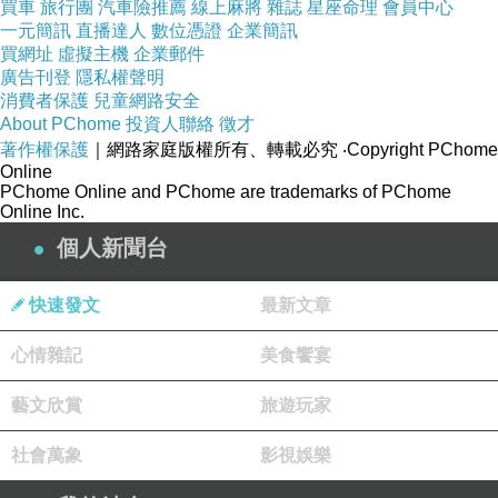
放。
買車
旅行團
汽車險推薦
線上麻將
雜誌
星座命理
會員中心
一元簡訊
直播達人
數位憑證
企業簡訊
深層整復，讓痛感成為過去式
買網址
虛擬主機
企業郵件
比起按摩的表層放鬆，與整骨的結構調整，有時
廣告刊登
隱私權聲明
消費者保護
兒童網路安全
候我們需要的是一種介於兩者之間，更加深入肌
About PChome
投資人聯絡
徵才
肉與筋膜的照顧。這就是「整復」的價值所在。
著作權保護
｜網路家庭版權所有、轉載必究
‧Copyright PChome
整復推薦台中
的服務，能針對你身體的特定問題
Online
PChome Online and PChome are trademarks of PChome
做出針對性的調整。無論是因運動受傷、舊有職
Online Inc.
業病痛，或是日常姿勢不良所導致的慢性痠痛，
個人新聞台
整復師都能夠透過判斷與手技，深入問題根源，
給予身體真正需要的照護。
快速發文
最新文章
在整復的過程中，或許會有些許疼痛感，那不是
心情雜記
美食饗宴
折磨，而是修復的訊號。就像園丁修剪枝椏，才
能讓植物健康生長，身體有時候也需要被「修
藝文欣賞
旅遊玩家
整」一番，才能再度運作自如。
社會萬象
影視娛樂
心靈的空氣：放鬆不只是身體的事