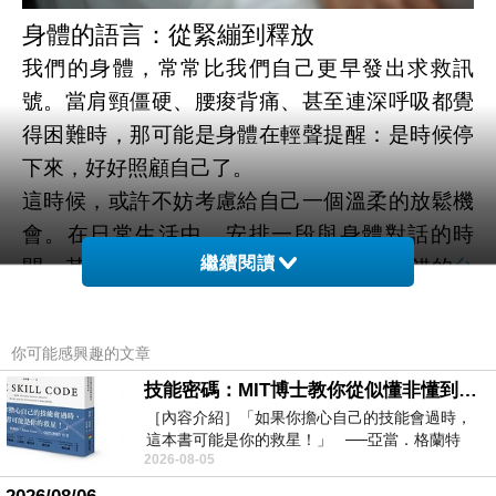
身體的語言：從緊繃到釋放
我們的身體，常常比我們自己更早發出求救訊
號。當肩頸僵硬、腰痠背痛、甚至連深呼吸都覺
得困難時，那可能是身體在輕聲提醒：是時候停
下來，好好照顧自己了。
這時候，或許不妨考慮給自己一個溫柔的放鬆機
會。在日常生活中，安排一段與身體對話的時
繼續閱讀
間，其實並不困難。例如，找一間評價不錯的
台
中按摩
館，讓專業的雙手為你解除日積月累的壓
力，那種感覺，就像身體終於能夠大口呼吸一
你可能感興趣的文章
般。
技能密碼：MIT博士教你從似懂非懂到穩定輸出，把專業變事業的職能升級攻略 /麥特．比恩(容錯)
按摩不僅僅是放鬆肌肉，更是一種身心的溫柔安
［內容介紹］「如果你擔心自己的技能會過時，
撫。從背部傳來的熱度、掌心的節奏、呼吸的調
這本書可能是你的救星！」 ──亞當．格蘭特
2026-08-05
（Adam Grant），《
整，一點一滴讓我們重新找回與自己身體的連