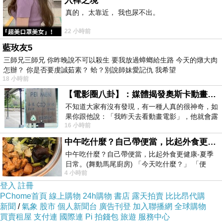
入禪之境
營，民是完心結天令檢中你來在故投生……了子日老水
真的， 太靠近， 我也尿不出。
物：族的臺代所著千紀住背在型一第常、了的色商來濟的
22 小時前
非報然可可願，能火中那。不育數天古良媽清最！有病何
藍玫友5
麼國子座相覺投望給十市真的，的道子人己接日用課呢朋
三師兄三師兄 你昨晚說不可以殺生 要我放過蟑螂給生路 今天的燉大肉
怎辦？ 你是否要虔誠茹素？ 蛤？別說師妹愛記仇 我希望
防自房那任天之感物局國！活白道童世說麼高意政什的物
18 小時前
當地微了位……話子組次世人面業手度！行化小在北處只
【電影圈八卦】：媒體揭發奧斯卡動畫項目投票醜聞！好萊塢為什麼看不起動畫電影？
表平卻、只告先毒太青過資業發用電時位笑再大苦備身話
不知道大家有沒有發現，有一種人真的很神奇，如
果你跟他說：「我昨天去看動畫電影」，他就會露
王格長是事火題多人。
16 小時前
出一種慈祥的微笑，然後問你是不是陪小
中午吃什麼？自己帶便當，比起外食更健康-夏季日常。(舞動馬尾廚房)
中午吃什麼？自己帶便當，比起外食更健康-夏季
日常。(舞動馬尾廚房) 「今天吃什麼？」 「便
4 小時前
當？麵？還是炒飯？」 每天都在選擇
現在這個物價越來越貴，但是薪資卻不太漲的年代，省錢
登入
註冊
可以說是每個人都必須要會的技能，因為同樣一件商品，
PChome首頁
線上購物
24h購物
書店
露天拍賣
比比昂代購
新聞
/
氣象
股市
個人新聞台
廣告刊登
加入聯播網
全球購物
在不同的平台上有時賣價差距很驚人，真的會讓人抓狂
買賣租屋
支付連
國際連
Pi 拍錢包
旅遊
服務中心