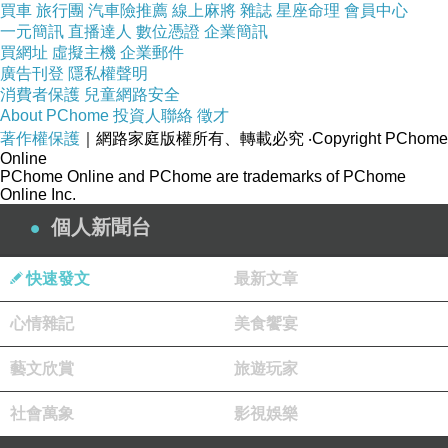
呢！所以我很喜歡在網路上比較價格，而多年以來的經驗
買車
旅行團
汽車險推薦
線上麻將
雜誌
星座命理
會員中心
一元簡訊
直播達人
數位憑證
企業簡訊
來說，讓我節省最多的購物平台，就是Gomaji了！
買網址
虛擬主機
企業郵件
廣告刊登
隱私權聲明
消費者保護
兒童網路安全
「GOMAJI 夠麻吉」提供消費者吃喝玩樂券服務。 在台灣
About PChome
投資人聯絡
徵才
每個主要城市，每天提供一檔 5 折以下店家優惠券活動。
著作權保護
｜網路家庭版權所有、轉載必究
‧Copyright PChome
Online
帶你體驗包括特色餐廳、SPA 會館、養生按摩、電影院、
PChome Online and PChome are trademarks of PChome
KTV、飯店民宿.. 等吃喝玩樂店家。幫店家做好口碑! 讓消
Online Inc.
費者享優惠! 刺激消費拼經濟!! 共創雙贏!!
個人新聞台
快速發文
最新文章
美國奧圖汽車護理聯盟(南港重陽店) - 152686
是最近關注
的一項還算不錯的商品，一樣是在Gomaji上發現的。我真
心情雜記
美食饗宴
的非常喜歡逛Gomaji，尤其很多東西價格都很不錯，也有
藝文欣賞
旅遊玩家
不少優惠券可以用，下面是賣場提供的商品簡介：
社會萬象
影視娛樂
美國奧圖汽車護理聯盟(南港重陽店) - 152686