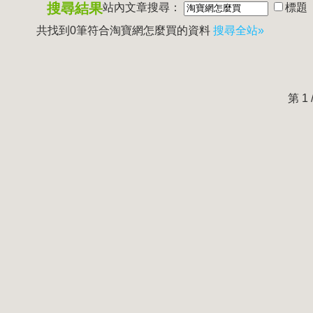
搜尋結果
站內文章搜尋：
標題
共找到0筆符合
淘寶網怎麼買
的資料
搜尋全站»
第 1