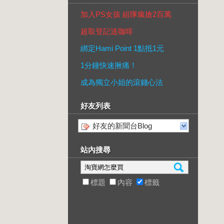
加入PS女孩 組隊瘋搶2百萬
超取登記送咖啡
綁定Hami Point 1點抵1元
1分鐘快速揪痛！
成為獨立小姐的滾錢心法
好友列表
好友的新聞台Blog
站內搜尋
標題
內容
標籤