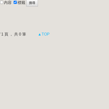
內容
標籤
 / 1 頁 ， 共 0 筆
▲TOP