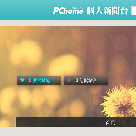
0
0
愛的鼓勵
訂閱站台
首頁