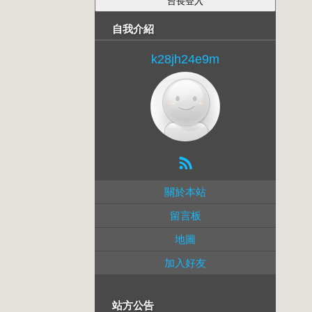
自我介紹
k28jh24e9m
關於本站
留言板
地圖
加入好友
站方公告