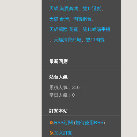
天貓 淘寶商城
、
雙11退貨
、
天貓 台灣
、
淘寶網台
、
天貓國際 花蓮
、
雙11網購手機
、
天貓淘寶商城
、
雙11淘寶
最新回應
站台人氣
累積人氣：
316
當日人氣：
0
訂閱本站
RSS訂閱
(
如何使用RSS
)
加入訂閱