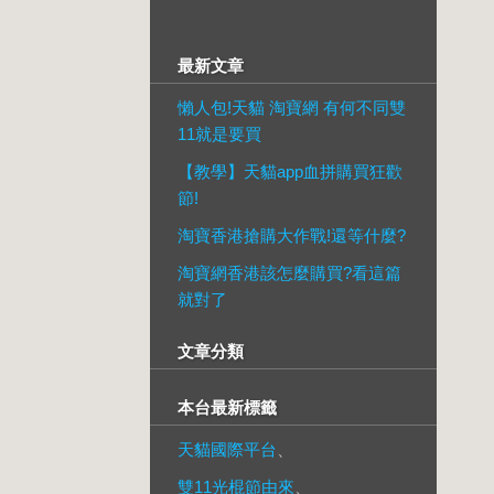
最新文章
懶人包!天貓 淘寶網 有何不同雙
11就是要買
【教學】天貓app血拼購買狂歡
節!
淘寶香港搶購大作戰!還等什麼?
淘寶網香港該怎麼購買?看這篇
就對了
文章分類
本台最新標籤
天貓國際平台
、
雙11光棍節由來
、