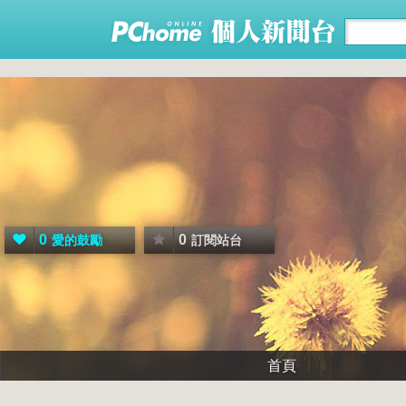
0
0
愛的鼓勵
訂閱站台
首頁