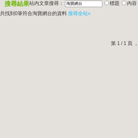
搜尋結果
站內文章搜尋：
標題
內容
共找到0筆符合
淘寶網台
的資料
搜尋全站»
第 1 / 1 