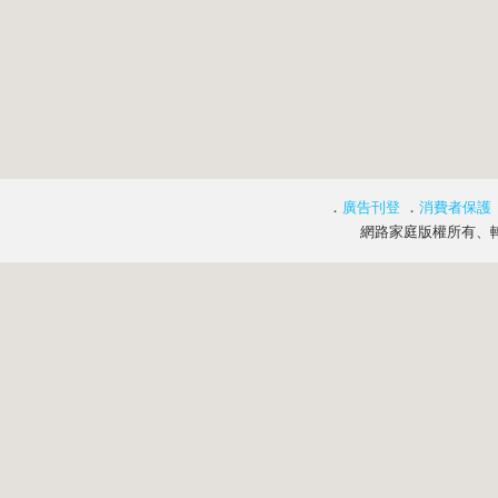
．
廣告刊登
．
消費者保護
網路家庭版權所有、轉載必究 