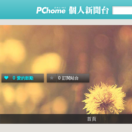
0
0
愛的鼓勵
訂閱站台
首頁