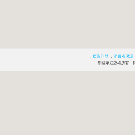
．
廣告刊登
．
消費者保護
網路家庭版權所有、轉載必究 