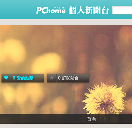
0
0
愛的鼓勵
訂閱站台
首頁