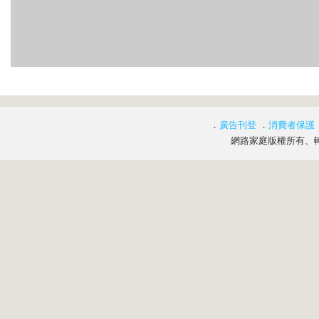
．
廣告刊登
．
消費者保護
網路家庭版權所有、轉載必究 