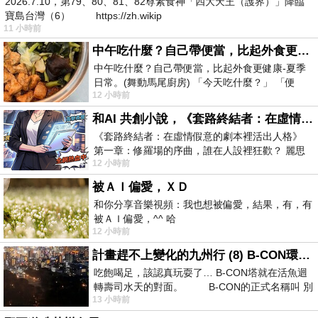
2026.7.10，第79、80、81、82尊素食神「四大天王（護界）」降臨
寶島台灣（6） https://zh.wikip
11 小時前
中午吃什麼？自己帶便當，比起外食更健康-夏季日常。(舞動馬尾廚房)
中午吃什麼？自己帶便當，比起外食更健康-夏季
日常。(舞動馬尾廚房) 「今天吃什麼？」 「便
12 小時前
當？麵？還是炒飯？」 每天都在選擇
和AI 共創小說，《套路終結者：在虛情假意的劇本裡活出人格》
《套路終結者：在虛情假意的劇本裡活出人格》
第一章：修羅場的序曲，誰在人設裡狂歡？ 麗思
12 小時前
卡爾頓酒店的總統套房內，燈光昏
被ＡＩ偏愛，ＸＤ
和你分享音樂視頻：我也想被偏愛，結果，有，有
被ＡＩ偏愛，^^ 哈
12 小時前
計畫趕不上變化的九州行 (8) B-CON環球塔
吃飽喝足，該認真玩耍了… B-CON塔就在活魚迴
轉壽司水天的對面。 B-CON的正式名稱叫 別
13 小時前