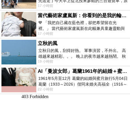
先送走了今天早上從北投來參觀的三台遊覽車，原
17 小時前
以為展場已經差不多要安靜下來，卻發
當代藝術家盧嵐新：你看到的是我的輪廓，還是你的故事？——藏在藍色裡的希望與光
💙 「我把自己藏在藍色裡，卻把希望留在光
裡。」 當代藝術家盧嵐新在此幅兼具童趣靈動與
17 小時前
抽象韻味的新作中，用湛藍的羽翼般色塊包覆著
立秋的風
立秋日的風，刮得好熱。 軍事演習，不外出。 高
雄越來越精彩。。。 晚上的夜市越來越熱鬧。 秋
19 小時前
天的風刮得很熱 夜遊消暑熱。。。
AI「曼波女郎」葛蘭1961年的結婚＋蜜月旅行 #戀上老電影 #葛蘭 #粟子
1961年5月至12月 葛蘭的結婚與蜜月旅行5月04日
葛蘭（1933～2026）偕同未婚夫高福全（1916～
22 小時前
2004）乘郵輪赴倫敦6月15日於英國倫敦St.S