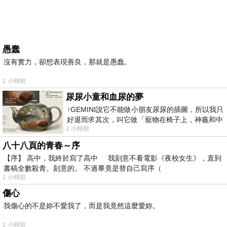
愚蠢
沒有實力，卻想表現善良，那就是愚蠢。
2 小時前
尿尿小童和血尿的夢
↑GEMINI說它不能做小朋友尿尿的插圖，所以我只
好退而求其次，叫它做「寵物在椅子上，神龕和中
2 小時前
年人臉孔」的畫了。 六月底
八十八頁的青春～序
【序】 高中，我終於寫了高中 我刻意不看電影《夜校女生》，直到
書稿全數殺青。刻意的。 不過畢竟是替自己寫序（
2 小時前
傷心
我傷心的不是妳不愛我了，而是我竟然這麼愛妳。
2 小時前