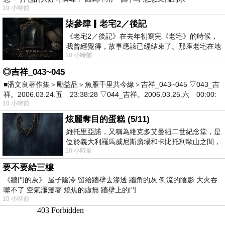
10 小時前
柒參肆▎老宅2／後記
《老宅2／後記》在去年初寫完《老宅》的時候，
我曾經覺得，故事應該已經結束了。那座老宅在地
10 小時前
震中倒塌，七個人終於離開那片黑暗，
◎吉祥_043~045
■潘文良著作集＞勵益品＞魚雁千里共今緣＞吉祥_043~045 ▽043_吉
祥。2006.03.24.五 23:38:28 ▽044_吉祥。2006.03.25.六 00:00:
10 小時前
炫麗奪目的蛋糕 (5/11)
維托里亞諾，又稱為維克多艾曼紐二世紀念堂，是
位於義大利羅馬威尼斯廣場和卡比托利歐山之間，
10 小時前
用以紀念統一義大利統一後的的第一位國
要不要給三樓
《牆門的灰》 屋子陰冷 留給牆壁去滲透 牆角的灰 倒流的陰影 大火吞
噬不了 空氣瀰漫著 燒焦的虛無 牆壁上的門
10 小時前