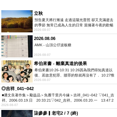
立秋
預告夏天將行漸遠 走過這陽光普照 卻又充滿逝去
的季節 無常已成為人生的日常 當擁著今夜的歡暢
2026-08-07
舒心 轉眼驟成昨日 而明晨 太陽
2026.08.06
AMK - 山頂公仔波板糖
2026-08-07
希伯來書 - 離棄真道的後果
希伯來書10:26-10:31 10:26因為我們得知真道以
後、若故意犯罪、贖罪的祭就再沒有了． 10:27惟
2026-08-07
有戰懼等候審判和那燒滅眾敵人的烈火
◎吉祥_041~042
■潘文良著作集＞勵益品＞魚雁千里共今緣＞吉祥_041~042 ▽041_吉
祥。2006.03.19.日 20:33:21▽042_吉祥。2006.03.20.一 13:47:2
2026-08-07
柒參參▎老宅2 / 7 (終)