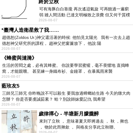
終於立秋
可有海豚白白靠攏 再次遙迢氣旋 可再饒過一遍窮
弱 雖人間活動 已達文明極致之浪費 但又何干質樸
2026-08-07
者 只能白白陪葬
*臺灣人造衛星救了我……
趙德恕(Zoldos Ur.)神父還活著的時候: 他怕見太陽光 我有一次去上趙
德恕神父研究所的課程， 趙神父把窗簾放下， 他說:陽
2026-08-07
《蜂蜜與漣漪》
生活的苦悶之處，必有其蜂蜜。 你說要學習蜜獾，毫不畏懼地 直搗蜂
窩，才能親嚐。 甚至練一身鐵布衫、金鐘罩， 在暴風雨來襲
2026-08-07
藍玫友5
三師兄三師兄 你昨晚說不可以殺生 要我放過蟑螂給生路 今天的燉大肉
怎辦？ 你是否要虔誠茹素？ 蛤？別說師妹愛記仇 我希望
2026-08-07
歲律禪心 - 半塘新月朦朧醉
來到了立秋 ， 意味著夏天即將過去 ， 秋 ，揪也
， 物於此而揪歛 ， 與格友分享此立秋聯。
2026-08-07