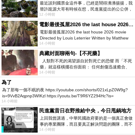
最近談到國票金這件事，已經是鬧得沸沸揚揚，我
替許崑源大哥有時候在想，民進黨提出的公公併，
12 小時前
其實就是想要國庫通黨庫，鬧出最大的醜
電影最後孤屋2026 the last house 2026 movie
電影最後孤屋2026 the last house 2026 movie
Directed by Louis Leterrier Written by Matthew
14 小時前
Robinson Starring Greta Lee Wa
典藏封面聊兩句-【不死藥】
人類對不死的渴望源自於對死亡的恐懼 而「不死
藥」就這樣橫擺在你面前： 任何創傷迅速癒合、
14 小時前
停止衰老、痛覺消失…堪
為了
為了那每一個不眠的夜 https://youtube.com/shorts/021xLpZ0W9g?
is=9VvB2Aqpnp3WIKzl https://youtu.be/T9R6YZ294Hc?is=
14 小時前
民進黨昔日在野推給中央，今日甩鍋地方
上回我曾講過，中華民國政府要的是一個真正會做
事的專業團隊，而且要真正解決問題的團隊，而不
14 小時前
是只會到處甩鍋的雙標團隊，最近民進黨