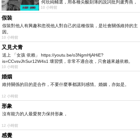
何欣純輔選，用各種尖酸刻薄的說詞批判盧秀燕，
10 小時前
罵她施政滿意度輸給陳其邁，甚至還說盧
假裝
假裝對他人有興趣和忽視他人對自己的這種假裝，是社會關係維持的主
因。
10 小時前
又見犬青
送上 「女孩 依賴」 https://youtu.be/o3NgmHjAHiE?
is=CCvsvJhSur12W4s1 壞習慣，非常不適合改，只會越來越依賴。
10 小時前
我害怕的
婚姻
維持關係的目的是合作，不要什麼事都講到感情。婚姻，亦如是。
12 小時前
形象
沒有能力的人最愛努力保持形象，
12 小時前
感覺