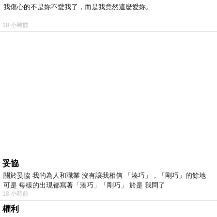
我傷心的不是妳不愛我了，而是我竟然這麼愛妳。
18 小時前
妥協
關於妥協 我的為人和職業 沒有讓我相信 「湊巧」，「剛巧」的餘地
可是 每樣的出現都寫著「湊巧」「剛巧」 於是 我問了
18 小時前
權利