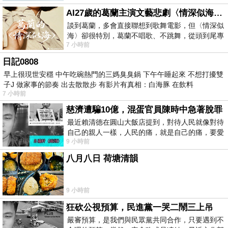
AI27歲的葛蘭主演文藝悲劇〈情深似海〉 #戀上老電影 #葛蘭 #粟子
談到葛蘭，多會直接聯想到歌舞電影，但〈情深似
海〉卻很特別，葛蘭不唱歌、不跳舞，從頭到尾專
7 小時前
心演戲。拍攝期間，經常工作超過12個鐘
日記0808
早上很現世安穩 中午吃碗熱門的三媽臭臭鍋 下午午睡起來 不想打擾雙
子J 做家事的節奏 出去散散步 有影片有真相：白海豚 在飲料
7 小時前
慈濟遭騙10億，混蛋官員陳時中急著脫罪
最近賴清德在圓山大飯店提到，對待人民就像對待
自己的親人一樣，人民的痛，就是自己的痛，要愛
9 小時前
民如親，說的這麼好聽，實際上根本沒做
八月八日 荷塘清韻
9 小時前
狂砍公視預算，民進黨一哭二鬧三上吊
嚴審預算，是我們與民眾黨共同合作，只要遇到不