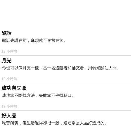
醜話
醜話先講在前，麻煩就不會留在後。
18 小時前
月光
你也可以像月亮一樣，當一名追隨者和補充者，用弱光關注人間。
19 小時前
成功與失敗
成功靠不斷找方法，失敗靠不停找藉口。
19 小時前
好人品
吃苦耐勞，但生活過得卻很一般，這通常是人品好造成的。