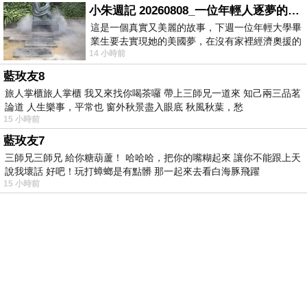
小朱週記 20260808_一位年輕人逐夢的真實故事
這是一個真實又美麗的故事，下週一位年輕大學畢
業生要去實現她的美國夢，在沒有家裡經濟奧援的
14 小時前
情況下，靠著自我努力工作累積出國基
藍玫友8
旅人掌櫃旅人掌櫃 我又來找你喝茶囉 帶上三師兄一道來 知己兩三品茗
論道 人生樂事，平常也 窗外秋景盡入眼底 秋風秋葉，愁
15 小時前
藍玫友7
三師兄三師兄 給你糖葫蘆！ 哈哈哈，把你的嘴糊起來 讓你不能跟上天
說我壞話 好吧！玩打蟑螂是有點髒 那一起來去看白海豚飛躍
15 小時前