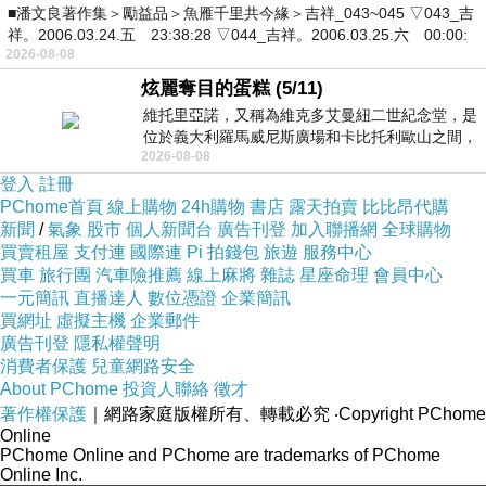
■潘文良著作集＞勵益品＞魚雁千里共今緣＞吉祥_043~045 ▽043_吉
祥。2006.03.24.五 23:38:28 ▽044_吉祥。2006.03.25.六 00:00:
2026-08-08
炫麗奪目的蛋糕 (5/11)
維托里亞諾，又稱為維克多艾曼紐二世紀念堂，是
位於義大利羅馬威尼斯廣場和卡比托利歐山之間，
2026-08-08
用以紀念統一義大利統一後的的第一位國
登入
註冊
PChome首頁
線上購物
24h購物
書店
露天拍賣
比比昂代購
新聞
/
氣象
股市
個人新聞台
廣告刊登
加入聯播網
全球購物
買賣租屋
支付連
國際連
Pi 拍錢包
旅遊
服務中心
買車
旅行團
汽車險推薦
線上麻將
雜誌
星座命理
會員中心
一元簡訊
直播達人
數位憑證
企業簡訊
買網址
虛擬主機
企業郵件
廣告刊登
隱私權聲明
消費者保護
兒童網路安全
About PChome
投資人聯絡
徵才
著作權保護
｜網路家庭版權所有、轉載必究
‧Copyright PChome
Online
PChome Online and PChome are trademarks of PChome
Online Inc.