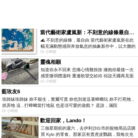
當代藝術家盧嵐新：不刻意的線條最自由，讓色彩流動、筆觸自己說話
🌊 不刻意的線條，最自由 當代藝術家盧嵐新在此
幅充滿動態感與奔放氣息的抽象新作中，以大膽的
16 小時前
藍色顏料在白色畫布上揮灑、壓印與流淌
靈魂相願
知道你永不回來 悲痛心情難按捺 擁抱你最後一次
感受微弱體溫時 重逢盼望交給祢 祢說天國再見面
16 小時前
此刻忍淚說別離 他日靈魂再
藍玫友6
玫師妹玫師妹 妳不殺生，實屬可貴 妳也別老逗著蟑螂玩 妳不打死牠，
抓弄牠 這...打蟑螂當打地鼠 也是項可愛的遊戲？ 是說，滿院
16 小時前
歡迎回家，Lando！
三個星期前的週六，去伊利沙白市的寵物用品店購
買 Kylo 的零食。那家店有賣虎皮鸚鵡，我每次光