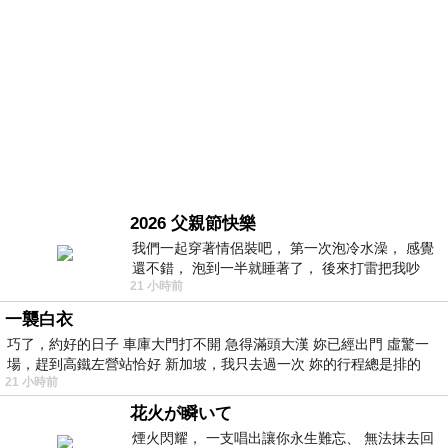
2026 父親節快樂
我們一起穿著情侶裝吧， 第一次泡冷水澡， 感覺
還不錯， 泡到一半就睡著了， 後來打雷把我吵
21 小時前
醒， 手
一襲白衣
巧了，約好的日子 車庫大門打不開 急得滿頭大漢 妳已經出門 虛驚一
場，趕到高鐵左營站恰好 新加坡，我只去過一次 妳的行程總是排的
21 小時前
花火が瞬いて
煙火閃耀， 一支唱出讓你永生難忘、 無法抹去回