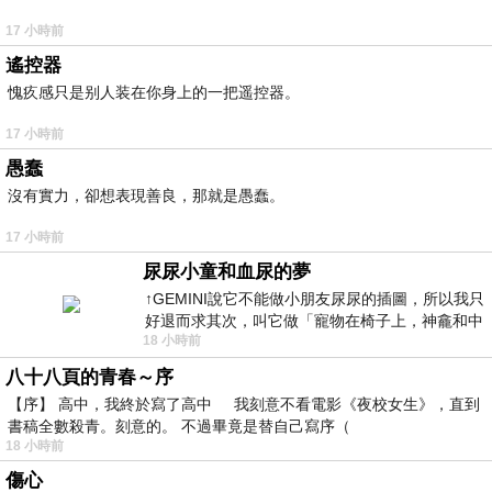
17 小時前
遙控器
愧疚感只是别人装在你身上的一把遥控器。
17 小時前
愚蠢
沒有實力，卻想表現善良，那就是愚蠢。
17 小時前
尿尿小童和血尿的夢
↑GEMINI說它不能做小朋友尿尿的插圖，所以我只
好退而求其次，叫它做「寵物在椅子上，神龕和中
18 小時前
年人臉孔」的畫了。 六月底
八十八頁的青春～序
【序】 高中，我終於寫了高中 我刻意不看電影《夜校女生》，直到
書稿全數殺青。刻意的。 不過畢竟是替自己寫序（
18 小時前
傷心