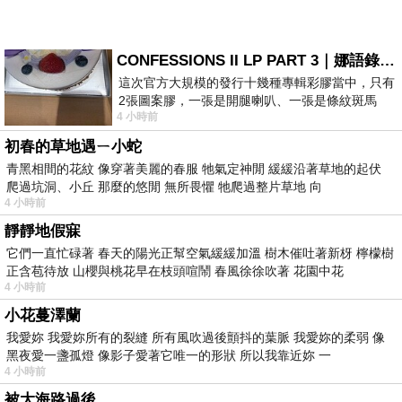
CONFESSIONS II LP PART 3｜娜語錄II LP PART 3
這次官方大規模的發行十幾種專輯彩膠當中，只有
2張圖案膠，一張是開腿喇叭、一張是條紋斑馬
4 小時前
版；目前官網上只剩澳洲商店AU STORE
初春的草地遇ㄧ小蛇
青黑相間的花紋 像穿著美麗的春服 牠氣定神閒 緩緩沿著草地的起伏
爬過坑洞、小丘 那麼的悠閒 無所畏懼 牠爬過整片草地 向
4 小時前
靜靜地假寐
它們一直忙碌著 春天的陽光正幫空氣緩緩加溫 樹木催吐著新枒 檸檬樹
正含苞待放 山櫻與桃花早在枝頭喧鬧 春風徐徐吹著 花園中花
4 小時前
小花蔓澤蘭
我愛妳 我愛妳所有的裂縫 所有風吹過後顫抖的葉脈 我愛妳的柔弱 像
黑夜愛一盞孤燈 像影子愛著它唯一的形狀 所以我靠近妳 一
4 小時前
被大海路過後