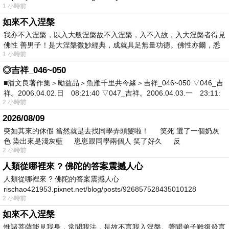
1 小時前
如來不入涅槃
我亦不入涅槃，以入大般涅槃故不入涅槃，入不入故，入大涅槃者得見
佛性 善男子！是大涅槃微妙經典，成就具足無量功德。佛性亦爾，悉
1 小時前
◎吉祥_046~050
■潘文良著作集＞勵益品＞魚雁千里共今緣＞吉祥_046~050 ▽046_吉
祥。2006.04.02.日 08:21:40 ▽047_吉祥。2006.04.03.一 23:11:
2 小時前
2026/08/09
突如其來的休假 當然就是去找同學弄頭髮啦！ 笑死 選了一個奶灰
色 染出來是淺灰藍 崽崽跟同學兩個人 笑了好久 反
2 小時前
人類從哪裡來 ? 佛陀的答案震撼人心
人類從哪裡來 ? 佛陀的答案震撼人心
rischao421953.pixnet.net/blog/posts/926857528435010128
2 小時前
如來不入涅槃
惟諸菩薩能見我身，常聞我法，是故不言我入涅槃。聲聞弟子雖復發言