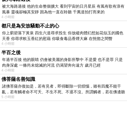
被大海路過後 他的生命整個擴大 看到宇宙的日月星辰 有風有歌有浪有
風暴 靈魂卻極其安靜 因為他一直在聆聽 千萬道拍打而來的
4 小時前
都只是為安放騷動不止的心
你上窮碧落下黃泉 四生六道尋求投生 你放縱肉體幻想如花似玉的國色
天香 你尋求軟玉香紅的慰藉 你吸食毒品香煙大麻 在恍惚之間瞥
4 小時前
半百之後
年過半百後 他的眼睛 仍會被美麗的身影所擊中 不是愛 也不是罪 只是
肉身深處 一條尚未熄滅的河流 仍渴望奔向遠方 歲月已經
4 小時前
佛菩薩名善知識
諸佛菩薩亦復如是，若有見者，即得斷除一切煩惱，雖有四魔不能干
亂，若有觸者命不可夭、不生不死、不退不沒。所謂觸者，若在佛邊聽
5 小時前
受