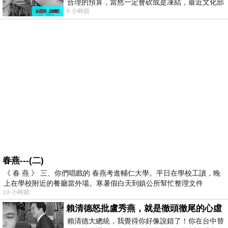
合理的預算，當然一定會砍或是凍結，最近文化部
9 小時前
要編列公視和Taiwan plus預算，在110年
春燕---(二)
《 春 燕 》 三、你們唱戲的 春燕考進輔仁大學。平日在學校工讀，晚
上在學校附近的餐廳當外場。寒暑假白天到鎮公所幫忙整理文件
10 小時前
賴清德怒批盧秀燕，就是徹頭徹尾的心虛
賴清德大總統，我覺得你好像說錯了！你在台中替