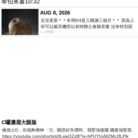
希伯來書10:32
AUG 8, 2026
近況更新＊＊本周8/4是入職滿三個月＊＊ 因為上
班可以戴耳機所以有時辦公會聽音樂 沒有特別固
1 小時前
定哪天但就是一周某一天會固定聽'90
C囉濃眉大眼版
橋係土D，但係夠傳神 「D」辦證好失禮咩。我堅強復國 國復強堅我
https://youtube.com/shorts/g9LsieQZzl8?is=hPUYUxMZMc2fLPlk