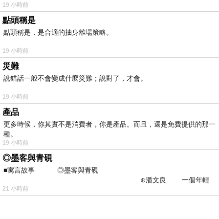
19 小時前
點頭稱是
點頭稱是，是合適的抽身離場策略。
19 小時前
災難
說錯話一般不會變成什麼災難；說對了，才會。
19 小時前
產品
更多時候，你其實不是消費者，你是產品。而且，還是免費提供的那一
種。
19 小時前
◎墨客與青硯
■寓言故事 ◎墨客與青硯
⊕潘文良 一個年輕
21 小時前
的墨客，在京城的古玩肆裡