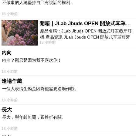
不做事的人總堅持自己有說話的權利。
18 小時前
開箱｜JLab Jbuds OPEN 開放式耳罩藍牙耳機 - 設計美學，輕巧、透氣、環境音全物理達成！
產品名稱：JLab Jbuds OPEN 開放式耳罩藍牙耳
機 產品資訊 JLab Jbuds OPEN 開放式耳罩藍牙
18 小時前
耳機評語：非常有特色，值得喜愛美型工
内向
内向？那只是因为我不喜欢你！
18 小時前
逢場作戲
一個人表情生動是因為他需要逢場作戲。
18 小時前
長大
長大，與年齡無關，跟挫折有關。
18 小時前