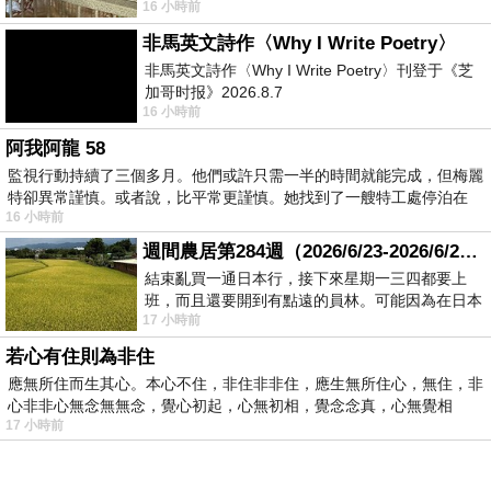
16 小時前
顧都會去看一下。他們偶爾會引進 C
非馬英文詩作〈Why I Write Poetry〉
非馬英文詩作〈Why I Write Poetry〉刊登于《芝
加哥时报》2026.8.7
16 小時前
阿我阿龍 58
監視行動持續了三個多月。他們或許只需一半的時間就能完成，但梅麗
特卻異常謹慎。或者說，比平常更謹慎。她找到了一艘特工處停泊在
16 小時前
週間農居第284週（2026/6/23-2026/6/24) 夏至 金黃稻浪洋溢豐收喜悅
結束亂買一通日本行，接下來星期一三四都要上
班，而且還要開到有點遠的員林。可能因為在日本
17 小時前
花不少錢，星期一出門上班時，心裡沒有一
若心有住則為非住
應無所住而生其心。本心不住，非住非非住，應生無所住心，無住，非
心非非心無念無無念，覺心初起，心無初相，覺念念真，心無覺相
17 小時前