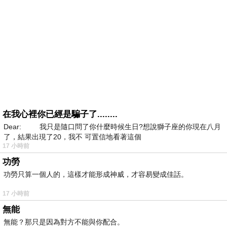
在我心裡你已經是騙子了........
Dear: 我只是隨口問了你什麼時候生日?想說獅子座的你現在八月
了，結果出現了20，我不 可置信地看著這個
17 小時前
功勞
功勞只算一個人的，這樣才能形成神威，才容易變成佳話。
17 小時前
無能
無能？那只是因為對方不能與你配合。