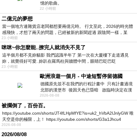
憶的歌曲。
22 小時前
二億元的夢想
當一個地方連雜貨店老闆都想要兩億元時。 行文至此，2026的時光體
感飛快，才想了兩天的問題，已經被新的新聞趕過 跟陰間一樣，某
23 小時前
咪咪~你怎麼能..撩完人就消失不見了
這半個月都不見妳貓影 我們認識半年了 第一次在大廈樓下走道遇見
妳，就覺得好可愛..妳趴在羅馬柱與牆體中間，眼睛巴眨巴眨
23 小時前
歐洲浪遊一個月 - 中途短暫停留德國
德國原先並不在我們的行程計畫中 只有計畫過境
北部的漢堡市 後因天色已昏暗 故臨時決定在漢
2026-08-08
堡市吃晚餐和過夜
被擱倒了，百份百。
https://youtube.com/shorts/JT4fLHpMfYE?is=uk2_hVbA2IJnlyGW 唯
天空是你的極限，上！ https://youtube.com/shorts/G3a1Jhcu4
2026-08-08
2026/08/08