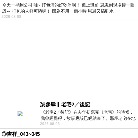
今天一早到公司 哇~ 打包清的好乾淨啊！ 但上班前 崽崽到現場掃一圈
恩～ 打包的人好可憐喔！ 因為不用一個小時 崽崽又搞到水
2026-08-08
柒參肆▎老宅2／後記
《老宅2／後記》在去年初寫完《老宅》的時候，
我曾經覺得，故事應該已經結束了。那座老宅在地
2026-08-08
震中倒塌，七個人終於離開那片黑暗，
◎吉祥_043~045