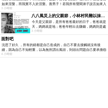
如來涅槃，而我實不入於涅槃。善男子！若我所有聲聞弟子說言如來入
3 小時前
八八風災上的父親節，小林村民難以抹滅的痛
今天是父親節，是所有爸爸最好的日子，爸爸就是
天，媽媽就是地；爸爸年輕出去賺錢，媽媽則是處
3 小時前
理家務，職業不分高低貴賤，只有人品才
面對吧
沈思了好久 ，所有的錯都是自己造成的，自己不要去接觸就沒有後
續，因為自己不知輕重，以為無所謂出風頭，到頭出問題自己要承擔怨
4 小時前
不