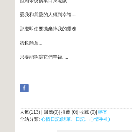
但如果說捨棄自我能讓
愛我和我愛的人得到幸福....
那麼即使要拋棄掉我的靈魂....
我也願意...
只要能夠讓它們幸福.....
人氣(113) | 回應(0)| 推薦 (
0
)| 收藏 (
0
)|
轉寄
全站分類:
心情日記(隨筆、日記、心情手札)