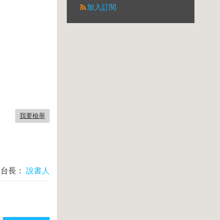
加入訂閱
我要檢舉
台長：
說書人