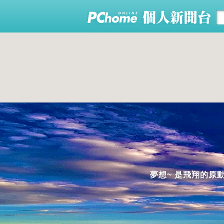
夢想~ 是飛翔的原動