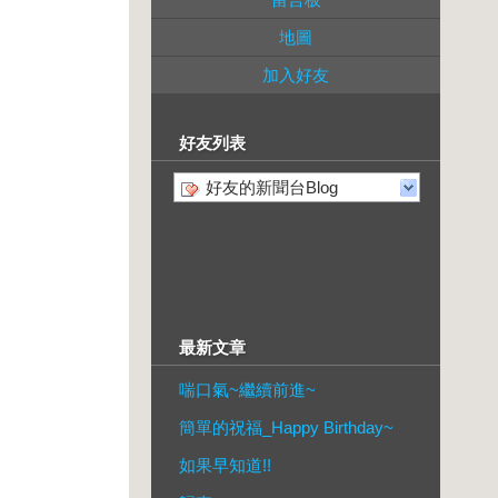
地圖
加入好友
好友列表
好友的新聞台Blog
最新文章
喘口氣~繼續前進~
簡單的祝福_Happy Birthday~
如果早知道!!