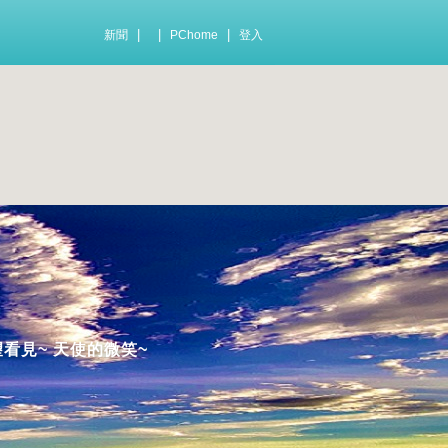
|
|
|
新聞
PChome
登入
望看見~ 天使的微笑~