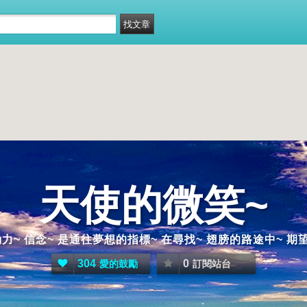
天使的微笑~
力~ 信念~ 是通往夢想的指標~ 在尋找~ 翅膀的路途中~ 期
304
0
愛的鼓勵
訂閱站台