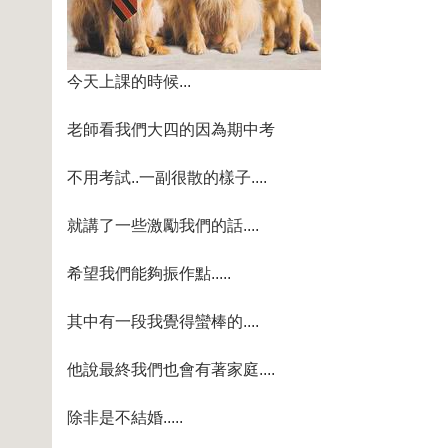
今天上課的時候...
老師看我們大四的因為期中考
不用考試..一副很散的樣子....
就講了一些激勵我們的話....
希望我們能夠振作點.....
其中有一段我覺得蠻棒的....
他說最終我們也會有著家庭....
除非是不結婚.....