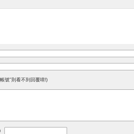
帳號"則看不到回覆唷!)
)