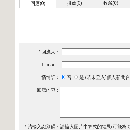
推薦(
0
)
收藏(
0
)
回應(0)
* 回應人：
E-mail：
悄悄話：
否
是 (若未登入"個人新聞台
回應內容：
* 請輸入識別碼：
請輸入圖片中算式的結果(可能為0