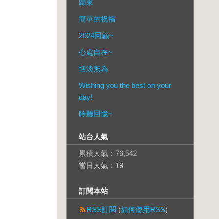
歸來
簡單的祝福
2024回顧~
心處自在~
恬淡無為
Wishing you the best on your
day!
聆聽回憶~
站台人氣
累積人氣：
76,542
當日人氣：
19
訂閱本站
RSS訂閱
(
如何使用RSS
)