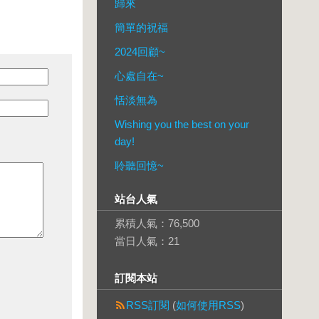
歸來
簡單的祝福
2024回顧~
心處自在~
恬淡無為
Wishing you the best on your
day!
聆聽回憶~
站台人氣
累積人氣：
76,500
當日人氣：
21
訂閱本站
RSS訂閱
(
如何使用RSS
)