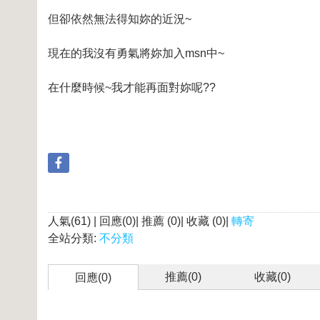
但卻依然無法得知妳的近況~
現在的我沒有勇氣將妳加入msn中~
在什麼時候~我才能再面對妳呢??
人氣(61) | 回應(0)| 推薦 (
0
)| 收藏 (
0
)|
轉寄
全站分類:
不分類
推薦(
0
)
收藏(
0
)
回應(0)