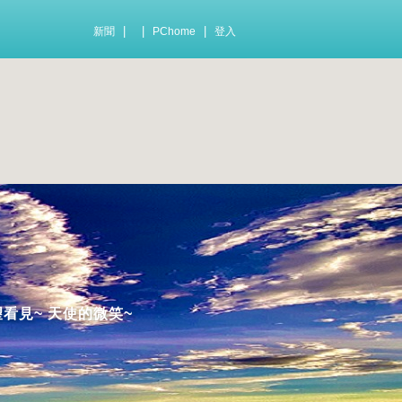
|
|
|
新聞
PChome
登入
望看見~ 天使的微笑~