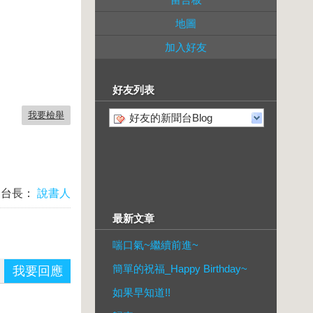
地圖
加入好友
好友列表
我要檢舉
好友的新聞台Blog
台長：
說書人
最新文章
喘口氣~繼續前進~
簡單的祝福_Happy Birthday~
我要回應
如果早知道!!