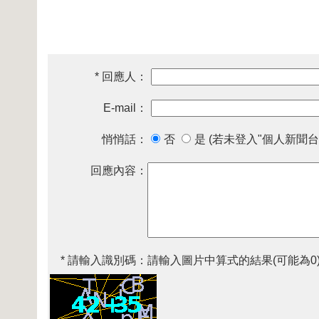
* 回應人：
E-mail：
悄悄話：
否
是 (若未登入"個人新聞台
回應內容：
* 請輸入識別碼：
請輸入圖片中算式的結果(可能為0