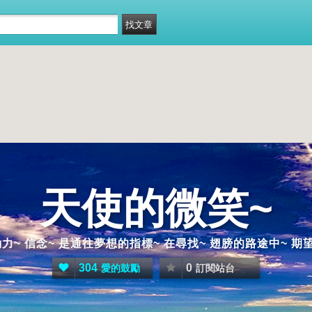
天使的微笑~
力~ 信念~ 是通往夢想的指標~ 在尋找~ 翅膀的路途中~ 期
304
0
愛的鼓勵
訂閱站台