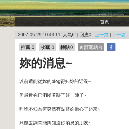
首頁
2007-05-29 10:43:11| 人氣61| 回應0 |
上一篇
|
下一篇
推薦
0
收藏
0
轉貼
0
訂閱站台
妳的消息~
以前還能從妳的blog得知妳的近況~
但最近妳已消蹤匿跡了好一陣子~
昨晚不知為何突然有點替妳擔心了起來~
只能去詢問能夠知道妳消息的朋友~