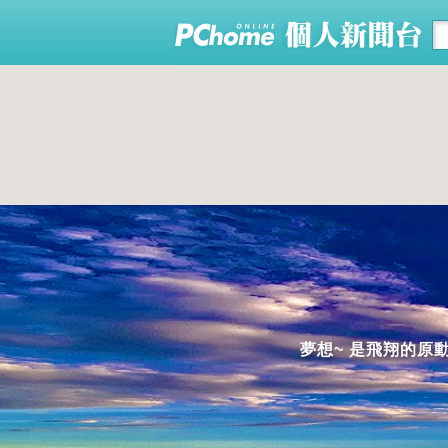
夢想~ 是飛翔的原動