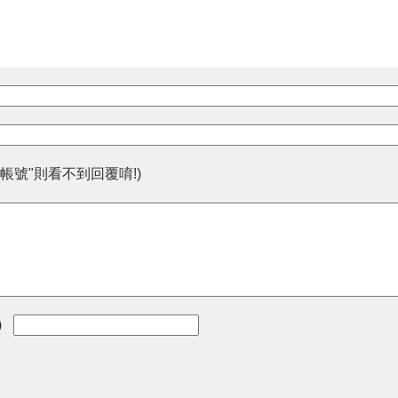
帳號"則看不到回覆唷!)
)