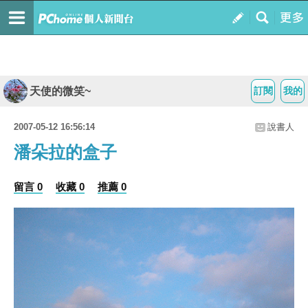
天使的微笑~
訂閱
我的
2007-05-12 16:56:14
說書人
潘朵拉的盒子
留言 0
收藏 0
推薦 0