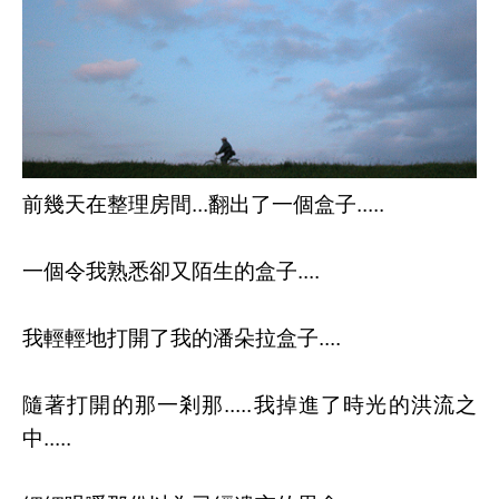
前幾天在整理房間...翻出了一個盒子.....
一個令我熟悉卻又陌生的盒子....
我輕輕地打開了我的潘朵拉盒子....
隨著打開的那一剎那.....我掉進了時光的洪流之
中.....