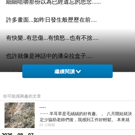
細細咀嚼那份以為已經遺忘的思念......
許多畫面...如昨日發生般歷歷在前....
有快樂..有悲傷...有憤怒...也有不捨....
也許就像是神話中的潘朵拉盒子....
繼續閱讀
在打開的瞬間...許多的情感都奔馳而出....
只留下希望....................
你可能感興趣的文章
….
⋯⋯ 羊耳草是毛絨絨的好有趣。 。 八月開始就決
定少協助老師們後，我感到工作好輕鬆。 本來就
20 小時前
不是我的工作啊。 真