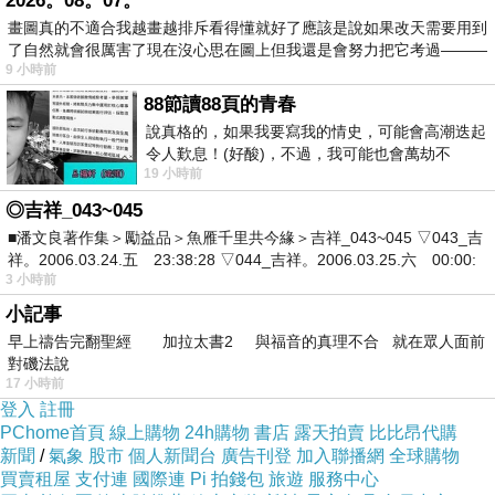
2026。08。07。
畫圖真的不適合我越畫越排斥看得懂就好了應該是說如果改天需要用到
了自然就會很厲害了現在沒心思在圖上但我還是會努力把它考過———
9 小時前
88節讀88頁的青春
說真格的，如果我要寫我的情史，可能會高潮迭起
令人歎息！(好酸)，不過，我可能也會萬劫不
19 小時前
復...，每天跪鍵盤還是被判了花心的罪
◎吉祥_043~045
■潘文良著作集＞勵益品＞魚雁千里共今緣＞吉祥_043~045 ▽043_吉
祥。2006.03.24.五 23:38:28 ▽044_吉祥。2006.03.25.六 00:00:
3 小時前
小記事
早上禱告完翻聖經 加拉太書2 與福音的真理不合 就在眾人面前
對磯法說
17 小時前
登入
註冊
PChome首頁
線上購物
24h購物
書店
露天拍賣
比比昂代購
新聞
/
氣象
股市
個人新聞台
廣告刊登
加入聯播網
全球購物
買賣租屋
支付連
國際連
Pi 拍錢包
旅遊
服務中心