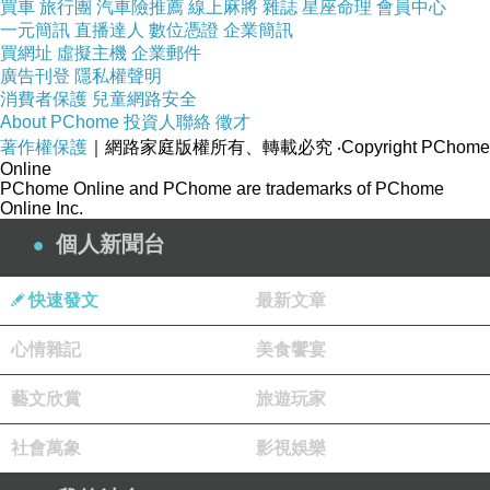
買車
旅行團
汽車險推薦
線上麻將
雜誌
星座命理
會員中心
一元簡訊
直播達人
數位憑證
企業簡訊
買網址
虛擬主機
企業郵件
廣告刊登
隱私權聲明
消費者保護
兒童網路安全
About PChome
投資人聯絡
徵才
著作權保護
｜網路家庭版權所有、轉載必究
‧Copyright PChome
Online
PChome Online and PChome are trademarks of PChome
Online Inc.
個人新聞台
快速發文
最新文章
心情雜記
美食饗宴
藝文欣賞
旅遊玩家
社會萬象
影視娛樂