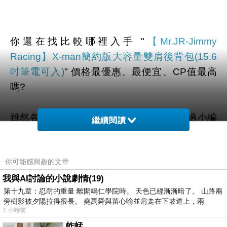
你還在找比較哪裡入手 "
【Mr.JR-Jimmy
Racing】X-man簡約版大容量雙肩後背包(15.6
吋筆電可入)
" 價格最優惠、最便宜、CP值最高
嗎?
雖然各大網路購物通路大多有在販賣，不過小編
繼續閱讀
還是到奇摩和google搜尋查看一些評價、文章、
YOUTUBE、直播、開箱文 等相關訊息後。
你可能感興趣的文章
幫您整理出來在
momo購物網
最划算啦。
我與AI討論的小說劇情(19)
第十九章：忍耐的重量 離開鳴仁學院時。 天色已經漸漸暗了。 山路兩
旁樹影被夕陽拉得很長。 堯禹舜與苗心喻並肩走在下坡道上，兩
有需要的網友們可以點擊下面按鈕即可獲得最新
7 小時前
的優惠折扣喔！
蚱蜢