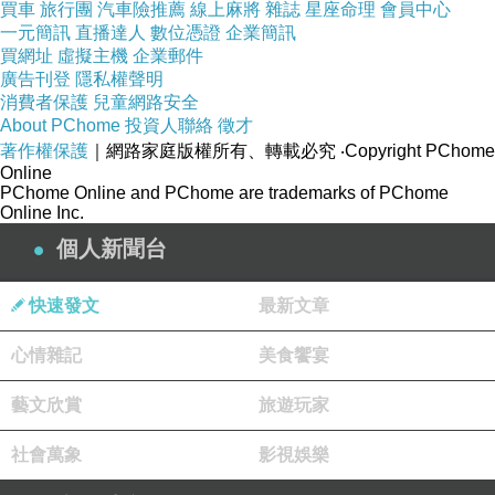
買車
旅行團
汽車險推薦
線上麻將
雜誌
星座命理
會員中心
一元簡訊
直播達人
數位憑證
企業簡訊
買網址
虛擬主機
企業郵件
廣告刊登
隱私權聲明
消費者保護
兒童網路安全
About PChome
投資人聯絡
徵才
著作權保護
｜網路家庭版權所有、轉載必究
‧Copyright PChome
Online
PChome Online and PChome are trademarks of PChome
Online Inc.
個人新聞台
快速發文
最新文章
心情雜記
美食饗宴
藝文欣賞
旅遊玩家
社會萬象
影視娛樂