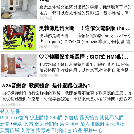
夏天是蚱蜢交配繁衍後代的季節，有綠地有草坪的
地方，都可以看見蚱蜢的身影 這一隻小蚱蜢，停
3 小時前
在車頂上，怎麼樣小心驅趕，都無動
奥莉佛是狗天哪！！這傢伙電影版 the オリバーな犬、 (gosh ) このヤロウ movie
=>點此取得優惠<=
奥莉佛是狗天哪！！這傢伙電影版 the オリバーな
犬、 (gosh ) このヤロウ movie 導演 小田切讓 編
2026-08-09
劇: 小田切讓 主演: 小田切讓
♡♡韓國保養新選擇：SIORÉ NMN賦活泡泡化妝水♡♡
化妝水除了是日常保養的重要步驟外 也可以在洗
臉後搭配化妝棉使用，以作為再次清潔 自然也是
2026-08-09
我的保養必備品項 不過，我對於化妝
7/25音樂會_歌詞體會_是什麼讓心堅持1
自從導師創作流行樂旋律的歌後，我開始看不懂更多歌詞寫的意思，真
真切切感受到什麼是：每個字都認識，串起來就是抓破頭時間！絕對不
2026-08-09
登入
註冊
PChome首頁
線上購物
24h購物
書店
露天拍賣
比比昂代購
新聞
/
氣象
股市
個人新聞台
廣告刊登
加入聯播網
全球購物
買賣租屋
支付連
國際連
Pi 拍錢包
旅遊
服務中心