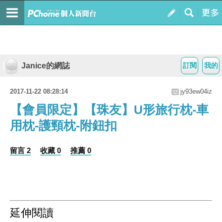
Janice的網誌
訂閱
我的
2017-11-22 08:28:14
jy93ew04iz
【會員限定】【珠友】U形旅行枕-車
用枕-護頸枕-附鈕扣
留言 2
收藏 0
推薦 0
延伸閱讀