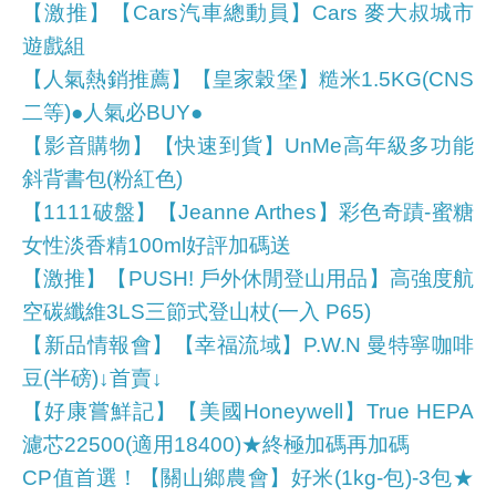
【激推】【Cars汽車總動員】Cars 麥大叔城市
遊戲組
【人氣熱銷推薦】【皇家穀堡】糙米1.5KG(CNS
二等)●人氣必BUY●
【影音購物】【快速到貨】UnMe高年級多功能
斜背書包(粉紅色)
【1111破盤】【Jeanne Arthes】彩色奇蹟-蜜糖
女性淡香精100ml好評加碼送
【激推】【PUSH! 戶外休閒登山用品】高強度航
空碳纖維3LS三節式登山杖(一入 P65)
【新品情報會】【幸福流域】P.W.N 曼特寧咖啡
豆(半磅)↓首賣↓
【好康嘗鮮記】【美國Honeywell】True HEPA
濾芯22500(適用18400)★終極加碼再加碼
CP值首選！【關山鄉農會】好米(1kg-包)-3包★