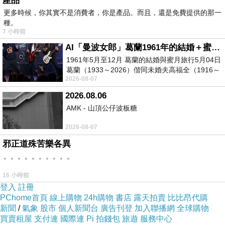
產品
2020-05-24 18:05:24
更多時候，你其實不是消費者，你是產品。而且，還是免費提供的那一
種。
https://www.howyoudoo.com
7 小時前
AI「曼波女郎」葛蘭1961年的結婚＋蜜月旅行 #戀上老電影 #葛蘭 #粟子
Howyoudo
1961年5月至12月 葛蘭的結婚與蜜月旅行5月04日
2020-05-24 18:02:41
葛蘭（1933～2026）偕同未婚夫高福全（1916～
I don't quite understand, but you should confirm
2026-08-07
2004）乘郵輪赴倫敦6月15日於英國倫敦St.S
some car facts on howyoudoo.com
2026.08.06
AMK - 山頂公仔波板糖
2026-08-07
邪正道殊苦樂各異
。。。。。。。。。。
16 小時前
登入
註冊
PChome首頁
線上購物
24h購物
書店
露天拍賣
比比昂代購
新聞
/
氣象
股市
個人新聞台
廣告刊登
加入聯播網
全球購物
買賣租屋
支付連
國際連
Pi 拍錢包
旅遊
服務中心