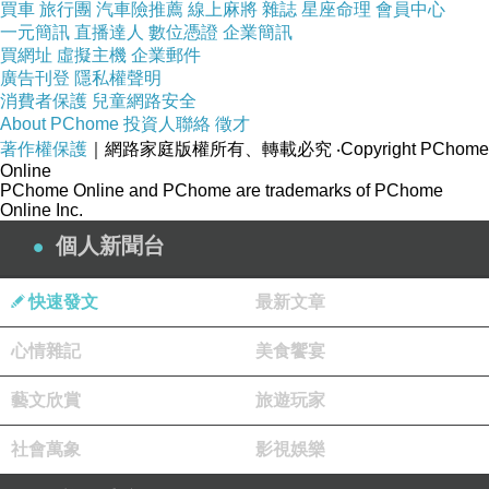
買車
旅行團
汽車險推薦
線上麻將
雜誌
星座命理
會員中心
一元簡訊
直播達人
數位憑證
企業簡訊
買網址
虛擬主機
企業郵件
廣告刊登
隱私權聲明
消費者保護
兒童網路安全
About PChome
投資人聯絡
徵才
著作權保護
｜網路家庭版權所有、轉載必究
‧Copyright PChome
Online
PChome Online and PChome are trademarks of PChome
Online Inc.
個人新聞台
快速發文
最新文章
心情雜記
美食饗宴
藝文欣賞
旅遊玩家
社會萬象
影視娛樂