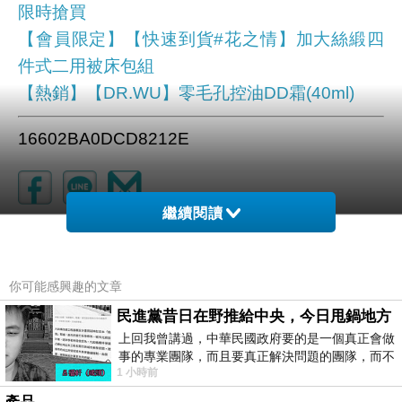
限時搶買
【會員限定】【快速到貨#花之情】加大絲緞四
件式二用被床包組
【熱銷】【DR.WU】零毛孔控油DD霜(40ml)
16602BA0DCD8212E
繼續閱讀
你可能感興趣的文章
民進黨昔日在野推給中央，今日甩鍋地方
上回我曾講過，中華民國政府要的是一個真正會做
事的專業團隊，而且要真正解決問題的團隊，而不
1 小時前
是只會到處甩鍋的雙標團隊，最近民進黨
Howyoudo