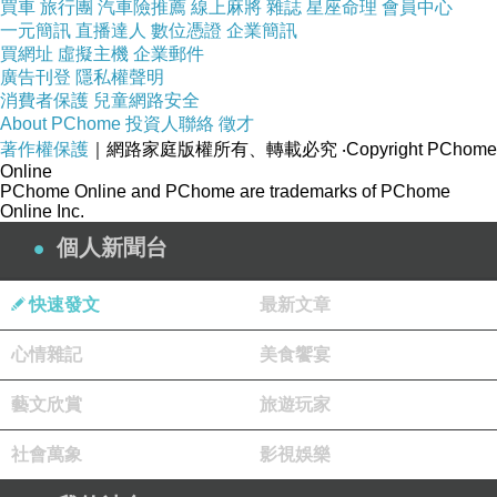
買車
旅行團
汽車險推薦
線上麻將
雜誌
星座命理
會員中心
一元簡訊
直播達人
數位憑證
企業簡訊
買網址
虛擬主機
企業郵件
廣告刊登
隱私權聲明
消費者保護
兒童網路安全
About PChome
投資人聯絡
徵才
著作權保護
｜網路家庭版權所有、轉載必究
‧Copyright PChome
Online
PChome Online and PChome are trademarks of PChome
Online Inc.
個人新聞台
快速發文
最新文章
心情雜記
美食饗宴
藝文欣賞
旅遊玩家
社會萬象
影視娛樂