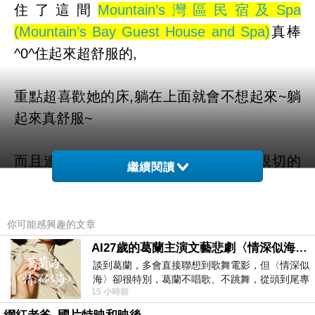
住了這間
Mountain’s灣區民宿及Spa
(Mountain’s Bay Guest House and Spa)
真棒
^0^住起來超舒服的,
重點超喜歡她的床,躺在上面就會不想起來~躺
起來真舒服~
而且連小孩也喜歡,服務品質當然也很親切的
繼續閱讀
~~所以想介紹
給大家如果有來這附近玩的話不妨來住看看
你可能感興趣的文章
~~~
AI27歲的葛蘭主演文藝悲劇〈情深似海〉 #戀上老電影 #葛蘭 #粟子
談到葛蘭，多會直接聯想到歌舞電影，但〈情深似
海〉卻很特別，葛蘭不唱歌、不跳舞，從頭到尾專
而且聽說這邊是可以全世界訂房
15 小時前
心演戲。拍攝期間，經常工作超過12個鐘