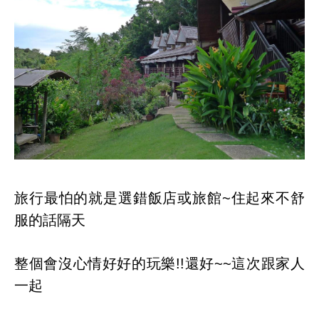
旅行最怕的就是選錯飯店或旅館~住起來不舒
服的話隔天
整個會沒心情好好的玩樂!!還好~~這次跟家人
一起