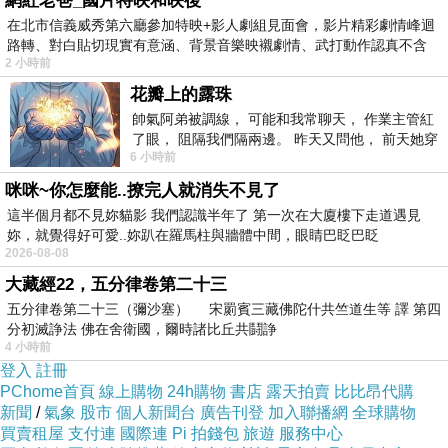
網紅老爸_國片特映和映後
也太方便了吧！！不用在那邊找翻譯啦ＱＱ
在北市信義威秀第六廳參加特映+影人劇組見面會，影片精彩劇情峰迴
路轉、對白貼切現實有意涵、背景音樂映襯劇情、武打動作認真不含
2 小時前
糊、
Mountain’s灣區民宿及Spa (Mountain’s Bay
花瓣上的露珠
Guest House and Spa) 的介紹在下面
帥氣阿弟被調線， 可能和我常聊天， 作業主管紅
了眼， 阻隔我們隔兩邊。 昨天又問他， 前天她穿
6 小時前
什麼顏色衣服， 不經
如果有興趣到這附近玩的，不妨可以看看喔！
咪咪~你怎麼能..撩完人就消失不見了
這半個月都不見妳貓影 我們認識半年了 第一次在大廈樓下走道遇見
以下是 Mountain’s灣區民宿及Spa (Mountain’s
妳，就覺得好可愛..妳趴在羅馬柱與牆體中間，眼睛巴眨巴眨
2026-08-08
Bay Guest House and Spa) 的介紹 如果也跟我
大藏經22，五分律卷第二十三
一樣喜歡不妨看看喔!
五分律卷第二十三（彌沙塞） 宋罽賓三藏佛陀什共竺道生等 譯 第四
分初滅諍法 佛在舍衛國，爾時諸比丘共鬪諍
4 小時前
PS.若您家裡有0~4歲的小朋友，
點我進入索取免
登入
註冊
費《迪士尼美語世界試用包》
PChome首頁
線上購物
24h購物
書店
露天拍賣
比比昂代購
新聞
/
氣象
股市
個人新聞台
廣告刊登
加入聯播網
全球購物
買賣租屋
支付連
國際連
Pi 拍錢包
旅遊
服務中心
↓↓↓限量特優價格按鈕↓↓↓