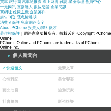
買車
旅行團
汽車險推薦
線上麻將
雜誌
星座命理
會員中心
長期存款評級維持在Baa3，同樣為投資級級別，
一元簡訊
直播達人
數位憑證
企業簡訊
買網址
虛擬主機
企業郵件
短期存款評級維持在Prime-3，財務實力評級維
廣告刊登
隱私權聲明
持在D，所有評級的展望均為穩定，顯示出其對
消費者保護
兒童網路安全
About PChome
投資人聯絡
徵才
浦發銀行增長前景和抗風險能力的認可。
著作權保護
｜網路家庭版權所有、轉載必究
‧Copyright PChome
Online
PChome Online and PChome are trademarks of PChome
新聞來源
Online Inc.
http://big5.ce.cn/gate/big5/finance.ce.cn/rolling/
個人新聞台
201407/02/t20140702_3082846.shtml
信貸整合
快速發文
最新文章
心情雜記
美食饗宴
藝文欣賞
旅遊玩家
社會萬象
影視娛樂