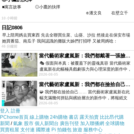
■寓言故事 ◎小鷹的抉擇
的經營服務格局，並以香港分行開業、倫敦代表
⊕潘文良 在壁立千
處成立為標誌，邁出國際化經營的實質性步伐。
10 小時前
仞的懸崖上，有一座遮天蔽
同時還投資設立了浦發村鎮銀行、浦銀金融租賃
日記0806
有限公司、浦發矽谷銀行等機構。而截至2014年
早上陪周媽去買東西 先去全聯買生菜、山葵、沙拉 然後走在保安市場
她買番茄、南瓜子 我與認識的攤販大姊們打招呼 又被周媽唸：
一季末，該行總資産已達3.74萬億元，各項存款
46 分鐘前
餘額2.55萬億元，各項貸款餘額1.84萬億元，母
當代藝術家盧嵐新：我們都戴著一張臉，可真正的自己，總藏在那些被塗抹、被覆蓋的痕跡裡
公司口徑的核心一級資本充足率和一級資本充足
🎭 假面與本真：被覆蓋下的靈魂真容 當代藝術家
盧嵐新在此幅極具戲劇張力與心理深度的新作中，
率為8.61%，資本充足率10.96%，符合監管部門
2026-08-05
運用質感豐富的紙材肌理、墨痕與大膽的
要求，繼續保持良好的抗風險能力。國際三大評
當代藝術家盧嵐新：我們都在撿拾自己，將散落的情緒與碎片，拼回生命完整的輪廓
級機構之一的標準普爾評級公司（標普），授予
🧩 我們都在撿拾自己…… 當代藝術家盧嵐新在此
浦發銀行“BBB+”的長期發債人信用評級和“A-2”的
幅充滿幾何拼貼與繽紛層次的新作中，將報紙文
2026-08-05
字、彩色剪紙與明亮顏料層層
短期發債人信用評級，同時標普還授予浦發銀
登入
註冊
行“cnA+”的長期大中華區信用體系評級和“cnA-
PChome首頁
線上購物
24h購物
書店
露天拍賣
比比昂代購
新聞
/
氣象
股市
個人新聞台
廣告刊登
加入聯播網
全球購物
1”的短期大中華區信用體系評級。另一家國際三
買賣租屋
支付連
國際連
Pi 拍錢包
旅遊
服務中心
大評級機構——穆迪投資者服務公司對浦發銀行