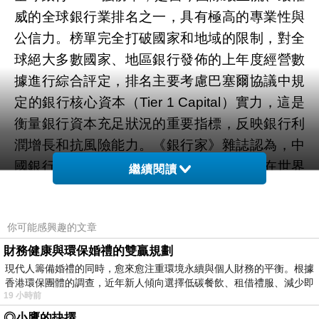
威的全球銀行業排名之一，具有極高的專業性與
公信力。榜單完全打破國家和地域的限制，對全
球絕大多數國家、地區銀行發佈的上年度經營數
據進行綜合評定，排名主要考慮巴塞爾協議中規
定的銀行核心資本（Tier 1 Capital）實力，這是
衡量銀行資本充足狀況的重要指標，反映銀行利
潤增長和抗風險能力。《銀行家》雜誌認為，中
國銀行業正變得越來越強大。中國銀行業在世界
繼續閱讀
1000家銀行排行榜上的影響力不斷增強，佔據了
核心資本排行的第一、第二位，佔據了世界最強
你可能感興趣的文章
盈利銀行的前四位，並且中國在世界1000家銀行
財務健康與環保婚禮的雙贏規劃
排行榜中的佔比從2013年的96家升至今年的110
現代人籌備婚禮的同時，愈來愈注重環境永續與個人財務的平衡。根據
家。數據顯示，截至2013年末，浦發銀行總資産
香港環保團體的調查，近年新人傾向選擇低碳餐飲、租借禮服、減少即
規模達3.68萬億元，在全國開設了39家一級分
19 小時前
行、900余家營業機構，架構起全國性商業銀行
◎小鷹的抉擇