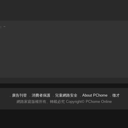
 ~
．
廣告刊登
．
消費者保護
．
兒童網路安全
．
About PChome
．
徵才
網路家庭版權所有、轉載必究 Copyright© PChome Online