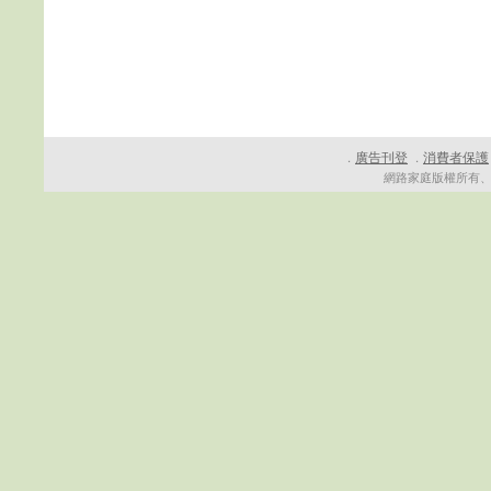
廣告刊登
消費者保護
．
．
網路家庭版權所有、轉載必究