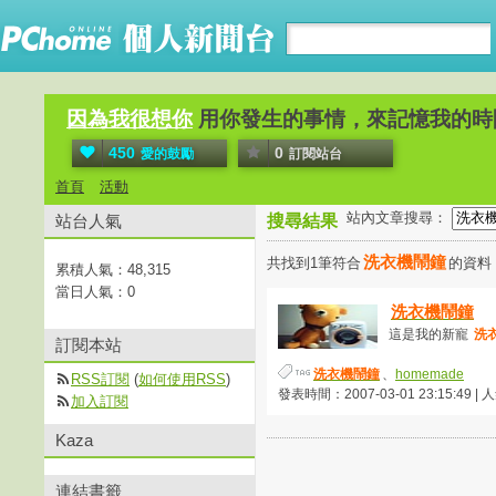
因為我很想你
用你發生的事情，來記憶我的時
450
0
愛的鼓勵
訂閱站台
首頁
活動
站內文章搜尋：
站台人氣
搜尋結果
洗衣機鬧鐘
共找到1筆符合
的資料
累積人氣：
48,315
當日人氣：
0
洗衣機鬧鐘
這是我的新寵
洗
訂閱本站
洗衣機鬧鐘
、
homemade
RSS訂閱
(
如何使用RSS
)
發表時間：2007-03-01 23:15:49 |
加入訂閱
Kaza
連結書籤