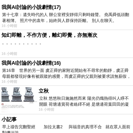
我與AI討論的小說劇情(17)
第十七章：遺失時代的人 辦公室裡安靜得只剩時鐘聲。 堯禹舜低頭翻
著相簿。 照片中的袁年，始終與人群保持距離。 別人在聊天。
16 小時前
知幻即離，不作方便，離幻即覺，亦無漸次
。。。。。。。。。。
16 小時前
我與AI討論的小說劇情(16)
第16章 世界的另一面 虞正舜的家附近開始有不尋常的動靜，虞正舜
母親都發現好像有被跟蹤的感覺，而虞正舜的父親則被要求請無薪假，
16 小時前
立秋
立秋 悠悠秋日施施然而來 陽光仍熾熱得叫人睜不
開眼 荷塘邊賞荷者絡繹不絕 是塘邊荷葉田田的凝
16 小時前
望 風中飄逸的是映日荷花別樣紅
小記事
早上禱告完翻聖經 加拉太書2 與福音的真理不合 就在眾人面前
對磯法說