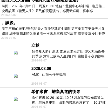
面白大丈夫劇團《職男人生11-開始新生活》
時間：2026年7月31日，周五19:30 地點：北藝中心球劇場 這是第二
次看該團《職男人生》系列的現場演出，感覺新鮮度、喜劇感
2026-08-07
。讀後。
看完三樓的老宅2雖然明天才有後記其實中間到第三集有停更幾天才又
繼續 續更讓我那時又重新看一次因為三樓寫的故事 都需要沉浸且要帶
2026-08-07
有
立秋
預告夏天將行漸遠 走過這陽光普照 卻又充滿逝去
的季節 無常已成為人生的日常 當擁著今夜的歡暢
2026-08-07
舒心 轉眼驟成昨日 而明晨 太陽
2026.08.06
AMK - 山頂公仔波板糖
2026-08-07
希伯來書 - 離棄真道的後果
希伯來書10:26-10:31 10:26因為我們得知真道以
後、若故意犯罪、贖罪的祭就再沒有了． 10:27惟
2026-08-07
有戰懼等候審判和那燒滅眾敵人的烈火