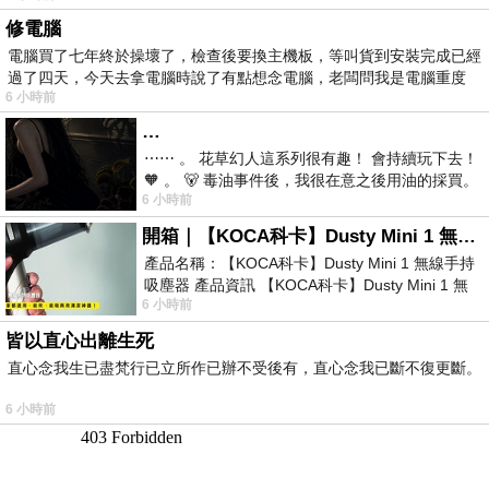
修電腦
電腦買了七年終於操壞了，檢查後要換主機板，等叫貨到安裝完成已經
過了四天，今天去拿電腦時說了有點想念電腦，老闆問我是電腦重度
6 小時前
…
⋯⋯ 。 花草幻人這系列很有趣！ 會持續玩下去！
🧡 。 🐻 毒油事件後，我很在意之後用油的採買。
6 小時前
前天購買了我之前就很愛
開箱｜【KOCA科卡】Dusty Mini 1 無線手持吸塵器
產品名稱：【KOCA科卡】Dusty Mini 1 無線手持
吸塵器 產品資訊 【KOCA科卡】Dusty Mini 1 無
6 小時前
線手持吸塵器評語： 能吸、能吹兼具兩
皆以直心出離生死
直心念我生已盡梵行已立所作已辦不受後有，直心念我已斷不復更斷。
6 小時前