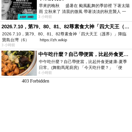
早來的晚秋 盛暑在 颱風亂舞的季節裡 下著太陽
雨 立秋來了 清晨的微風 帶著淡淡的秋意襲人 一
3 小時前
下子 又被赤
2026.7.10，第79、80、81、82尊素食大神「四大天王（護界）」降臨寶島台灣（6）
2026.7.10，第79、80、81、82尊素食神「四大天王（護界）」降臨
寶島台灣（6） https://zh.wikip
3 小時前
中午吃什麼？自己帶便當，比起外食更健康-夏季日常。(舞動馬尾廚房)
中午吃什麼？自己帶便當，比起外食更健康-夏季
日常。(舞動馬尾廚房) 「今天吃什麼？」 「便
4 小時前
當？麵？還是炒飯？」 每天都在選擇