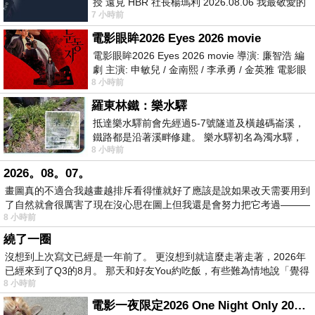
授 遠見 HBR 社長楊瑪利 2026.08.06 我最敬愛的
7 小時前
老闆、遠見．天下文化創辦人高希均教
電影眼眸2026 Eyes 2026 movie
電影眼眸2026 Eyes 2026 movie 導演: 廉智浩 編
劇 主演: 申敏兒 / 金南熙 / 李承勇 / 金英雅 電影眼
8 小時前
眸2026描述攝影師徐珍因遺
羅東林鐵：樂水驛
抵達樂水驛前會先經過5-7號隧道及橫越碼崙溪，
鐵路都是沿著溪畔修建。 樂水驛初名為濁水驛，
8 小時前
但因與臺鐵集集線車站同名，於1953
2026。08。07。
畫圖真的不適合我越畫越排斥看得懂就好了應該是說如果改天需要用到
了自然就會很厲害了現在沒心思在圖上但我還是會努力把它考過———
8 小時前
繞了一圈
沒想到上次寫文已經是一年前了。 更沒想到就這麼走著走著，2026年
已經來到了Q3的8月。 那天和好友You約吃飯，有些難為情地說「覺得
8 小時前
電影一夜限定2026 One Night Only 2026 movie