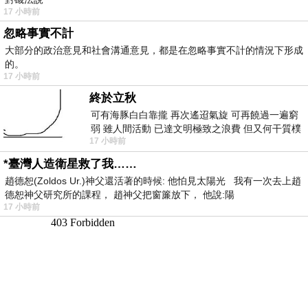
17 小時前
忽略事實不計
大部分的政治意見和社會溝通意見，都是在忽略事實不計的情況下形成
的。
17 小時前
終於立秋
可有海豚白白靠攏 再次遙迢氣旋 可再饒過一遍窮
弱 雖人間活動 已達文明極致之浪費 但又何干質樸
17 小時前
者 只能白白陪葬
*臺灣人造衛星救了我……
趙德恕(Zoldos Ur.)神父還活著的時候: 他怕見太陽光 我有一次去上趙
德恕神父研究所的課程， 趙神父把窗簾放下， 他說:陽
17 小時前