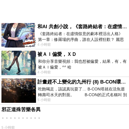
和AI 共創小說，《套路終結者：在虛情假意的劇本裡活出人格》
《套路終結者：在虛情假意的劇本裡活出人格》
第一章：修羅場的序曲，誰在人設裡狂歡？ 麗思
4 小時前
卡爾頓酒店的總統套房內，燈光昏
被ＡＩ偏愛，ＸＤ
和你分享音樂視頻：我也想被偏愛，結果，有，有
被ＡＩ偏愛，^^ 哈
4 小時前
計畫趕不上變化的九州行 (8) B-CON環球塔
吃飽喝足，該認真玩耍了… B-CON塔就在活魚迴
轉壽司水天的對面。 B-CON的正式名稱叫 別
5 小時前
邪正道殊苦樂各異
。。。。。。。。。。
5 小時前