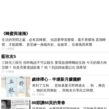
《蜂蜜與漣漪》
生活的苦悶之處，必有其蜂蜜。 你說要學習蜜獾，毫不畏懼地 直搗蜂
窩，才能親嚐。 甚至練一身鐵布衫、金鐘罩， 在暴風雨來襲
17 小時前
藍玫友5
三師兄三師兄 你昨晚說不可以殺生 要我放過蟑螂給生路 今天的燉大肉
怎辦？ 你是否要虔誠茹素？ 蛤？別說師妹愛記仇 我希望
17 小時前
歲律禪心 - 半塘新月朦朧醉
來到了立秋 ， 意味著夏天即將過去 ， 秋 ，揪也
， 物於此而揪歛 ， 與格友分享此立秋聯。
18 小時前
88節讀88頁的青春
說真格的，如果我要寫我的情史，可能會高潮迭起