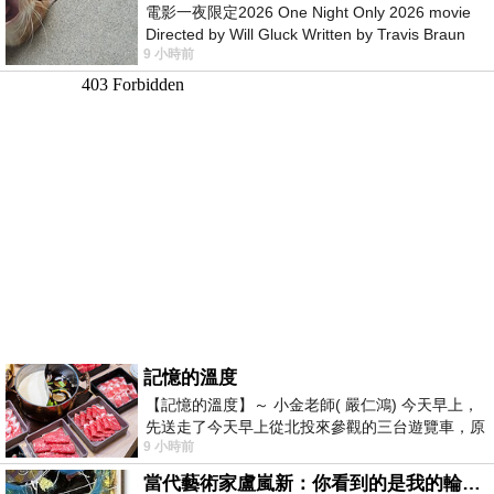
電影一夜限定2026 One Night Only 2026 movie
Directed by Will Gluck Written by Travis Braun
9 小時前
Starring Monica Barbaro
記憶的溫度
【記憶的溫度】～ 小金老師( 嚴仁鴻) 今天早上，
先送走了今天早上從北投來參觀的三台遊覽車，原
9 小時前
以為展場已經差不多要安靜下來，卻發
當代藝術家盧嵐新：你看到的是我的輪廓，還是你的故事？——藏在藍色裡的希望與光