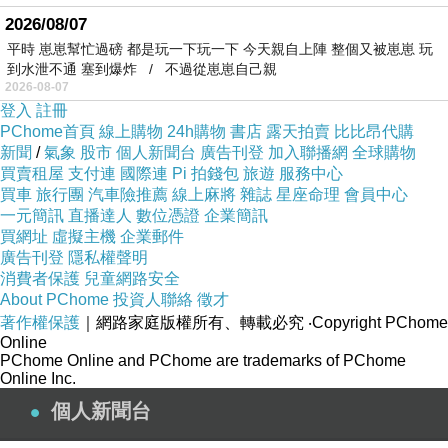
2026/08/07
平時 崽崽幫忙過磅 都是玩一下玩一下 今天親自上陣 整個又被崽崽 玩
到水泄不通 塞到爆炸 / 不過從崽崽自己親
2026-08-07
登入
註冊
PChome首頁
線上購物
24h購物
書店
露天拍賣
比比昂代購
新聞
/
氣象
股市
個人新聞台
廣告刊登
加入聯播網
全球購物
買賣租屋
支付連
國際連
Pi 拍錢包
旅遊
服務中心
買車
旅行團
汽車險推薦
線上麻將
雜誌
星座命理
會員中心
一元簡訊
直播達人
數位憑證
企業簡訊
買網址
虛擬主機
企業郵件
廣告刊登
隱私權聲明
消費者保護
兒童網路安全
About PChome
投資人聯絡
徵才
著作權保護
｜網路家庭版權所有、轉載必究
‧Copyright PChome
Online
PChome Online and PChome are trademarks of PChome
Online Inc.
個人新聞台