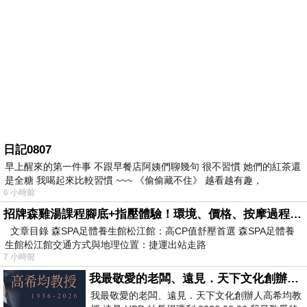
日記0807
早上醒來的第一件事 不跟早餐店阿姨們聊幾句 很不習慣 她們的紅茶還
是全糖 我喝起來比較習慣 ~~~ 《偷偷藏不住》 越看越有趣，
6 小時前
招牌森雞湯課程腳底+指壓體驗！環境、價格、按摩過程全紀錄，森SPA足體養生館松江館最新價格表
文章目錄 森SPA足體養生館松江館：高CP值舒壓首選 森SPA足體養
生館松江館交通方式與地理位置：捷運出站走路
7 小時前
我最敬愛的老闆、遠見．天下文化創辦人高希均教授
我最敬愛的老闆、遠見．天下文化創辦人高希均教