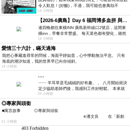
令人歎息！(好酸)，不過，我可能也會萬劫不
18 小時前
復...，每天跪鍵盤還是被判了花心的罪
【2026-6廣島】Day 6 福岡博多血拼 與機場接送少年司機深夜對談
連四晚都住東橫INN 廣島新幹線口2號店，這間東
橫inn，早餐非常豐盛。 每天菜色都有變化，雖然
18 小時前
看到工作人員拿出料理包加熱，但
愛情三十六計，瞞天過海
我把心事藏進尋常的問候，海面平靜如昔，心中悸動無法平息。 只有
海底的潮汐知道，我的世界早已向你傾斜。
19 小時前
….
⋯⋯ 羊耳草是毛絨絨的好有趣。 。 八月開始就決
定少協助老師們後，我感到工作好輕鬆。 本來就
20 小時前
不是我的工作啊。 真
◎專家與頭銜
■寓言故事 ◎專家與頭銜
⊕潘文良 在「新創
21 小時前
之谷」裡——