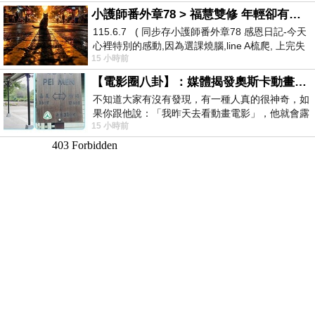
小護師番外章78 > 福慧雙修 年輕卻有個老靈魂 ㄑ金剛經〉podcast
115.6.7 ( 同步存小護師番外章78 感恩日記-今天
心裡特別的感動,因為選課燒腦,line A梳爬, 上完失
15 小時前
智課的她,特來傾
【電影圈八卦】：媒體揭發奧斯卡動畫項目投票醜聞！好萊塢為什麼看不起動畫電影？
不知道大家有沒有發現，有一種人真的很神奇，如
果你跟他說：「我昨天去看動畫電影」，他就會露
15 小時前
出一種慈祥的微笑，然後問你是不是陪小