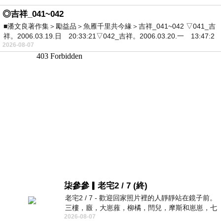
◎吉祥_041~042
■潘文良著作集＞勵益品＞魚雁千里共今緣＞吉祥_041~042 ▽041_吉
祥。2006.03.19.日 20:33:21▽042_吉祥。2006.03.20.一 13:47:2
2026-08-07
柒參參▎老宅2 / 7 (終)
老宅2 / 7 - 歡迎回家照片裡的人靜靜站在鏡子前。
三樓，廄，大崽蕥，柳橘，閆兒，摩斯和崽崽，七
2026-08-07
個人整整齊齊地站在鏡框之外，如同