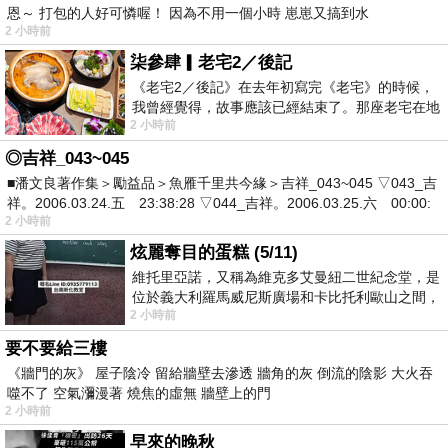
恩～ 打包的人好可憐喔！ 因為不用一個小時 崽崽又搞到水
2 小時前
柒參肆▎老宅2／後記
《老宅2／後記》在去年初寫完《老宅》的時候，
我曾經覺得，故事應該已經結束了。那座老宅在地
2 小時前
震中倒塌，七個人終於離開那片黑暗，
◎吉祥_043~045
■潘文良著作集＞勵益品＞魚雁千里共今緣＞吉祥_043~045 ▽043_吉
祥。2006.03.24.五 23:38:28 ▽044_吉祥。2006.03.25.六 00:00:
2 小時前
炫麗奪目的蛋糕 (5/11)
維托里亞諾，又稱為維克多艾曼紐二世紀念堂，是
位於義大利羅馬威尼斯廣場和卡比托利歐山之間，
2 小時前
用以紀念統一義大利統一後的的第一位國
要不要給三樓
《牆門的灰》 屋子陰冷 留給牆壁去滲透 牆角的灰 倒流的陰影 大火吞
噬不了 空氣瀰漫著 燒焦的虛無 牆壁上的門
2 小時前
早來的晚秋