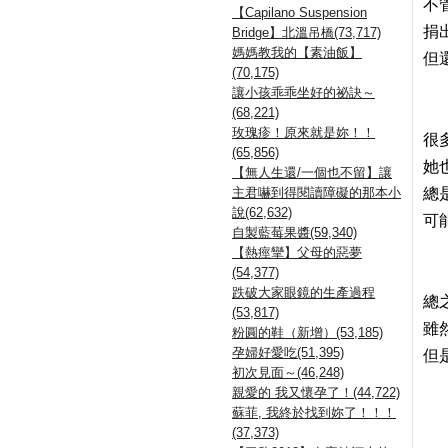
不
【Capilano Suspension
捐
Bridge】北溫吊橋(73,717)
媽媽教我的【素油飯】
但
(70,175)
讓小孩乖乖坐好的祕訣～
(68,221)
玫瑰疹！原來就是妳！！
很
(65,856)
她
【無人生還/一個也不留】讓
主君嚇到得閱讀障礙的那本小
總
說(62,632)
可
自製藍莓果醬(59,340)
【熱痙攣】父母的惡夢
(54,377)
跌破大家眼鏡的生產過程
總
(53,817)
雖
粉圓的鞋（新增）(53,185)
孕婦好愛吃(51,395)
但
初次見面～(46,248)
親愛的 我又懷孕了！(44,722)
蘇菲, 我終於找到妳了！！！
(37,373)