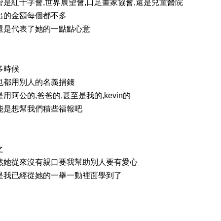
管是紅十字會,世界展望會,口足畫家協會,還是兒童醫院
出的金額每個都不多
還是代表了她的一點點心意
多時候
也都用別人的名義捐錢
是用阿公的,爸爸的,甚至是我的,kevin的
能是想幫我們積些福報吧
之
然她從來沒有親口要我幫助別人要有愛心
是我已經從她的一舉一動裡面學到了