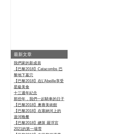
最新文章
我們家的新成員
【巴黎2018】Catacombs 巴
黎地下墓穴
【巴黎2018】在L'Abeille享受
星級美食
十三週年紀念
那些年，我們一起騎車的日子
【巴黎2018】奧賽美術館
【巴黎2018】在塞納河上的
遊河晚餐
【巴黎2018】總算 羅浮宮
2021的第一場雪