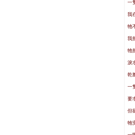
一
我
牠
我
牠
淚
乾
一
要
但
牠
一