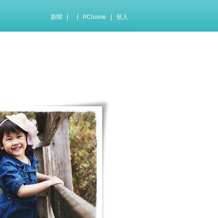
|
|
|
新聞
PChome
登入