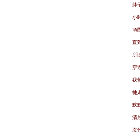
脖
小
項
直
所
穿
我
牠
默
清
沒