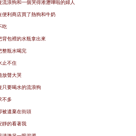
隻流浪狗和一個哭得淅瀝嘩啦的婦人
在便利商店買了熱狗和牛奶
不吃
把背包裡的水瓶拿出來
把整瓶水喝完
水止不住
脆放聲大哭
隻只要喝水的流浪狗
求不多
卻被遺棄在街頭
安靜的看著我
眼清澈另一眼混濁