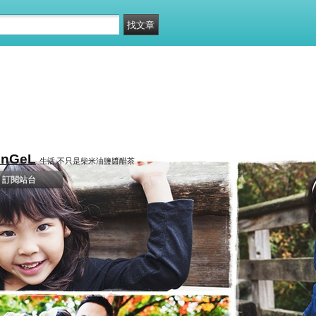
 AnGeL
生活,不只是柴米油鹽醬醋茶
訂閱站台