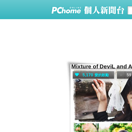
Mixture of DeviL and
5,170
59
愛的鼓勵