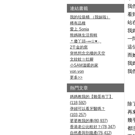
我
連結書籤
看
我的垃圾桶 （我妹啦）
站
稀有品種
愛上 Sonia
我
熊媽咪生活剪輯
一
＊傻丫頭─═☆♥╮
這
2千金的窩
突然想念北樓的天空
而
文紋蚊ㄉ灶腳
我
小SAM溫暖的家
我
von von
更多
>>
熱門文章
媽媽教我的【雞蛋布丁】
(118,592)
除
孕婦可以看牙醫嗎？
再
(103,257)
幾
婆婆教我的事(80,937)
香港老公比較好？(78,347)
都
自然產與剖腹產(76,412)