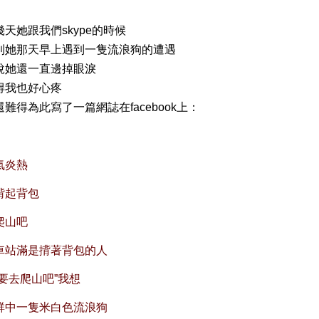
幾天她跟我們skype的時候
到她那天早上遇到一隻流浪狗的遭遇
說她還一直邊掉眼淚
得我也好心疼
還難得為此寫了一篇網誌在facebook上：
氣炎熱
揹起背包
爬山吧
車站滿是揹著背包的人
都要去爬山吧”我想
群中一隻米白色流浪狗