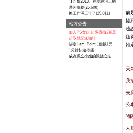
【巴黎2018】在塞納河上的
遊河晚餐(25,608)
前
換工作滿三年了(25,011)
提
站方公告
邊
加入PS女孩 組隊瘋搶2百萬
聽
超取登記送咖啡
綁定Hami Point 1點抵1元
她
1分鐘快速揪痛！
成為獨立小姐的滾錢心法
天
我
去
公
”
人