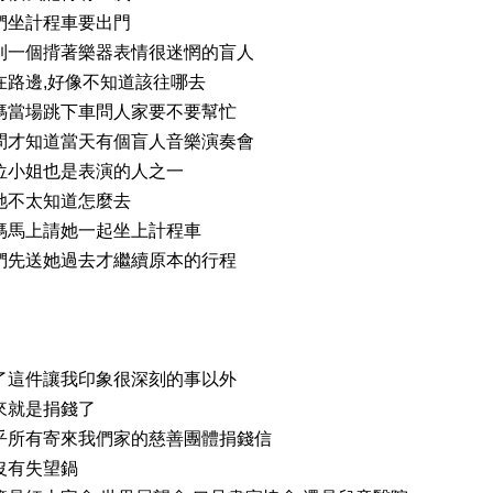
們坐計程車要出門
到一個揹著樂器表情很迷惘的盲人
在路邊,好像不知道該往哪去
媽當場跳下車問人家要不要幫忙
問才知道當天有個盲人音樂演奏會
位小姐也是表演的人之一
她不太知道怎麼去
媽馬上請她一起坐上計程車
們先送她過去才繼續原本的行程
了這件讓我印象很深刻的事以外
來就是捐錢了
乎所有寄來我們家的慈善團體捐錢信
沒有失望鍋