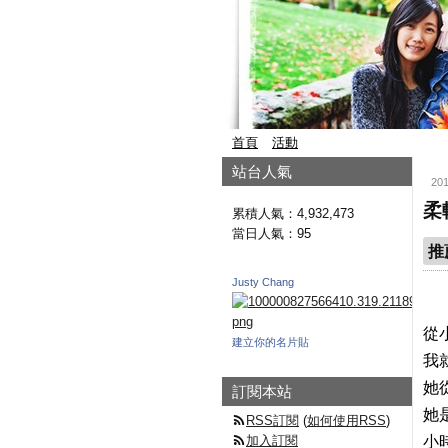
首頁
活動
站台人氣
20
柔
累積人氣：
4,932,473
當日人氣：
95
推
Justy Chang
從
建立你的名片貼
我
她
訂閱本站
她
RSS訂閱
(
如何使用RSS
)
加入訂閱
小