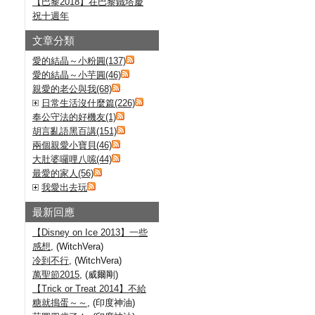
【巴黎2018】在巴黎鐵塔慶
祝十週年
文章分類
愛的結晶～小粉圓(137)
愛的結晶～小芋圓(46)
親愛的老公與我(68)
日常生活沒什麼篇(226)
奉公守法的好機友(1)
胡言亂語黑百講(151)
兩個親愛小寶貝(46)
大肚婆囉哩八嗦(44)
最愛的家人(56)
我愛出去玩
最新回應
【Disney on Ice 2013】一些
感想
, (WitchVera)
冷到不行
, (WitchVera)
萬聖節2015
, (威爾剛)
【Trick or Treat 2014】不給
糖就搗蛋～～
, (印度神油)