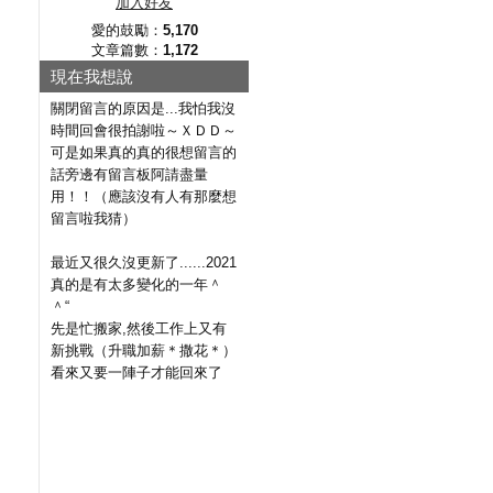
加入好友
愛的鼓勵：
5,170
文章篇數：
1,172
現在我想說
關閉留言的原因是...我怕我沒
時間回會很拍謝啦～ＸＤＤ～
可是如果真的真的很想留言的
話旁邊有留言板阿請盡量
用！！（應該沒有人有那麼想
留言啦我猜）
最近又很久沒更新了......2021
真的是有太多變化的一年＾
＾“
先是忙搬家,然後工作上又有
新挑戰（升職加薪＊撒花＊）
看來又要一陣子才能回來了