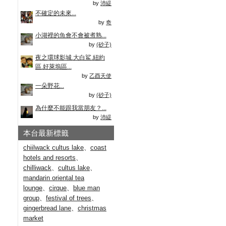
by
沛緹
不確定的未來...
by
奇
小湖裡的魚會不會被煮熟...
by
(砂子)
夜之環球影城.大白鯊.紐約
區.好萊塢區...
by
乙酉天使
一朵野花...
by
(砂子)
為什麼不能跟我當朋友？...
by
沛緹
本台最新標籤
chiilwack cultus lake
、
coast
hotels and resorts
、
chilliwack
、
cultus lake
、
mandarin oriental tea
lounge
、
cirque
、
blue man
group
、
festival of trees
、
gingerbread lane
、
christmas
market