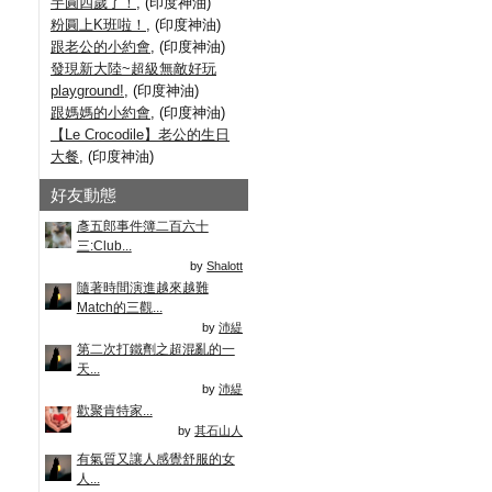
芋圓四歲了！
, (印度神油)
粉圓上K班啦！
, (印度神油)
跟老公的小約會
, (印度神油)
發現新大陸~超級無敵好玩
playground!
, (印度神油)
跟媽媽的小約會
, (印度神油)
【Le Crocodile】老公的生日
大餐
, (印度神油)
好友動態
彥五郎事件簿二百六十
三:Club...
by
Shalott
隨著時間演進越來越難
Match的三觀...
by
沛緹
第二次打鐵劑之超混亂的一
天...
by
沛緹
歡聚肯特家...
by
其石山人
有氣質又讓人感覺舒服的女
人...