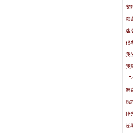
安
濃
迷
很
我
我
"
濃
應
掉
泛