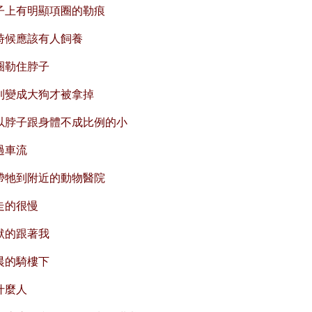
子上有明顯項圈的勒痕
時候應該有人飼養
圈勒住脖子
到變成大狗才被拿掉
以脖子跟身體不成比例的小
過車流
帶牠到附近的動物醫院
走的很慢
默的跟著我
晨的騎樓下
什麼人