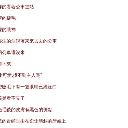
靜的看著公車進站
密的捷毛
濛的眼神
專注的注視著來來去去的公車
的公車還沒來
蹲下來
小可愛,找不到主人嗎"
密睫毛下有一隻眼睛已經泛白
該是看不見了
光毛後的皮膚有黑色的斑點
黑的舌頭垂掛在歪歪斜斜的牙齒上