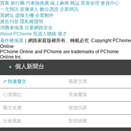
買車
旅行團
汽車險推薦
線上麻將
雜誌
星座命理
會員中心
一元簡訊
直播達人
數位憑證
企業簡訊
買網址
虛擬主機
企業郵件
廣告刊登
隱私權聲明
消費者保護
兒童網路安全
About PChome
投資人聯絡
徵才
著作權保護
｜網路家庭版權所有、轉載必究
‧Copyright PChome
Online
PChome Online and PChome are trademarks of PChome
Online Inc.
個人新聞台
快速發文
最新文章
心情雜記
美食饗宴
藝文欣賞
旅遊玩家
社會萬象
影視娛樂