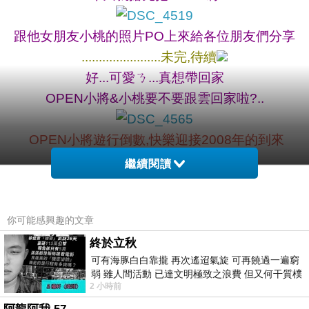
跟他女朋友小桃的照片PO上來給各位朋友們分享
.......................未完,待續
好...可愛ㄋ...真想帶回家
OPEN小將&小桃要不要跟雲回家啦?..
OPEN小將遊行倒數,快樂迎接2008年的到來
(2007年再見,跨年倒數24HR)
繼續閱讀
2007台北城跨年搶先報
你可能感興趣的文章
終於立秋
可有海豚白白靠攏 再次遙迢氣旋 可再饒過一遍窮
我的南園初體驗~｢南園尋寶記｣尋到老朋友
上一篇：
弱 雖人間活動 已達文明極致之浪費 但又何干質樸
2 小時前
者 只能白白陪葬
超卡哇伊的OPEN小將海洋套房7/11正式在墾丁OPEN囉~
下一篇：