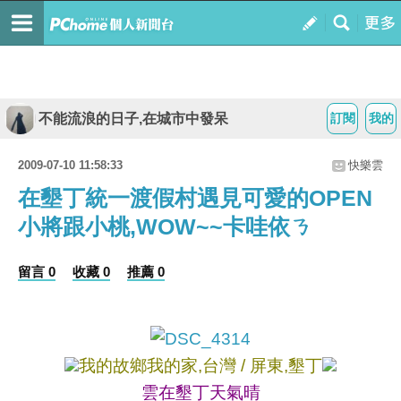
不能流浪的日子,在城市中發呆
訂閱
我的
2009-07-10 11:58:33
快樂雲
在墾丁統一渡假村遇見可愛的OPEN
小將跟小桃,WOW~~卡哇依ㄋ
留言 0
收藏 0
推薦 0
我的故鄉我的家,台灣 / 屏東,墾丁
雲在墾丁天氣晴