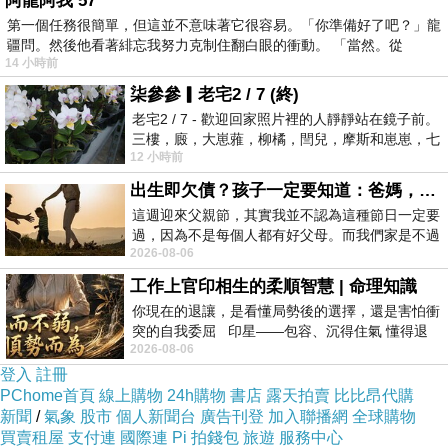
阿龍阿我 57
第一個任務很簡單，但這並不意味著它很容易。「你準備好了吧？」龍
疆問。然後他看著緋忘我努力克制住翻白眼的衝動。 「當然。從
14 小時前
柒參參▎老宅2 / 7 (終)
老宅2 / 7 - 歡迎回家照片裡的人靜靜站在鏡子前。
三樓，廄，大崽蕥，柳橘，閆兒，摩斯和崽崽，七
12 小時前
個人整整齊齊地站在鏡框之外，如同
出生即欠債？孩子一定要知道：爸媽，其實我不欠你們
這週迎來父親節，其實我並不認為這種節日一定要
過，因為不是每個人都有好父母。而我們家是不過
2026-08-06
節的，平時也沒什麼儀式感，生活趨近冷
工作上官印相生的柔順智慧 | 命理知識
你現在的退讓，是看懂局勢後的選擇，還是害怕衝
突的自我委屈 印星——包容、沉得住氣 懂得退
2026-08-06
一步觀察，不會
登入
註冊
PChome首頁
線上購物
24h購物
書店
露天拍賣
比比昂代購
新聞
/
氣象
股市
個人新聞台
廣告刊登
加入聯播網
全球購物
買賣租屋
支付連
國際連
Pi 拍錢包
旅遊
服務中心