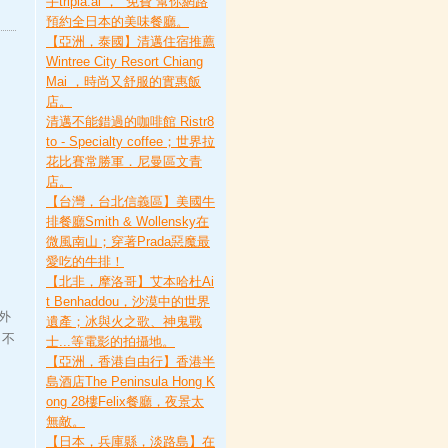
手tripla.ai ， “免費”幫你網路
預約全日本的美味餐廳。
【亞洲，泰國】清邁住宿推薦
Wintree City Resort Chiang
Mai ，時尚又舒服的實惠飯
店。
清邁不能錯過的咖啡館 Ristr8
to - Specialty coffee；世界拉
花比賽常勝軍．尼曼區文青
店。
【台灣，台北信義區】美國牛
排餐廳Smith & Wollensky在
微風南山；穿著Prada惡魔最
愛吃的牛排！
【北非，摩洛哥】艾本哈杜Ai
t Benhaddou，沙漠中的世界
外
遺產；冰與火之歌、神鬼戰
 不
士...等電影的拍攝地。
【亞洲，香港自由行】香港半
島酒店The Peninsula Hong K
ong 28樓Felix餐廳，夜景太
無敵。
【日本，兵庫縣，淡路島】在