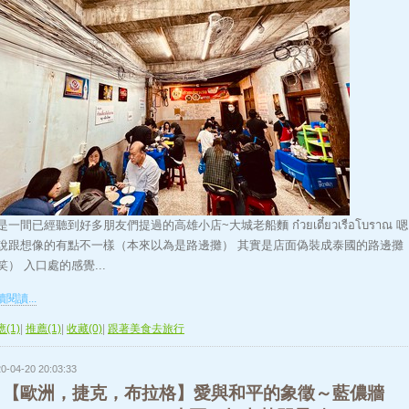
是一間已經聽到好多朋友們提過的高雄小店~大城老船麵 ก๋วยเตี๋ยวเรือโบราณ 
說跟想像的有點不一樣（本來以為是路邊攤） 其實是店面偽裝成泰國的路邊攤
笑） 入口處的感覺...
閱讀...
(1)
|
推薦(1)
|
收藏(0)
|
跟著美食去旅行
0-04-20 20:03:33
【歐洲，捷克，布拉格】愛與和平的象徵～藍儂牆