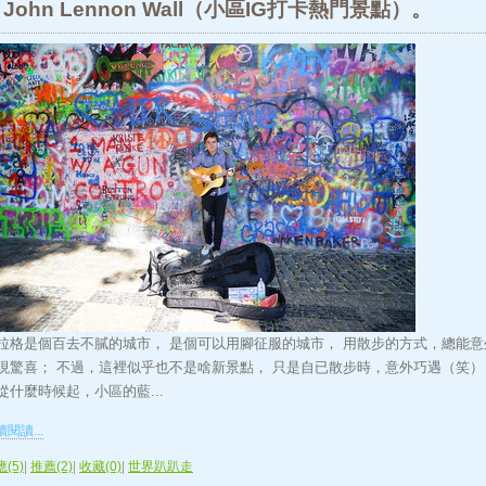
John Lennon Wall（小區IG打卡熱門景點）。
拉格是個百去不膩的城市， 是個可以用腳征服的城市， 用散步的方式，總能意
現驚喜； 不過，這裡似乎也不是啥新景點， 只是自已散步時，意外巧遇（笑）
從什麼時候起，小區的藍...
閱讀...
(5)
|
推薦(2)
|
收藏(0)
|
世界趴趴走