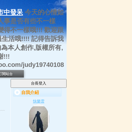
市中發呆
今天的心情如
.人事是否有些不一樣
變得不一樣哦!!! 歡迎跟
活哦!!!! 記得告訴我
均為本人創作,版權所有,
!!
hoo.com/judy19740108
訂閱站台
自我介紹
快樂雲