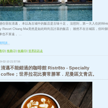
趟住宿在清邁， 本以為古城中的飯店是古味十足， 沒想到，第一天入住的Wintr
ity Resort Chiang Mai竟然是如此時尚且討喜的飯店； 雖然不在古城區，但叫
車也不算遠， ...
閱讀...
(0)
|
推薦(2)
|
收藏(0)
|
世界趴趴走
9-02-10 21:57:56
清邁不能錯過的咖啡館 Ristr8to - Specialty
coffee；世界拉花比賽常勝軍．尼曼區文青店。