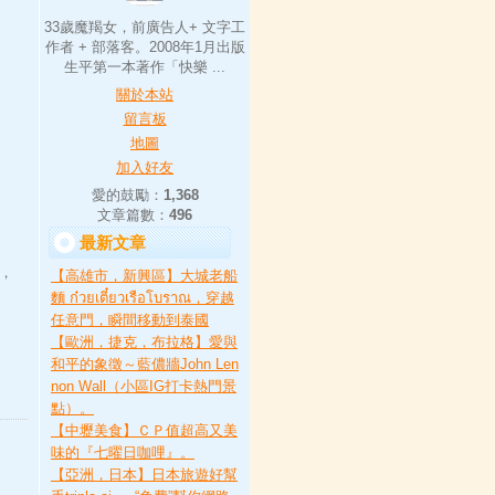
33歲魔羯女，前廣告人+ 文字工
作者 + 部落客。2008年1月出版
生平第一本著作「快樂 ...
關於本站
留言板
地圖
加入好友
愛的鼓勵：
1,368
文章篇數：
496
最新文章
嗯，
【高雄市，新興區】大城老船
麵 ก๋วยเตี๋ยวเรือโบราณ，穿越
任意門，瞬間移動到泰國
【歐洲，捷克，布拉格】愛與
和平的象徵～藍儂牆John Len
non Wall（小區IG打卡熱門景
點）。
【中壢美食】ＣＰ值超高又美
味的『七曜日咖哩』。
【亞洲，日本】日本旅遊好幫