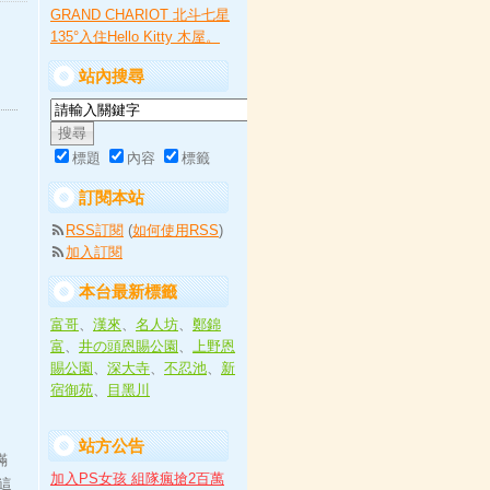
GRAND CHARIOT 北斗七星
135°入住Hello Kitty 木屋。
站內搜尋
標題
內容
標籤
訂閱本站
RSS訂閱
(
如何使用RSS
)
加入訂閱
本台最新標籤
富哥
、
漢來
、
名人坊
、
鄭錦
富
、
井の頭恩賜公園
、
上野恩
賜公園
、
深大寺
、
不忍池
、
新
宿御苑
、
目黑川
站方公告
滿
加入PS女孩 組隊瘋搶2百萬
這