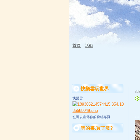
首頁
活動
快樂雲玩世界
202
快樂雲
也可以宣傳你的粉絲專頁
雲的書,買了沒?