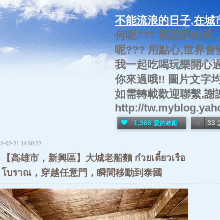
不能流浪的日子,在城
何呢??? 熟悉的街景
呢??? 用點心,世界會
我一起吃喝玩樂開心過生
你來過哦!! 圖片文字
如需轉載歡迎聯繫,謝謝!
http://tw.myblog.ya
1,368
33
愛的鼓勵
2-02-21 14:58:22
【高雄市，新興區】大城老船麵 ก๋วยเตี๋ยวเรือ
โบราณ，穿越任意門，瞬間移動到泰國