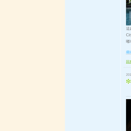
這
C
嘟
繼續
回應
201