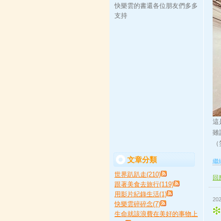
快樂雲的書還各位朋友們多多
支持
這
雖
（
文章分類
繼續
世界趴趴走(210)
回應
跟著美食去旅行(119)
用影片紀錄生活(1)
202
快樂雲碎碎念(7)
生命就該浪費在美好的事物上