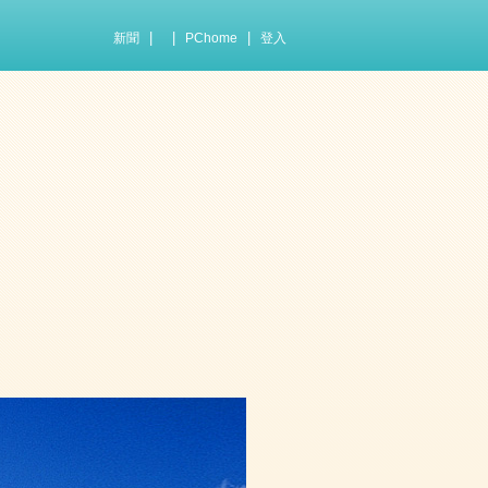
|
|
|
新聞
PChome
登入