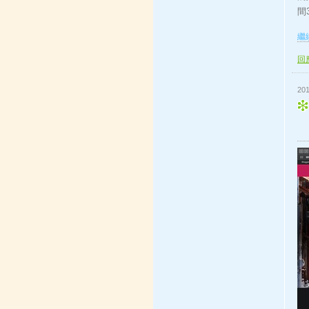
間
繼續
回應
201