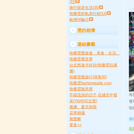
(15)
旅行就是生活(35)
快樂雲的私房行程(14)
歐洲河輪(1)
雲的相簿
連結書籤
快樂雲愛旅遊，美食，生活。
快樂雲看世界
台北悠遊卡好玩(快樂雲玩廣
播)
快樂雲愛旅行(痞客邦)
快樂雲fashionguide.com
快樂雲隨意窩
布
不能流浪的日子,在城市中發
呆(YAHOO主窩)
發
孤獨、夏天和我
知
花草樹攝
無聲舞
繼續
更多
>>
回應