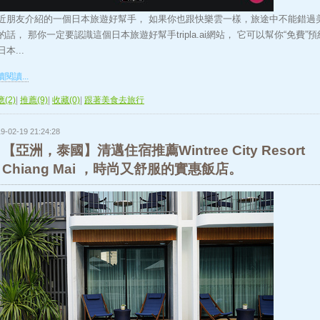
近朋友介紹的一個日本旅遊好幫手， 如果你也跟快樂雲一樣，旅途中不能錯過
的話， 那你一定要認識這個日本旅遊好幫手tripla.ai網站， 它可以幫你“免費”預
本...
閱讀...
(2)
|
推薦(9)
|
收藏(0)
|
跟著美食去旅行
9-02-19 21:24:28
【亞洲，泰國】清邁住宿推薦Wintree City Resort
Chiang Mai ，時尚又舒服的實惠飯店。