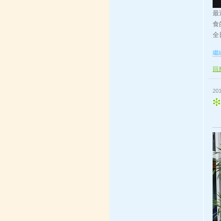
最
食
全日
繼續
回應
201