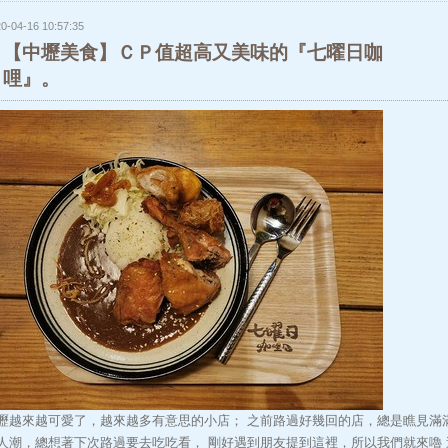
0-04-16 10:57:35
【中壢美食】ＣＰ值超高又美味的『七曜日咖
哩』。
壢越來越可愛了，越來越多有意思的小店； 之前路過好幾回的店，總是瞧見滿
人潮，總想著下次路過要去吃吃看， 剛好遇到朋友提到這裡，所以我們就來嚕 