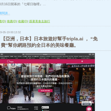
3月16日開幕的『七曜日咖哩』...
閱讀...
(0)
|
推薦(0)
|
收藏(0)
|
跟著美食去旅行
9-05-19 00:13:32
【亞洲，日本】日本旅遊好幫手tripla.ai ， “免
費”幫你網路預約全日本的美味餐廳。