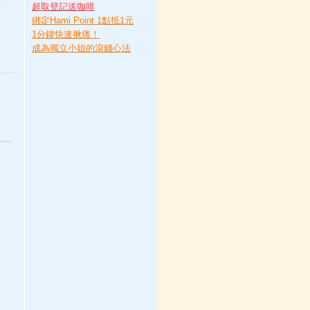
超取登記送咖啡
綁定Hami Point 1點抵1元
1分鐘快速揪痛！
成為獨立小姐的滾錢心法