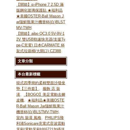
【開箱】α-iPhone 7 2.5D 滿
版鋼化玻璃保護貼 ★福利品
★美國OSTER-Ball Mason J
ar隨鮮瓶果汁機替杯(白)BLST
MV-TWH
【開箱】aibo QC3.0 5V-9V-1
2V 雙USB勁速快充器(支援Ty
pe-C充電) 日本CARMATE 杯
架式垃圾桶(大開口) CZ388
文章分類
本台最新標籤
韓式四季簡約柔棉雙面沙發坐
墊【三件套】
、
服飾 店 裝
潢
、
【BOGO】美足電動去腳
皮機
、
★福利品★美國OSTE
R-Ball Mason Jar隨鮮瓶果汁
機替杯(白)BLSTMV-TWH
、
室內 裝潢 風格
、
PHILIPS飛
利浦Sonicare充電式音波震動
牙刷/電動牙刷HX6721加碼送