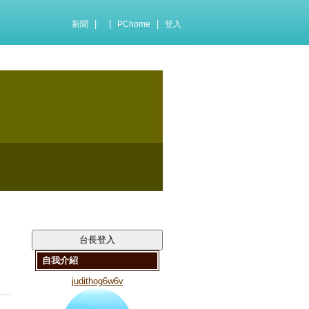
|
|
|
新聞
PChome
登入
自我介紹
judithog6w6v