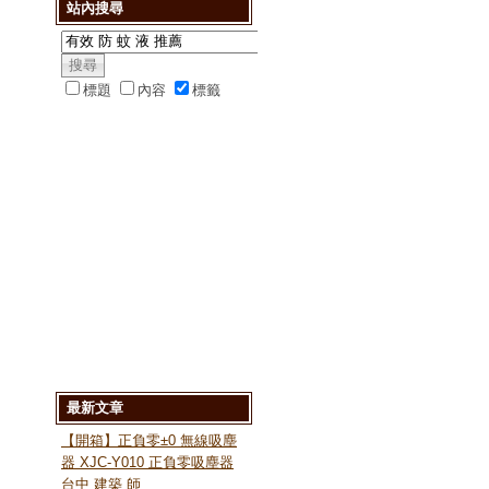
站內搜尋
標題
內容
標籤
最新文章
【開箱】正負零±0 無線吸塵
器 XJC-Y010 正負零吸塵器
台中 建築 師