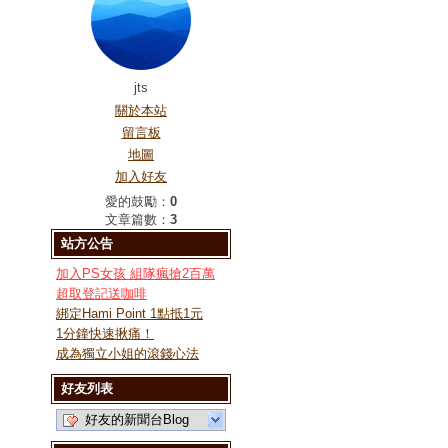
jts
關於本站
留言板
地圖
加入好友
愛的鼓勵：
0
文章篇數：
3
站方公告
加入PS女孩 組隊瘋搶2百萬
超取登記送咖啡
綁定Hami Point 1點抵1元
1分鐘快速揪痛！
成為獨立小姐的滾錢心法
好友列表
好友的新聞台Blog