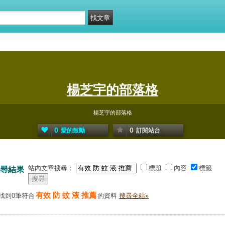
楊芝宇的部落格
楊芝宇的部落格
0
0
愛的鼓勵
訂閱站台
站內文章搜尋：
標題
內容
標籤
尋結果
有效 防 蚊 液 推薦
找到0筆符合
的資料
搜尋全站»