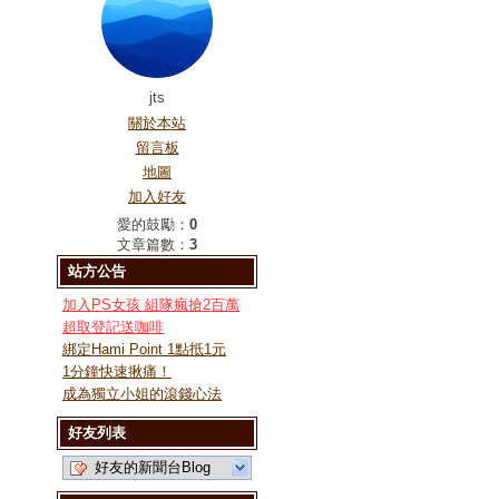
jts
關於本站
留言板
地圖
加入好友
愛的鼓勵：
0
文章篇數：
3
站方公告
加入PS女孩 組隊瘋搶2百萬
超取登記送咖啡
綁定Hami Point 1點抵1元
1分鐘快速揪痛！
成為獨立小姐的滾錢心法
好友列表
好友的新聞台Blog