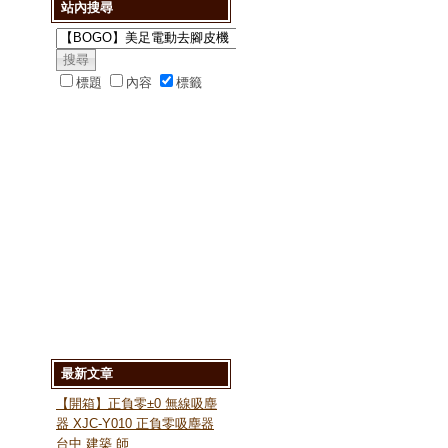
站內搜尋
標題
內容
標籤
最新文章
【開箱】正負零±0 無線吸塵
器 XJC-Y010 正負零吸塵器
台中 建築 師