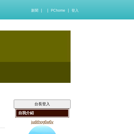
|
|
|
新聞
PChome
登入
自我介紹
judithog6w6v