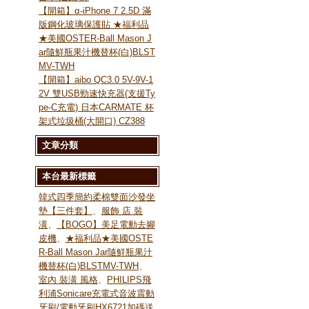
【開箱】α-iPhone 7 2.5D 滿
版鋼化玻璃保護貼 ★福利品
★美國OSTER-Ball Mason J
ar隨鮮瓶果汁機替杯(白)BLST
MV-TWH
【開箱】aibo QC3.0 5V-9V-1
2V 雙USB勁速快充器(支援Ty
pe-C充電) 日本CARMATE 杯
架式垃圾桶(大開口) CZ388
文章分類
本台最新標籤
韓式四季簡約柔棉雙面沙發坐
墊【三件套】
、
服飾 店 裝
潢
、
【BOGO】美足電動去腳
皮機
、
★福利品★美國OSTE
R-Ball Mason Jar隨鮮瓶果汁
機替杯(白)BLSTMV-TWH
、
室內 裝潢 風格
、
PHILIPS飛
利浦Sonicare充電式音波震動
牙刷/電動牙刷HX6721加碼送