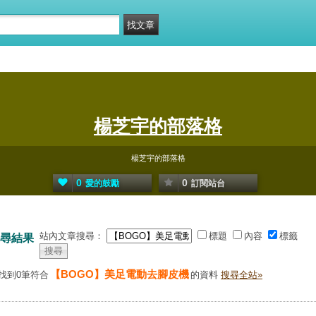
楊芝宇的部落格
楊芝宇的部落格
0
0
愛的鼓勵
訂閱站台
站內文章搜尋：
標題
內容
標籤
尋結果
【BOGO】美足電動去腳皮機
找到0筆符合
的資料
搜尋全站»