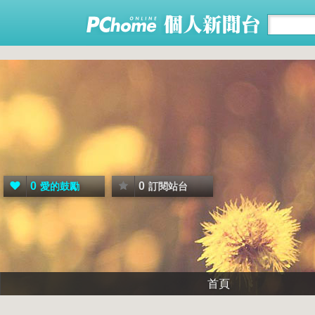
0
0
愛的鼓勵
訂閱站台
首頁