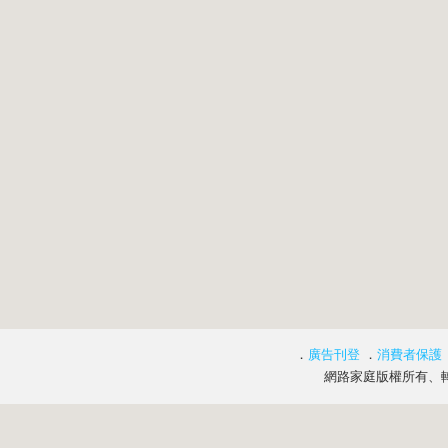
．
廣告刊登
．
消費者保護
網路家庭版權所有、轉載必究 