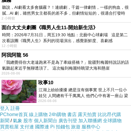
腦霧
聽說，AI劇看太多會腦霧？！連續劇，千篇一律劇情，一樣的狗血，很
膩...AI 劇，雖然男女主都長的差不多，但劇情短短的，很適合打發時
2 小時前
面白大丈夫劇團《職男人生11-開始新生活》
時間：2026年7月31日，周五19:30 地點：北藝中心球劇場 這是第二
次看該團《職男人生》系列的現場演出，感覺新鮮度、喜劇感
12 小時前
阿我阿龍 56
「我總覺得你大老遠跑來不是為了牽線搭橋？」龍疆對梅麗特說話的語
氣聽起來近乎無聊透頂了。 這次輪到梅麗特眺望大海和懸崖
2026-08-06
玫事10
江湖上紛紛擾擾 總是沒有個事實 世上不只一位小
娃兒 人間總有千千萬萬人 他們心中有著一座山 梁
2026-08-06
山佛山泰華衡恆嵩 一山之高
登入
註冊
PChome首頁
線上購物
24h購物
書店
露天拍賣
比比昂代購
新聞
/
氣象
股市
個人新聞台
廣告刊登
加入聯播網
全球購物
買賣租屋
支付連
國際連
Pi 拍錢包
旅遊
服務中心