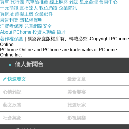
買車
旅行團
汽車險推薦
線上麻將
雜誌
星座命理
會員中心
一元簡訊
直播達人
數位憑證
企業簡訊
買網址
虛擬主機
企業郵件
只需四天釀滿酒窩..........
廣告刊登
隱私權聲明
消費者保護
兒童網路安全
About PChome
投資人聯絡
徵才
著作權保護
｜網路家庭版權所有、轉載必究
‧Copyright PChome
Online
PChome Online and PChome are trademarks of PChome
Online Inc.
個人新聞台
快速發文
最新文章
心情雜記
美食饗宴
藝文欣賞
旅遊玩家
社會萬象
影視娛樂