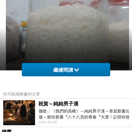
繼續閱讀
你可能感興趣的文章
祝賀～純純男子漢
溫度升高出酒迅速..........
聽歌：《我們的高峰》～純純男子漢～恭賀新書出
版～願你新書〞八十八頁的青春〞大賣！記得你曾
2026-08-06
經在我的版留言…「好讚的圖^^感覺大家