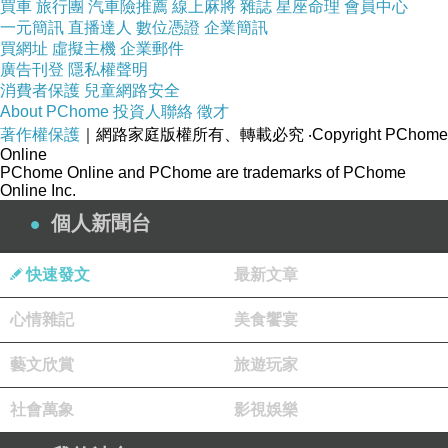
買車
旅行團
汽車險推薦
線上麻將
雜誌
星座命理
會員中心
一元簡訊
直播達人
數位憑證
企業簡訊
買網址
虛擬主機
企業郵件
廣告刊登
隱私權聲明
消費者保護
兒童網路安全
About PChome
投資人聯絡
徵才
著作權保護
｜網路家庭版權所有、轉載必究
‧Copyright PChome
Online
PChome Online and PChome are trademarks of PChome
Online Inc.
外觀體積不大，想必容量有限..........
個人新聞台
快速發文
最新文章
心情雜記
美食饗宴
藝文欣賞
旅遊玩家
社會萬象
影視娛樂