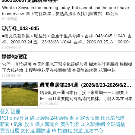
0803&0807走讀新屋巷弄
Went to Xinwu in the morning today, but cannot find the one I have
to interview. 早上前往新屋，炎熱高溫卻沒找到圖書館、區公所
15 小時前
◎吉祥_043~045
■潘文良著作集＞勵益品＞魚雁千里共今緣＞吉祥_043~045 ▽043_吉
祥。2006.03.24.五 23:38:28 ▽044_吉祥。2006.03.25.六 00:00:
2026-08-08
靜靜地假寐
它們一直忙碌著 春天的陽光正幫空氣緩緩加溫 樹木催吐著新枒 檸檬樹
正含苞待放 山櫻與桃花早在枝頭喧鬧 春風徐徐吹著 花園中花
2026-08-08
週間農居第284週（2026/6/23-2026/6/24) 夏至 金黃稻浪洋溢豐收喜悅
結束亂買一通日本行，接下來星期一三四都要上
班，而且還要開到有點遠的員林。可能因為在日本
2026-08-08
花不少錢，星期一出門上班時，心裡沒有一
登入
註冊
PChome首頁
線上購物
24h購物
書店
露天拍賣
比比昂代購
新聞
/
氣象
股市
個人新聞台
廣告刊登
加入聯播網
全球購物
買賣租屋
支付連
國際連
Pi 拍錢包
旅遊
服務中心