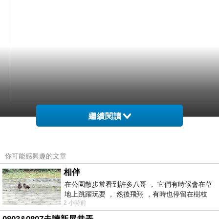
繼續閱讀
舍監跟風買辦，弄來夯鍋一只..........
你可能感興趣的文章
相伴
在公園散步常看到許多八哥 ， 它們有時候會在草
地上跳躍玩耍 ， 然後飛翔 ，有時也停留在樹枝
2 小時前
上，它們身軀是咖啡色的，鳥喙是黃色