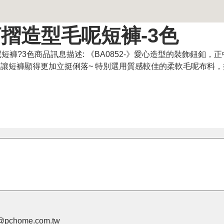
摺造型毛呢短褲-3色
褲?3色商品訊息描述: 《BA0852-》愛心造型的裝飾鈕釦，
計，讓短褲顯得更加立挺俐落~ 特別選用質感較佳的柔軟毛呢布料
pchome.com.tw