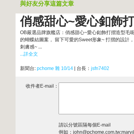
與好友分享這篇文章
俏感甜心~愛心釦飾打
OB嚴選品牌旗艦店：俏感甜心~愛心釦飾打摺造型毛呢短
的蝴蝶結圖案， 留下可愛的Sweet形象~ 打摺的設
刺膚感~ ...
...詳全文
新聞台:
pchome 雜 10/14
| 台長：
jsfn7402
收件者E-mail：
請以分號區隔每個E-mail
例如：john@pchome.com.tw;mary@