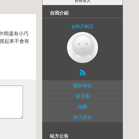
自我介紹
jsfn7402
正中間還有小巧
，摸起來不會有
關於本站
留言板
地圖
加入好友
站方公告