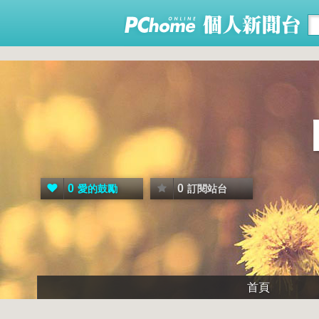
0
0
愛的鼓勵
訂閱站台
首頁