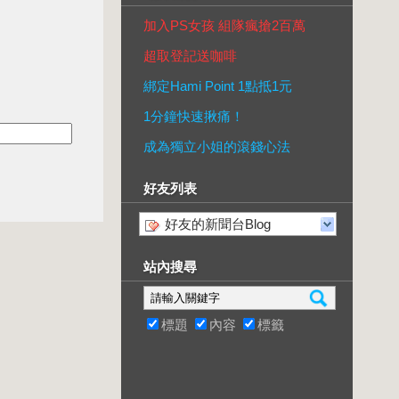
加入PS女孩 組隊瘋搶2百萬
超取登記送咖啡
綁定Hami Point 1點抵1元
1分鐘快速揪痛！
成為獨立小姐的滾錢心法
好友列表
好友的新聞台Blog
站內搜尋
標題
內容
標籤