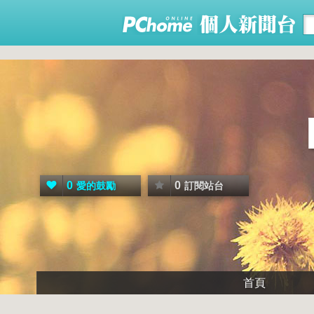
0
0
愛的鼓勵
訂閱站台
首頁