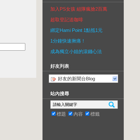
加入PS女孩 組隊瘋搶2百萬
超取登記送咖啡
綁定Hami Point 1點抵1元
1分鐘快速揪痛！
成為獨立小姐的滾錢心法
好友列表
好友的新聞台Blog
站內搜尋
標題
內容
標籤