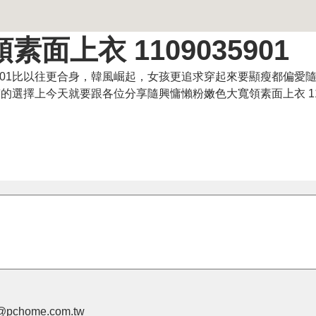
上衣 1109035901
35901比以往更合身，韓風崛起，女孩更追求穿起來要顯瘦都偏愛
質的選擇上今天就要跟各位分享隨興慵懶粉嫩色大寬領素面上衣 1109
pchome.com.tw