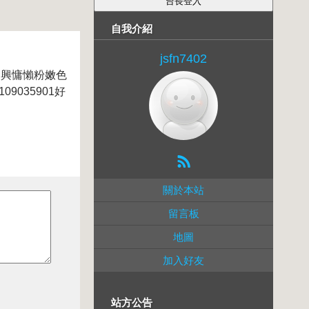
自我介紹
jsfn7402
隨興慵懶粉嫩色
035901好
關於本站
留言板
地圖
加入好友
站方公告