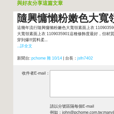
與好友分享這篇文章
隨興慵懶粉嫩色大寬領素面
這幾年流行隨興慵懶粉嫩色大寬領素面上衣 11090
大寬領素面上衣 1109035901這種修飾度最好，但材
穿到爆!!!質料柔...
...詳全文
新聞台:
pchome 雜 10/14
| 台長：
jsfn7402
收件者E-mail：
請以分號區隔每個E-mail
例如：john@pchome.com.tw;mary@