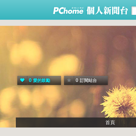
0
0
愛的鼓勵
訂閱站台
首頁