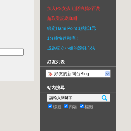
加入PS女孩 組隊瘋搶2百萬
超取登記送咖啡
綁定Hami Point 1點抵1元
1分鐘快速揪痛！
成為獨立小姐的滾錢心法
好友列表
好友的新聞台Blog
站內搜尋
標題
內容
標籤