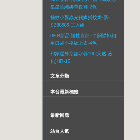
星星抽繩綁帶長褲-2色
捕蚊小瓢蟲光觸媒捕蚊燈-器-
SB88686-三入組
0804新品 隨性自然~半開襟排釦
單口袋小格紋上衣-4色
和家屋外型熱水器10L(天然-液
化)HR-1S
文章分類
本台最新標籤
最新回應
站台人氣