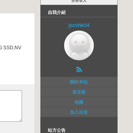
自我介紹
jscvhk04
8G SSD,NV
關於本站
留言板
地圖
加入好友
站方公告