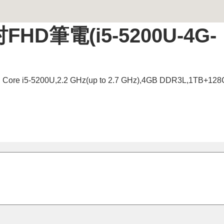
吋FHD筆電(i5-5200U-4G-
re i5-5200U,2.2 GHz(up to 2.7 GHz),4GB DDR3L,1TB+12