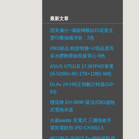
最新文章
甜美滿分~滿版蝴蝶結印花英文
燙印圖抽繩洋裝．2色
0903新品 輕甜簡雅~U領晶透亮
采水鑽飾蕾絲長版背心-8色
ASUS X751LB 17.3吋FHD筆電
(i5-5200U-4G-1TB+128G-W8)
Dr.Av 24小時正倒數計時器(GP-
63)
櫻花牌 EH-089R 吸頂式8G儲熱
式電熱水器
台菱paddy 充電式 三層強效手
電筒電蚊拍 (PD-CH30)2入
0617新品 街頭活力~個性斑駁感