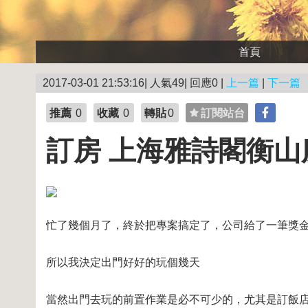
首頁
2017-03-01 21:53:16| 人氣49| 回應0 |
上一篇
|
下一篇
推薦
0
收藏
0
轉貼
0
訂閱站台
訂房 上海雅詩閣衡山
忙了幾個月了，終於把專案搞定了，公司給了一筆獎
所以我決定出門好好的玩個幾天
當然出門去玩的前置作業是必不可少的，尤其是訂飯