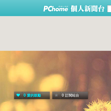
0
0
愛的鼓勵
訂閱站台