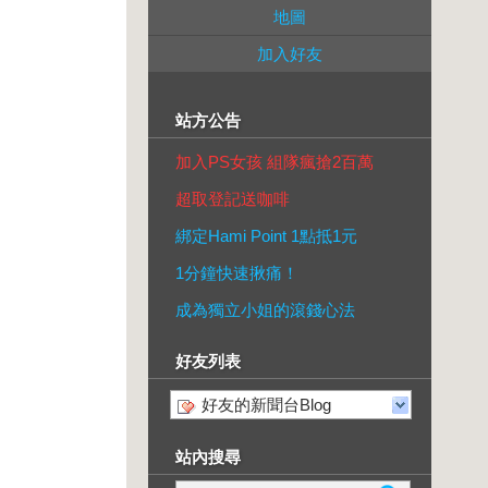
地圖
加入好友
站方公告
加入PS女孩 組隊瘋搶2百萬
超取登記送咖啡
綁定Hami Point 1點抵1元
1分鐘快速揪痛！
成為獨立小姐的滾錢心法
好友列表
好友的新聞台Blog
站內搜尋