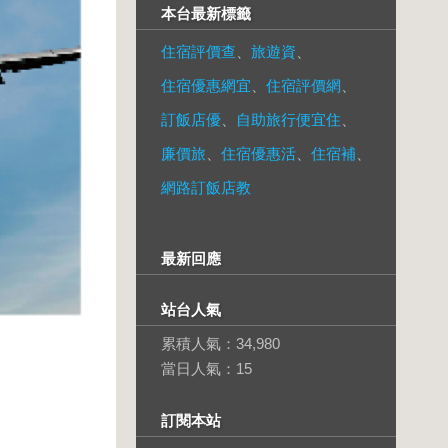
本台最新標籤
住宿評價查
、
旅遊資
、
住宿優惠網宜
、
住宿評價網
、
訂飯店優
、
自助旅行便宜住
、
廉價旅
、
住宿優惠活
、
住宿補
、
網路訂飯店教
最新回應
站台人氣
累積人氣：
34,980
當日人氣：
15
訂閱本站