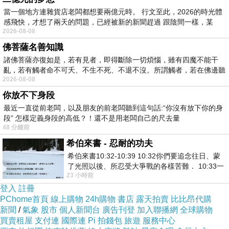
當一個地方連雜貨店老闆都想要兩億元時。 行文至此，2026的時光體
感飛快，才想了兩天的問題，已經被新的新聞趕過 跟陰間一樣，某
2026-08-08
佛菩薩名善知識
諸佛菩薩亦復如是，若有見者，即得斷除一切煩惱，雖有四魔不能干
亂，若有觸者命不可夭、不生不死、不退不沒。所謂觸者，若在佛邊聽
2026-08-08
受
訂房
你放不下身段
最近一直從前老闆，以及朋友的前老闆聽到這句話:“你沒有放下你的身
段” 怎樣定義身段的高低？！還不是用老闆自己的尺去量
48 分鐘前
希伯來書 - 忍耐的功夫
希伯來書10:32-10:39 10:32你們要追念往日、蒙
了光照以後、所忍受大爭戰的各樣苦難． 10:33一
23 小時前
面被毀謗、遭患難、成了戲景、叫眾人
登入
註冊
PChome首頁
線上購物
24h購物
書店
露天拍賣
比比昂代購
新聞
/
氣象
股市
個人新聞台
廣告刊登
加入聯播網
全球購物
買賣租屋
支付連
國際連
Pi 拍錢包
旅遊
服務中心