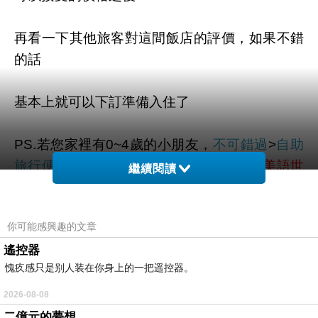
再看一下其他旅客對這間飯店的評價，如果不錯
的話
基本上就可以下訂準備入住了
PS.若您家裡有0~4歲的小朋友，
不可錯過
>
自助
旅行便宜地點
點我進入索取免費《迪士尼美語世
繼續閱讀
界試用包》
你可能感興趣的文章
遙控器
愧疚感只是别人装在你身上的一把遥控器。
限量特優價格按鈕
2026-08-08
二億元的夢想