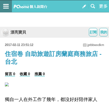
漂亮寶貝
訂閱
我的
2017-02-11 23:51:12
jptbbwxdkm
住宿卷 自助旅遊訂房蘭庭商務旅店 -
台北
留言 0
收藏 0
推薦 0
獨自一人在外工作了幾年，都沒好好陪伴家人