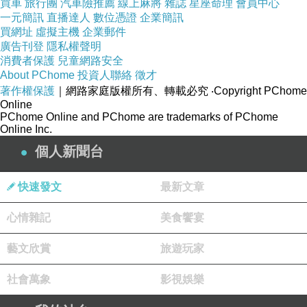
買車
旅行團
汽車險推薦
線上麻將
雜誌
星座命理
會員中心
一元簡訊
直播達人
數位憑證
企業簡訊
買網址
虛擬主機
企業郵件
廣告刊登
隱私權聲明
消費者保護
兒童網路安全
About PChome
投資人聯絡
徵才
著作權保護
｜網路家庭版權所有、轉載必究
‧Copyright PChome
Online
PChome Online and PChome are trademarks of PChome
Online Inc.
個人新聞台
快速發文
最新文章
心情雜記
美食饗宴
藝文欣賞
旅遊玩家
社會萬象
影視娛樂