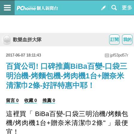
歡樂血拼大隊
訂閱
我的
2017-06-07 18:11:43
jpf53pd57r
百貨公司! 口碑推薦BiBa百變-口袋三
明治機-烤麵包機-烤肉機1台+贈奈米
清潔巾2條-好評特惠中耶！
留言 0
收藏 0
推薦 0
這裡買「 BiBa百變-口袋三明治機/烤麵包
機/烤肉機1台+贈奈米清潔巾2條" 」最便
宜！