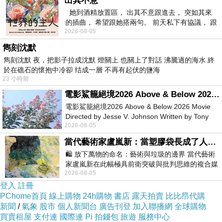
出其不意
價格不錯的時候就要快下手
她到酒精放置區， 出其不意跟進去， 突如其來
的插曲， 希望跟她搭兩句。 前天私下有協議， 跟
2026-08-05
著阿弟丟拉基
有可能下一秒就缺貨了！！
雋刻沈默
雋刻沈默 夜，把影子拉成沈默 燈關上 也關上了對話 沸騰過的海水 終
於在礁石的懷抱中冷卻 结成一層 不再有起伏的鹽海
其他價格的部份及細節
→寫在這邊←！
23 小時前
電影鯊籠絕境2026 Above & Below 2026 Movie
有興趣的話就連進去看看囉！
電影鯊籠絕境2026 Above & Below 2026 Movie
Directed by Jesse V. Johnson Written by Tony
2026-08-05
Giordano Starring Laura Maran
↓↓↓限量特惠的優惠按鈕↓↓↓
當代藝術家盧嵐新：當塑膠袋長成了人的模樣，我們的目光是否學會了放下偏見？
🛍️ 放下萬物的命名：藝術與垃圾的邊界 當代藝術
家盧嵐新在此幅極具前衛突破與批判思維的複合媒
2026-08-05
材新作中，直接將被大眾定義為廢棄物
登入
註冊
【 BiBa百變-口袋三明治機/烤麵包機/烤肉機1
PChome首頁
線上購物
24h購物
書店
露天拍賣
比比昂代購
台+贈奈米清潔巾2條" 】
新聞
/
氣象
股市
個人新聞台
廣告刊登
加入聯播網
全球購物
買賣租屋
支付連
國際連
Pi 拍錢包
旅遊
服務中心