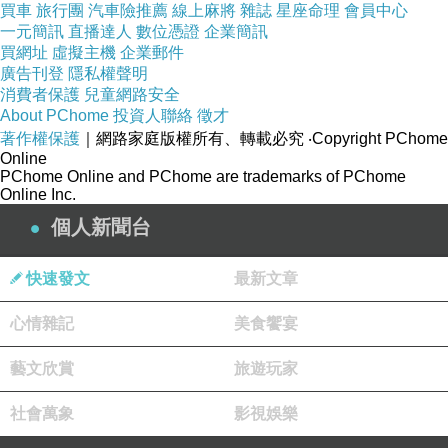
買車
旅行團
汽車險推薦
線上麻將
雜誌
星座命理
會員中心
一元簡訊
直播達人
數位憑證
企業簡訊
買網址
虛擬主機
企業郵件
●可作三明治、烤麵包、烤肉多用途，美味輕食
廣告刊登
隱私權聲明
輕鬆上桌
消費者保護
兒童網路安全
About PChome
投資人聯絡
徵才
著作權保護
｜網路家庭版權所有、轉載必究
‧Copyright PChome
●三明治吐司夾邊不掉餡，2分鐘快速完成
Online
PChome Online and PChome are trademarks of PChome
Online Inc.
●獨特自動彈開，可使內餡增量，更豐富好吃
個人新聞台
●過熱保護設計，安全有保障
快速發文
最新文章
心情雜記
美食饗宴
禮物
●通過國家安規商檢，及SGS檢測，使用安
心
藝文欣賞
旅遊玩家
社會萬象
影視娛樂