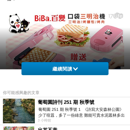
繼續閱讀
你可能感興趣的文章
▲ BiBa百變-口袋三明治機/烤麵包機/烤肉機1台+贈奈米清潔巾2條" 開箱啦！
葡萄園詩刊 251 期 秋季號
葡萄園 251 期 秋季號 1 《詩寫大安森林公園》
另外跟大家說
BiBa百變-口袋三明治機/烤麵包機/
少了喧囂，多了一份綠意 難能可貴水泥叢林多出
烤肉機1台+贈奈米清潔巾2條"
真的很夯
3 小時前
一