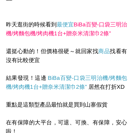
昨天逛街的時候看到
最便宜
BiBa百變-口袋三明治
機/烤麵包機/烤肉機1台+贈奈米清潔巾2條"
還挺心動的！但價格很硬～就回家找
商品
找看有
沒有比較便宜
結果發現！這邊
BiBa百變-口袋三明治機/烤麵包
機/烤肉機1台+贈奈米清潔巾2條"
居然在打折XD
重點是這類型產品最怕就是買到山寨假貨
在有保障的大平台，可退、可換、有保障，安心
啦！