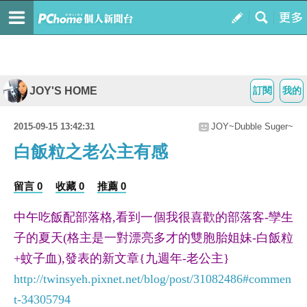
JOY'S HOME
訂閱
我的
2015-09-15 13:42:31
JOY~Dubble Suger~
白飯粒之老公主有感
留言 0
收藏 0
推薦 0
中午吃飯配部落格,看到一個我很喜歡的部落客-孿生
子的夏天(格主是一對漂亮多才的雙胞胎姐妹-白飯粒
+蚊子血),發表的新文章{九週年-老公主}
http://twinsyeh.pixnet.net/blog/post/31082486#commen
t-34305794