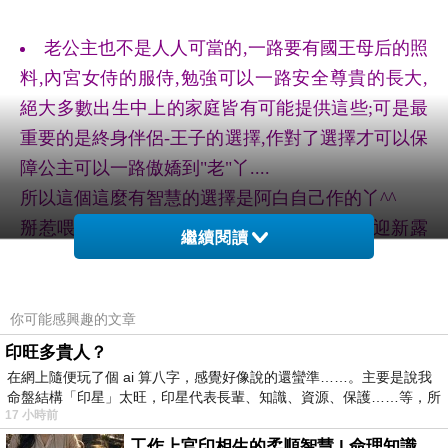
老公主也不是人人可當的,一路要有國王母后的照
料,內宮女侍的服侍,勉強可以一路安全尊貴的長大,
絕大多數出生中上的家庭皆有可能提供這些;可是最
重要的是終身伴侶-王子的選擇,作對了選擇才可以保
障公主可以一路傲嬌到"老"丫....
所以這個這麼有智慧的選擇是阿白自己作的丫^^
掰惹喂~丫我們應該差不多年紀,大學時代去迎新露
繼續閱讀
營,某個自以為是公主的白目小姐(...其實就是我本
人...>///<...後來白目珊這個綽號跟了我一生...),堅持
一定要天天洗頭又不知道要帶吹風機(沒有常識知
你可能感興趣的文章
識...>///<...),讓同隊上上下下幫我問遍營區借吹風機,
印旺多貴人？
結果還真的借不到,大家還幫我合力把營區廁所裡的
在網上隨便玩了個 ai 算八字，感覺好像說的還蠻準……。主要是說我
命盤結構「印星」太旺，印星代表長輩、知識、資源、保護……等，所
烘手機出風口轉向上方,再一個人幫我捧頭髮一個人
17 小時前
幫我轉出風口一個人幫我梳頭髮(不符合人體工學的
工作上官印相生的柔順智慧 | 命理知識