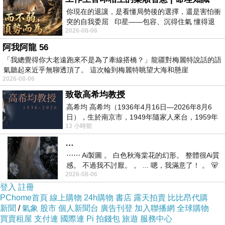
緣故,我只能一直半蹲歪頭什麼都沒有辦法做),這些
你現在的退讓，是看懂局勢後的選擇，還是害怕衝
突的自我委屈 印星——包容、沉得住氣 懂得退
齊心協力幫助我的好同學們(當時剛轉進去都還跟大
2026-08-06
一步觀察，不會
家不熟悉),現在都是我身邊超過15年的好姊妹(一生
阿我阿龍 56
受她們幫忙照顧超多ㄉ
「我總覺得你大老遠跑來不是為了牽線搭橋？」龍疆對梅麗特說話的語
氣聽起來近乎無聊透頂了。 這次輪到梅麗特眺望大海和懸崖
2026-08-06
致敬高希均教授
高希均 高希均（1936年4月16日—2026年8月6
日），生於南京市，1949年隨家人來台，1959年
13 小時前
赴美深造並取得經濟發展博士學位。曾任
…
⋯⋯ Ai製圖 。 白色秋海棠花的幻形。 整體很Ai質
感。 不過我不討厭。 。 ... 嗯，我滿意了！ 。 🐻
2026-08-06
昨中
登入
註冊
PChome首頁
線上購物
24h購物
書店
露天拍賣
比比昂代購
新聞
/
氣象
股市
個人新聞台
廣告刊登
加入聯播網
全球購物
買賣租屋
支付連
國際連
Pi 拍錢包
旅遊
服務中心