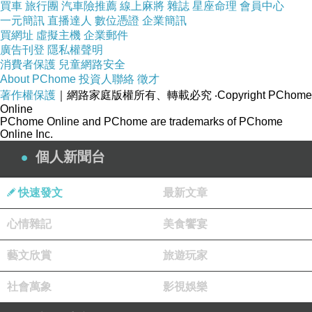
買車
旅行團
汽車險推薦
線上麻將
雜誌
星座命理
會員中心
一元簡訊
直播達人
數位憑證
企業簡訊
買網址
虛擬主機
企業郵件
廣告刊登
隱私權聲明
消費者保護
兒童網路安全
)
About PChome
投資人聯絡
徵才
著作權保護
｜網路家庭版權所有、轉載必究
‧Copyright PChome
Online
PChome Online and PChome are trademarks of PChome
Online Inc.
個人新聞台
快速發文
最新文章
心情雜記
美食饗宴
藝文欣賞
旅遊玩家
社會萬象
影視娛樂