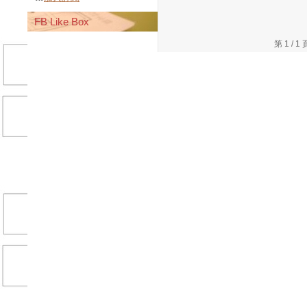
FB Like Box
第 1 /