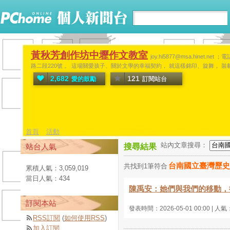
黃秋芳創作坊中壢作文教室
joy.hi5877@msa.hinet
路二段220號 。 這場關愛孩子、關於文學的幸福契約， 就這樣銘印、旋舞， 
2,682
121
愛的鼓勵
訂閱站台
首頁
活動
站內文章搜尋：
站台人氣
搜尋結果
台南國立臺灣歷史
共找到1筆符合
累積人氣：
3,059,019
當日人氣：
434
陳禹安：她們與我們的移動，
訂閱本站
發表時間：2026-05-01 00:00 | 人氣
RSS訂閱
(
如何使用RSS
)
加入訂閱