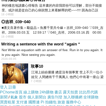
「不知道啊！
」
媽媽搖搖頭說。麥芽嘀咕著
：
「真
神的棲息地讀書心得報告 這本書的內容我部份可以理解，部分不能接
是一條奇怪的規定！
」
受。或許就是從自己的心病狀態上來看解釋的吧~~~!!!! 因為自己誤
18 小時前
有一天，上午很暖和，下午突然變天了，冷風陣陣
◎吉祥_039~040
吹來，氣溫驟然下降。麥芽去外面玩了一圈回到家，忍
■潘文良著作集＞勵益品＞魚雁千里共今緣＞吉祥_039~040 ▽039_吉
不住打了三個響亮的噴嚏。哎呀，麥芽生病了！
祥。2006.03.03.五 12:59:17 ▽040_吉祥。2006.03.16.四 00:00:
18 小時前
「今天是星期天啊！
」
媽媽看了一眼日曆本，有些
Writing a sentence with the word “again “
擔憂地說
：
「按照咕嚕小鎮的規定，星期天不能生病，
Not Write an equation with an answer of five. Run in to you again. It
可是麥芽著涼感冒了，會不會有事啊？
」
is you again. Nice seeing you again.
2026-08-05
「咱們待在屋子裡不出去，我不說，你不說，誰又
玫事10
知道麥芽生病了呢！」爸爸安慰媽媽
：
「放寬心啦！」
江湖上紛紛擾擾 總是沒有個事實 世上不只一位小
麥芽身體發軟，腦袋發沉，鼻子堵住了，嗓子也有
娃兒 人間總有千千萬萬人 他們心中有著一座山 梁
7 小時前
山佛山泰華衡恆嵩 一山之高
點兒疼，真難受啊！她躺在床上，睡得昏昏沉沉，迷迷
登入
註冊
糊糊。這時，怪事發生了！
PChome首頁
線上購物
24h購物
書店
露天拍賣
比比昂代購
新聞
/
氣象
股市
個人新聞台
廣告刊登
加入聯播網
全球購物
二
買賣租屋
支付連
國際連
Pi 拍錢包
旅遊
服務中心
「媽媽，我想喝水。」麥芽有點兒口渴，想叫媽媽