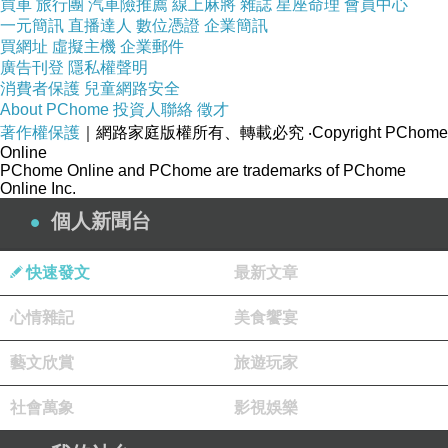
買車
旅行團
汽車險推薦
線上麻將
雜誌
星座命理
會員中心
拿杯水來，可是沒有聽到回應。麥芽睜開眼睛，發現家
一元簡訊
直播達人
數位憑證
企業簡訊
買網址
虛擬主機
企業郵件
裡安安靜靜的，她又叫了爸爸媽媽幾聲，仍然沒有得到
廣告刊登
隱私權聲明
任何回應。很顯然，爸爸媽媽不在家。他們去哪兒了？
消費者保護
兒童網路安全
About PChome
投資人聯絡
徵才
今天是星期天，不用去上班，麥芽心想，是不是出去買
著作權保護
｜網路家庭版權所有、轉載必究
‧Copyright PChome
菜了？
Online
PChome Online and PChome are trademarks of PChome
麥芽掙扎著從床上坐起來，穿上拖鞋走向廚房，準
Online Inc.
備去倒水喝。經過客廳的穿衣鏡前時，麥芽愣住了，鏡
個人新聞台
子裡的怪物是誰？麥芽的心臟撲通撲通地亂跳，仿佛下
快速發文
最新文章
一刻就要跳出胸膛似的。麥芽眨眨眼睛，鏡子裡的怪物
也眨眨眼睛；麥芽動了動腦袋，鏡子裡的怪物也動了動
心情雜記
美食饗宴
腦袋；麥芽抬起一條手臂，鏡子裡的怪物也抬起一條手
藝文欣賞
旅遊玩家
臂……最為關鍵的是，鏡子裡的怪物長著一對圓耳朵，
一個尖鼻子，一張大嘴巴，腦袋圓滾滾像一個氣球似
社會萬象
影視娛樂
的，然而它的身上穿著麥芽的衣服，腿上穿著麥芽的褲