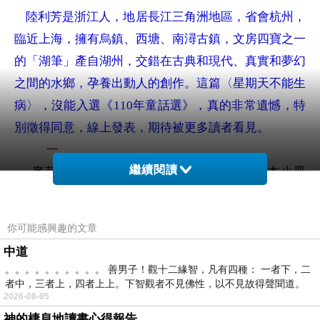
陸利芳是浙江人，地居長江三角洲地區，省會杭州，
臨近上海，擁有烏鎮、西塘、南潯古鎮，文房四寶之一
的「湖筆」產自湖州，交錯在古典和現代、真實和夢幻
之間的水鄉，孕養出動人的創作。這篇〈星期天不能生
病〉，沒能入選《
110
年童話選》，真的非常遺憾，特
別徵得同意，線上發表，期待被更多讀者看見。
一
繼續閱讀
麥芽一家剛剛搬到咕嚕小鎮，就收到了一本小冊
99
----
子，上面列著
條規定，其中有一條是這樣寫的
星
期天不能生病。
你可能感興趣的文章
「
為什麼星期天不能生病？
」
麥芽好奇地問爸爸
：
中道
「如果生病了會怎麼樣？」
。。。。。。。。。。 善男子！觀十二緣智，凡有四種： 一者下，二
「不知道啊！」爸爸搖搖頭回答。麥芽問媽媽
：
者中，三者上，四者上上。下智觀者不見佛性，以不見故得聲聞道。
2026-08-05
「媽媽，假如不小心生病了怎麼辦呢？
」
神的棲息地讀書心得報告