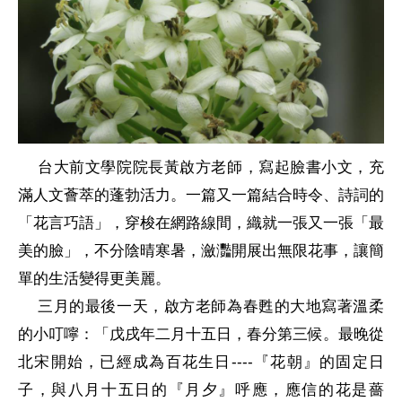
台大前文學院院長黃啟方老師，寫起臉書小文，充
滿人文薈萃的蓬勃活力。一篇又一篇結合時令、詩詞的
「花言巧語」，穿梭在網路線間，織就一張又一張「最
美的臉」，不分陰晴寒暑，瀲灩開展出無限花事，讓簡
單的生活變得更美麗。
三月的最後一天，啟方老師為春甦的大地寫著溫柔
的小叮嚀：「戊戌年二月十五日，春分第三候。最晚從
北宋開始，已經成為百花生日
『花朝』的固定日
----
子，與八月十五日的『月夕』呼應，應信的花是薔