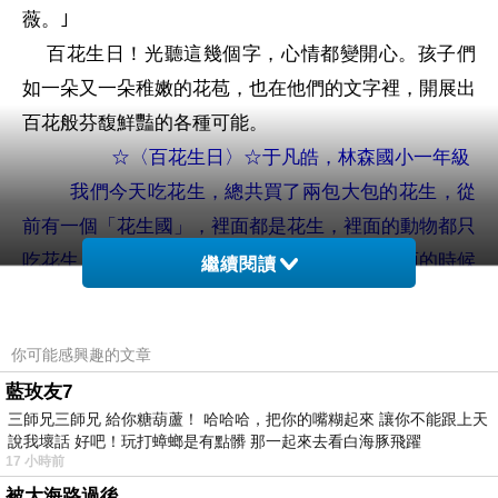
薇。｣
百花生日！光聽這幾個字，心情都變開心。孩子們
如一朵又一朵稚嫩的花苞，也在他們的文字裡，開展出
百花般芬馥鮮豔的各種可能。
☆
〈
百花生日
〉
☆
于凡皓
，林森國小一年級
我們今天吃花生，總共買了兩包大包的花生，從
前有一個「花生國」，裡面都是花生，裡面的動物都只
吃花生，連穿山甲的麟片都是花生做的，等下雨的時候
繼續閱讀
就會變成花生。
☆
〈
百花生日
〉
☆
徐丞妍
，林森國小二年級
你可能感興趣的文章
小花呀小花，在春天為自己許個願望，杜鵑花媽
藍玫友7
媽唱著，今天是小花的生日，也是每一朵花的生日。
三師兄三師兄 給你糖葫蘆！ 哈哈哈，把你的嘴糊起來 讓你不能跟上天
花的生日就是要爬出自己的棉被，伸個懶腰，讓
說我壞話 好吧！玩打蟑螂是有點髒 那一起來去看白海豚飛躍
自己的花瓣盛開，每一朵小花都會在同一種季節盛開，
17 小時前
被大海路過後