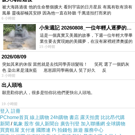
和蝴蝶、蜜蜂一起跳舞，和大樹爺爺作伴。
被大海路過後 他的生命整個擴大 看到宇宙的日月星辰 有風有歌有浪有
社區空地被我們清理乾淨，插上一條條竹竿，邀
風暴 靈魂卻極其安靜 因為他一直在聆聽 千萬道拍打而來的
請牽牛花。牽牛花爬上竹竿，在上面邊跳著扭扭舞邊看
6 小時前
著我們玩遊戲。
小朱週記 20260808_一位年輕人逐夢的真實故事
這是一個真實又美麗的故事，下週一位年輕大學畢
好多花都生日，走在大街上，看著路邊的花都開
業生要去實現她的美國夢，在沒有家裡經濟奧援的
了，好像在跟我說早安，我的心情就一起開了。
15 小時前
情況下，靠著自我努力工作累積出國基
我們要隨手關燈，多用環保餐具，讓地球變得更
2026/08/09
突如其來的休假 當然就是去找同學弄頭髮啦！ 笑死 選了一個奶灰
美麗。
色 染出來是淺灰藍 崽崽跟同學兩個人 笑了好久 反
☆
〈
百花生日
〉
☆
郭宥廷
，信義國小三年級
3 小時前
在春天的某一天，世界上所有的花都開了，大家
出人頭地
願意勸你的人，很多是怕你比他們更快出人頭地。
看到這美麗景色，有人把它拍下來，有人讓空拍機飛到
天空上，從空拍機往下看，有一片很大很大的花海，有
19 小時前
登入
註冊
些人看到「百花生日」就用手機把它變成影片，讓大家
PChome首頁
線上購物
24h購物
書店
露天拍賣
比比昂代購
都可以看到「百花生日」。
新聞
/
氣象
股市
個人新聞台
廣告刊登
加入聯播網
全球購物
買賣租屋
支付連
國際連
Pi 拍錢包
旅遊
服務中心
這些花非常的漂亮，有些人心情不好就會來這裡