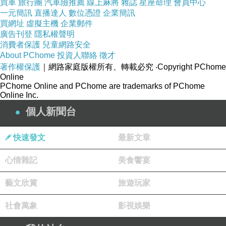
買車
旅行團
汽車險推薦
線上麻將
雜誌
星座命理
會員中心
看花，當然，心情也變得非常好，這個花海還有很多用
一元簡訊
直播達人
數位憑證
企業簡訊
買網址
途，像是
虛擬主機
放鬆心情
企業郵件
都很有用。
:
……
廣告刊登
隱私權聲明
過了一年，大家都在幫每一朵花慶生，有一朵已
消費者保護
兒童網路安全
經開了七十幾年的「花阿公」說
「我要許願
但我只要
About PChome
投資人聯絡
徵才
:
!
著作權保護
｜網路家庭版權所有、轉載必究
‧Copyright PChome
許一個願就是希望人類天天幫我澆水讓我活到兩百
Online
PChome Online and PChome are trademarks of PChome
歲
」這個「花阿公」就活到了兩百歲。
!
Online Inc.
☆
〈
百花生日
〉
☆
程子庭
，中正國小三年級
個人新聞台
每一朵小花盛開的樣子都不同，不過我看最美的
花是朱槿，朱槿是一朵紅色的花兒，就像一個大火盛開
快速發文
最新文章
燃燒，就像熱情。
心情雜記
美食饗宴
百花的生日在春天的中間，也就是農曆二月十五
日，所有的花都是一個跳舞女孩，花在水面上是個輕盈
藝文欣賞
旅遊玩家
的女孩，隨水漂流，在莖上的花苞是個在沉睡的女孩，
社會萬象
影視娛樂
漂流的花隨風旅行，等到想要去下面時，隨風離開，就