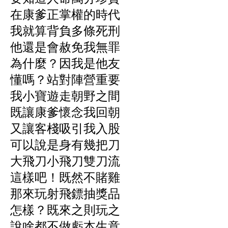
在康爹正掌權的時代
我就算背負多條死刑
他還是會赦免我無罪
為什麼？因我是他友
懂嗎？站對陣營重要
我小寶遊走朝野之間
既讓康爹懷念我回朝
又讓客棧吸引我入股
可以說是身有幾把刀
大飛刀小飛刀雙刀流
這樣吧！既然不賭雞
那來玩射飛鏢抽獎品
怎樣？既來之則玩之
說啥都不做虧本生意