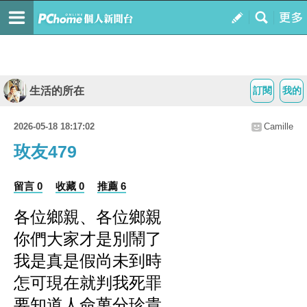
生活的所在
訂閱
我的
2026-05-18 18:17:02
Camille
玫友479
留言 0
收藏 0
推薦 6
各位鄉親、各位鄉親
你們大家才是別鬧
了
我是真是假尚未到時
怎可現在就判我死罪
要知道人命萬分珍貴