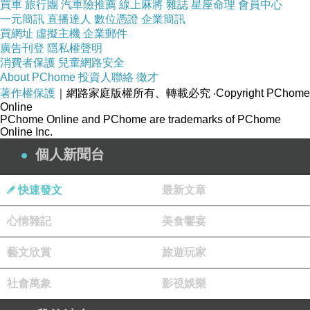
買車
旅行團
汽車險推薦
線上麻將
雜誌
星座命理
會員中心
一元簡訊
直播達人
數位憑證
企業簡訊
買網址
虛擬主機
企業郵件
廣告刊登
隱私權聲明
消費者保護
兒童網路安全
About PChome
投資人聯絡
徵才
著作權保護
｜網路家庭版權所有、轉載必究
‧Copyright PChome
Online
PChome Online and PChome are trademarks of PChome
Online Inc.
個人新聞台
快速發文
最新文章
心情雜記
美食饗宴
藝文欣賞
旅遊玩家
社會萬象
影視娛樂