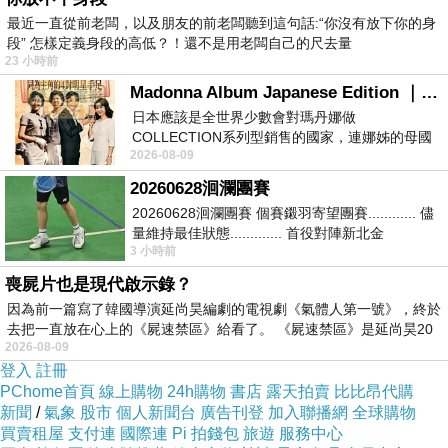
最近一直從前老闆，以及朋友的前老闆聽到這句話:“你沒有放下你的身
段” 怎樣定義身段的高低？！還不是用老闆自己的尺去量
23 小時前
Madonna Album Japanese Edition ｜瑪丹娜專輯們2026年日本版重發系列
日本應該是全世界少數會對瑪丹娜做
COLLECTION系列型銷售的國家，連娜姊的母國
2026-08-09
美國都沒對她這樣過，這全拜在他們到現在唱片
20260628洄瀾團賽
20260628洄瀾團賽 個賽鎩羽寄望團賽............ 儘
量維持最佳狀態............. 首役對陣新北金
3 小時前
龍............. 跨境群
喪屍片也是現代啟示錄？
因為前一篇寫了韓國導演延尚昊編劇的電視劇《氣體人第一號》，終於
玫友478
上一篇：
去把一直放在心上的《屍速禁區》給看了。 《屍速禁區》是延尚昊20
2026-08-09
玫友480
下一篇：
登入
註冊
PChome首頁
線上購物
24h購物
書店
露天拍賣
比比昂代購
新聞
/
氣象
股市
個人新聞台
廣告刊登
加入聯播網
全球購物
買賣租屋
支付連
國際連
Pi 拍錢包
旅遊
服務中心