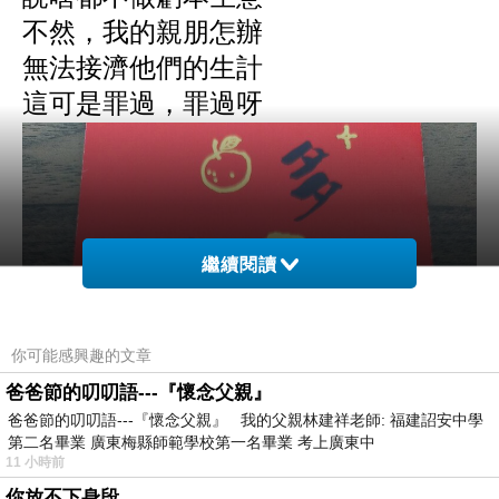
不然，我的親朋怎辦
無法接濟他們的生計
這可是罪過，罪過呀
繼續閱讀
你可能感興趣的文章
爸爸節的叨叨語---『懷念父親』
爸爸節的叨叨語---『懷念父親』 我的父親林建祥老師: 福建詔安中學
第二名畢業 廣東梅縣師範學校第一名畢業 考上廣東中
11 小時前
你放不下身段