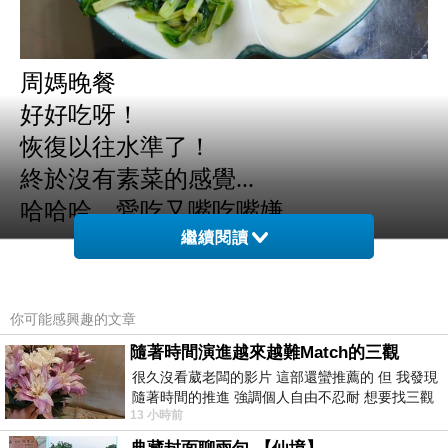
周媽晚餐
好好吃呀！
恢復以往水準了！
終於沒有素菜的感覺...
哈哈哈，愛吃又嘴吃嘴嫌
繼續閱讀
~~~
昨晚看棒球，看的比較悶
對手一直換投，真是好樣的
你可能感興趣的文章
沒關係，至少還有下一場的機會
隨著時間演進越來越難Match的三觀
~~~
很久沒看葳老闆的影片 這部還蠻推薦的 但 我發現
隨著時間的推進 強調個人自由不忍耐 想要找三觀
今天的篤姬47、48，有點哀傷
13 小時前
接近的不要說對象 連朋友都超
越到結局，越是有歷史的無力感