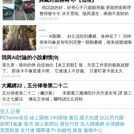
典藏封面聊兩句-【仙境】
~~~
俗話說的好，好奇心不只能殺死貓 更能把衛斯理
整得慘兮兮 冰天雪地、險死還生，兩個不貪財的
下午想吃下午茶，就去星巴客了
2026-08-05
人尋什麼寶？ 人家追尋愛情還
芋泥布蕾千層薄餅，蠻好吃的
….
今天有買一送一的優惠，就一杯給周爸
⋯⋯ Ai製圖 。 好久沒吃到桑椹、洛神花了！ 兒時
很有印象是有吃到完整一顆顆桑椹，後來就變成喝
啦
2026-08-05
桑椹汁。 現在是連喝都沒喝
我與AI討論的小說劇情(9)
第九章：後街的俠 自從抽出【炎王邪殺】後，天堂工作室的氣氛就變
了。 那張卡不像普通卡牌。 它會讓人不舒服。 只要盯著卡面太久
2026-08-05
日記0223
上一篇：
大藏經22，五分律卷第二十二
日記0225
下一篇：
五分律卷第二十二（彌沙塞） 宋罽賓三藏佛陀什共竺道生等 譯 第三
分之七藥法 佛在王舍城，爾時諸比丘得秋
2026-08-05
登入
註冊
PChome首頁
線上購物
24h購物
書店
露天拍賣
比比昂代購
新聞
/
氣象
股市
個人新聞台
廣告刊登
加入聯播網
全球購物
買賣租屋
支付連
國際連
Pi 拍錢包
旅遊
服務中心