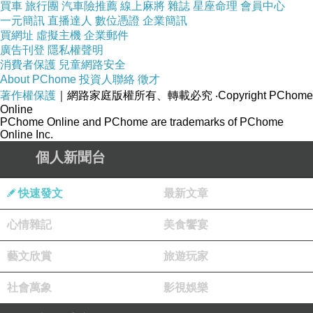
買車
旅行團
汽車險推薦
線上麻將
雜誌
星座命理
會員中心
一元簡訊
直播達人
數位憑證
企業簡訊
買網址
虛擬主機
企業郵件
廣告刊登
隱私權聲明
消費者保護
兒童網路安全
About PChome
投資人聯絡
徵才
著作權保護
｜網路家庭版權所有、轉載必究
‧Copyright PChome
Online
PChome Online and PChome are trademarks of PChome
Online Inc.
個人新聞台
快速發文
最新文章
心情雜記
美食饗宴
藝文欣賞
旅遊玩家
社會萬象
影視娛樂