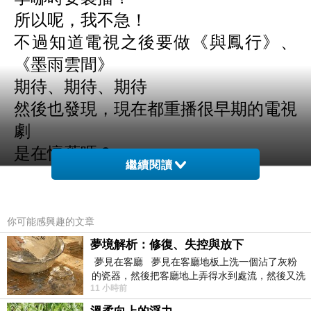
所以呢，我不急！
不過知道電視之後要做《與鳳行》、
《墨雨雲間》
期待、期待、期待
然後也發現，現在都重播很早期的電視
劇
是在懷舊嗎？
繼續閱讀
~~~
反正就是決定耍廢的一天
日記早點寫完早點省事
你可能感興趣的文章
不然有時候到晚上也擠不什麼新鮮內容
夢境解析：修復、失控與放下
哈哈，來去玩了
夢見在客廳 夢見在客廳地板上洗一個沾了灰粉
的瓷器，然後把客廳地上弄得水到處流，然後又洗
11 小時前
一頂棒球潮帽，後來發現帽