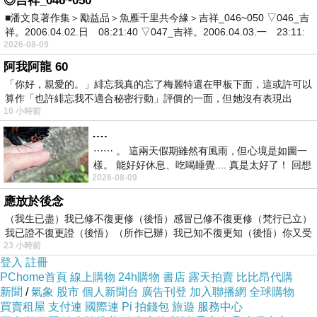
◎吉祥_046~050
每日一書66折 http://goo.gl/GRhjVu
■潘文良著作集＞勵益品＞魚雁千里共今緣＞吉祥_046~050 ▽046_吉
祥。2006.04.02.日 08:21:40 ▽047_吉祥。2006.04.03.一 23:11:
2026-08-09
阿我阿龍 60
「你好，親愛的。」緋忘我真的忘了梅麗特還在甲板下面，這或許可以
網羅了令人矚目的111間美術館
算作「也許緋忘我不適合秘密行動」評價的一面，但她沒有表現出
10 小時前
靠這一本就可以完全掌握「現在」的東京藝術情
….
報！
⋯⋯ 。 這兩天假期雖然有風雨，但心境是如圖一
樣。 能好好休息、吃喝睡覺.... 真是太好了！ 回想
新增2013-2014年度展覽行程表
2026-08-09
起來，以前根本就很難有這
應放於後念
（我生已盡）我已修不復更修（後悟）感冒已修不復更修（梵行已立）
本書為一本可讓人深度探索東京美術樂趣的導覽
我已證不復更證（後悟）（所作已辦）我已知不復更知（後悟）你又受
書。涵括了2012-2013年之間推出必去企 劃展的
23 小時前
登入
註冊
美術館、以「日本」為主題的美術館、可以觀賞
PChome首頁
線上購物
24h購物
書店
露天拍賣
比比昂代購
到名作的美術館、可以常去的著名美術館等，共
新聞
/
氣象
股市
個人新聞台
廣告刊登
加入聯播網
全球購物
介紹了111間的精采之處及享受方法，其中更請
買賣租屋
支付連
國際連
Pi 拍錢包
旅遊
服務中心