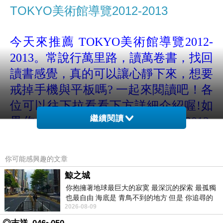
TOKYO美術館導覽2012-2013
今天來推薦 TOKYO美術館導覽2012-
2013
。常說行萬里路，讀萬卷書，找回
讀書感覺，真的可以讓心靜下來，想要
戒掉手機與平板嗎? 一起來閱讀吧！各
位可以往下拉看看下方詳細介紹喔!
如
繼續閱讀
果你也想買
TOKYO美術館導覽2012-
2013
，
建議還是在博客來網路書店購
買，可以在7-11取貨付款，真的很方
你可能感興趣的文章
便!
鯨之城
你抱擁著地球最巨大的寂寞 最深沉的探索 最孤獨
也最自由 海底是 青鳥不到的地方 但是 你追尋的
博客來旅遊叢書
http://goo.gl/sUAB71
2026-08-09
幸福 可以比珍珠更