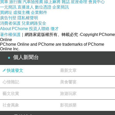
買車
旅行團
汽車險推薦
線上麻將
雜誌
星座命理
會員中心
來藝術專家來詳盡講解體驗美術館的方式。此
一元簡訊
直播達人
數位憑證
企業簡訊
外，書中也介紹藝術評論家所推薦的個性派畫
買網址
虛擬主機
企業郵件
廣告刊登
隱私權聲明
廊。附錄中也附上了收錄了讓人一目瞭然的2012
消費者保護
兒童網路安全
年度展覽行程表，以及方便讓台灣旅客前往的美
About PChome
投資人聯絡
徵才
術館詳細地圖。
著作權保護
｜網路家庭版權所有、轉載必究
‧Copyright PChome
Online
PChome Online and PChome are trademarks of PChome
Online Inc.
個人新聞台
TOKYO美術館導覽2012-2013
快速發文
最新文章
心情雜記
美食饗宴
藝文欣賞
旅遊玩家
社會萬象
影視娛樂